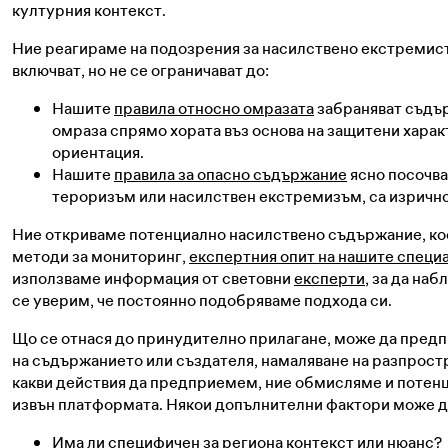
културния контекст.
Ние реагираме на подозрения за насилствено екстремис
включват, но не се ограничават до:
Нашите
правила относно омразата
забраняват съдър
омраза спрямо хората въз основа на защитени характ
ориентация.
Нашите
правила за опасно съдържание
ясно посочва
тероризъм или насилствен екстремизъм, са изрично 
Ние откриваме потенциално насилствено съдържание, кое
методи за мониторинг,
експертния опит на нашите специ
използваме информация от световни
експерти
, за да на
се уверим, че постоянно подобряваме подхода си.
Що се отнася до принудително прилагане, може да пре
на съдържанието или създателя, намаляване на разпрост
какви действия да предприемем, ние обмисляме и потенц
извън платформата. Някои допълнителни фактори може д
Има ли специфичен за региона контекст или нюанс?