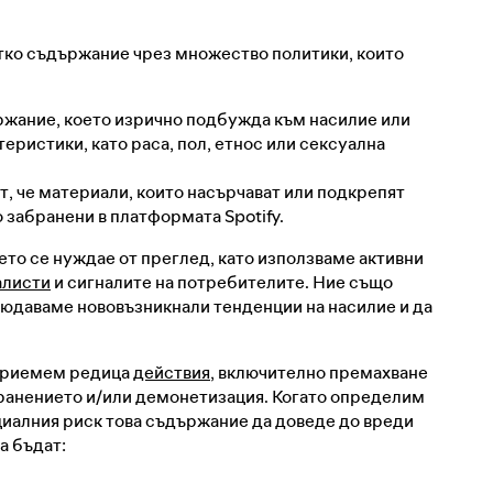
тко съдържание чрез множество политики, които
жание, което изрично подбужда към насилие или
еристики, като раса, пол, етнос или сексуална
т, че материали, които насърчават или подкрепят
забранени в платформата Spotify.
то се нуждае от преглед, като използваме активни
алисти
и сигналите на потребителите. Ние също
блюдаваме нововъзникнали тенденции на насилие и да
дприемем редица
действия
, включително премахване
ранението и/или демонетизация. Когато определим
иалния риск това съдържание да доведе до вреди
а бъдат: