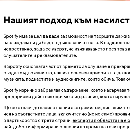
Нашият подход към насилс
Spotify има за цел да даде възможност на творците да жив
наслаждават и да бъдат вдъхновени от него. В подкрепа н
непрестанно, за да се уверят, че изживяването през това 
слушателите и рекламодателите.
В Spotify основната част от времето за слушане е прекар
създал съдържанието, нашият основен приоритет е да по
музиката, подкастите и аудиокнигите, които обича. Това об
Spotify изрично забранява съдържание, което насърчава
предприема действия спрямо съдържание, което наруш
Що се отнася до насилствения екстремизъм, ние внимат
нея на съответните лица, включително (но не само) проя
в партньорство с трети страни,
експерти в областта на е
най‑добре информирани решения по време на тези процес