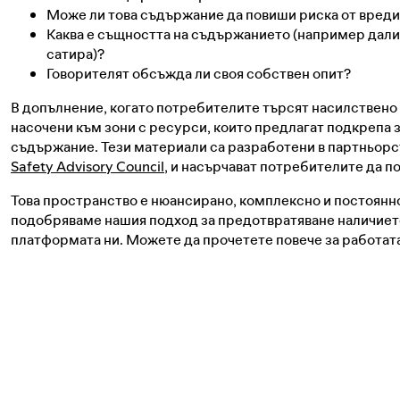
Може ли това съдържание да повиши риска от вред
Каква е същността на съдържанието (например дали
сатира)?
Говорителят обсъжда ли своя собствен опит?
В допълнение, когато потребителите търсят насилствено
насочени към зони с ресурси, които предлагат подкрепа з
съдържание. Тези материали са разработени в партньорс
Safety Advisory Council
, и насърчават потребителите да 
Това пространство е нюансирано, комплексно и постоянн
подобряваме нашия подход за предотвратяване наличиет
платформата ни. Можете да прочетете повече за работат