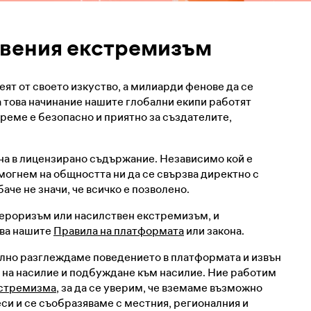
твения екстремизъм
еят от своето изкуство, а милиарди фенове да се
а това начинание нашите глобални екипи работят
време е безопасно и приятно за създателите,
ана в лицензирано съдържание. Независимо кой е
могнем на общността ни да се свързва директно с
аче не значи, че всичко е позволено.
 тероризъм или насилствен екстремизъм, и
ава нашите
Правила на платформата
или закона.
елно разглеждаме поведението в платформата и извън
ви на насилие и подбуждане към насилие. Ние работим
кстремизма
, за да се уверим, че вземаме възможно
и и се съобразяваме с местния, регионалния и