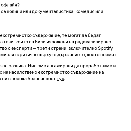
и офлайн?
 са новини или документалистика, комедия или
 екстремистко съдържание, те могат да бъдат
а тези, които са били изложени на радикализирано
тво с експерти – трети страни, включително
Spotify
помислят критично върху съдържанието, което поемат.
о се развива. Ние сме ангажирани да преработваме и
о на насилствено екстремистко съдържание на
а ни в посока безопасност
тук
.