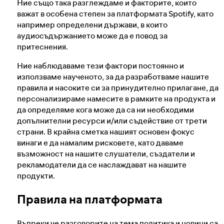
Ние също така разглеждаме и факторите, които
важат в особена степен за платформата Spotify, като
например определени държави, в които
аудиосъдържанието може да е повод за
притеснения.
Ние наблюдаваме тези фактори постоянно и
използваме наученото, за да разработваме нашите
правила и насоките си за принудително прилагане, да
персонализираме намесите в рамките на продукта и
да определяме кога може да са ни необходими
допълнителни ресурси и/или съдействие от трети
страни. В крайна сметка нашият основен фокус
винаги е да намалим рисковете, като даваме
възможност на нашите слушатели, създатели и
рекламодатели да се наслаждават на нашите
продукти.
Правила на платформата
Въпреки че разговорите на тема политика и новини са