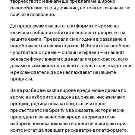
творчеството и винаги ще предлагаме широко
Контакти във връзка със Законодателния
разнообразие от съдържание, но това не означава, че
акт за цифровите услуги
всичко е позволено.
Да предпазваме нашата платформа по време на
ключови глобални събития е основен приоритет на
нашите екипи. Прекарали сме години в развиване и
подобряване на нашия подход. Изборите са особено
чувствително време – онлайн и офлайн – и нашият
основен фокус винаги е да намалим рисковете, като
даваме възможност на нашите слушатели, създатели
и рекламодатели да се наслаждават на нашите
продукти.
За да разберем какви видове вреда може да има по
време на изборите в дадена държава, ние вземаме
предвид редица показатели, включително
присъствието на Spotify в държавата, исторически
прецеденти за нанесени вреди в периодите на
избори и нововъзникнали геополитически фактори,
които могат да повишат риска вътре в платформата.