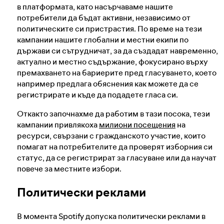
в платформата, като насърчаваме нашите
потребители да бъдат активни, независимо от
политическите си пристрастия. По време на тези
кампании нашите глобални и местни екипи по
държави си сътрудничат, за да създадат навременно,
актуално и местно съдържание, фокусирано върху
премахването на бариерите пред гласуването, което
например предлага обяснения как можете да се
регистрирате и къде да подадете гласа си.
Откакто започнахме да работим в тази посока, тези
кампании привлякоха
милиони посещения
на
ресурси, свързани с гражданското участие, които
помагат на потребителите да проверят изборния си
статус, да се регистрират за гласуване или да научат
повече за местните избори.
Политически реклами
В момента Spotify допуска политически реклами в