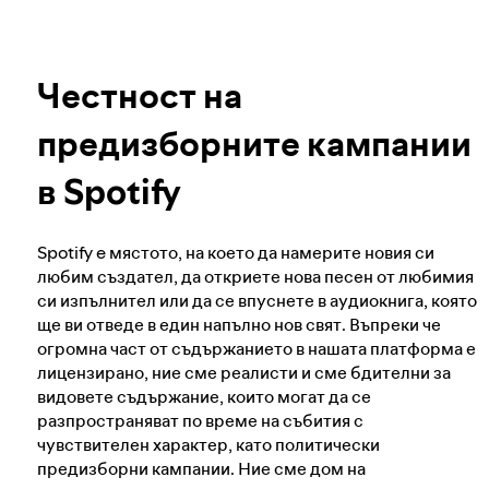
Нашият подход за удостоверяване на
Научете повече за поверителността
възрастта на потребителите
Честност на
Честност на предизборните кампании в
предизборните кампании
Spotify
в Spotify
Нашият подход към опасно и подвеждащо
съдържание
Spotify e мястото, на което да намерите новия си
любим създател, да откриете нова песен от любимия
си изпълнител или да се впуснете в аудиокнига, която
ще ви отведе в един напълно нов свят. Въпреки че
Нашият подход към насилствения
огромна част от съдържанието в нашата платформа е
екстремизъм
лицензирано, ние сме реалисти и сме бдителни за
видовете съдържание, които могат да се
разпространяват по време на събития с
Повече за препоръките
чувствителен характер, като политически
предизборни кампании. Ние сме дом на