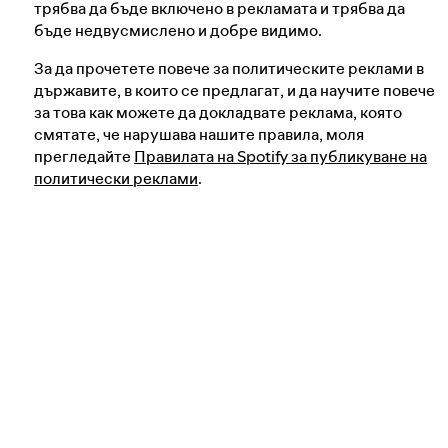
трябва да бъде включено в рекламата и трябва да
бъде недвусмислено и добре видимо.
За да прочетете повече за политическите реклами в
държавите, в които се предлагат, и да научите повече
за това как можете да докладвате реклама, която
смятате, че нарушава нашите правила, моля
прегледайте
Правилата на Spotify за публикуване на
политически реклами
.