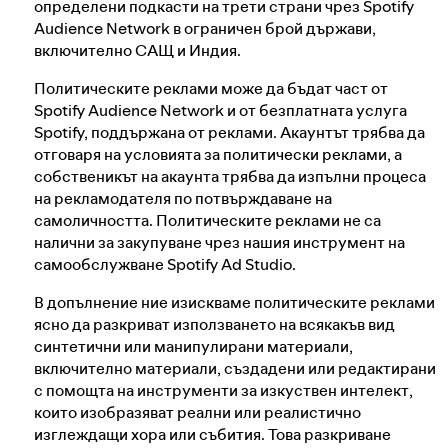
определени подкасти на трети страни чрез Spotify
Audience Network в ограничен брой държави,
включително САЩ и Индия.
Политическите реклами може да бъдат част от
Spotify Audience Network и от безплатната услуга
Spotify, поддържана от реклами. Акаунтът трябва да
отговаря на условията за политически реклами, а
собственикът на акаунта трябва да изпълни процеса
на рекламодателя по потвърждаване на
самоличността. Политическите реклами не са
налични за закупуване чрез нашия инструмент на
самообслужване Spotify Ad Studio.
В допълнение ние изискваме политическите реклами
ясно да разкриват използването на всякакъв вид
синтетични или манипулирани материали,
включително материали, създадени или редактирани
с помощта на инструменти за изкуствен интелект,
които изобразяват реални или реалистично
изглеждащи хора или събития. Това разкриване