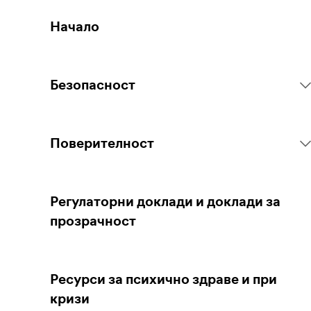
Начало
Безопасност
Правила на платформата
Поверителност
Действия спрямо съдържанието
Събиране на личните ви данни
Регулаторни доклади и доклади за
прозрачност
Докладване на съдържание
Защита на личните Ви данни
Ресурси за психично здраве и при
Насоки за родители и настойници
Управление на поверителността Ви
кризи