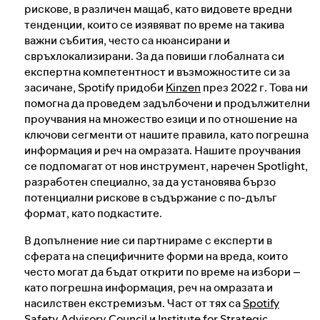
рискове, в различен мащаб, като видовете вредни
тенденции, които се изявяват по време на такива
важни събития, често са нюансирани и
свръхлокализирани. За да повиши глобалната си
експертна компетентност и възможностите си за
засичане, Spotify придоби
Kinzen
през 2022 г. Това ни
помогна да проведем задълбочени и продължителни
проучвания на множество езици и по отношение на
ключови сегменти от нашите правила, като погрешна
информация и реч на омразата. Нашите проучвания
се подпомагат от нов инструмент, наречен Spotlight,
разработен специално, за да установява бързо
потенциални рискове в съдържание с по‑дълъг
формат, като подкастите.
В допълнение ние си партнираме с експерти в
сферата на специфичните форми на вреда, които
често могат да бъдат открити по време на избори –
като погрешна информация, реч на омразата и
насилствен екстремизъм. Част от тях са
Spotify
Safety Advisory Council
и
Institute for Strategic