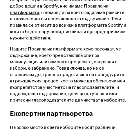
добре дошли в Spotify, ние имаме
Правила на
платформата
, с помощта на които задаваме рамките
на позволеното и непозволеното съдържание. Тези
правила се отнасят до всички в платформата Spotify и
когато бъдат нарушени, ние винаги ще предприемем
нужните
действия
.
Нашите Правила на платформата ясно посочват, че
съдържание, което представлява опит за
манипулация или намеса в процесите, свързани с
избори, е забранено. Това включва, но не се
ограничава до, грешно представяне на процедурите
в гражданския процес, което може да обезсърчи или
възпрепятства участието на гласоподавателите, и
подвеждащо съдържание, целящо да уплаши или
притесни гласоподавателите да участват в изборите.
Експертни партньорства
На всяко място в света изборите носят различни