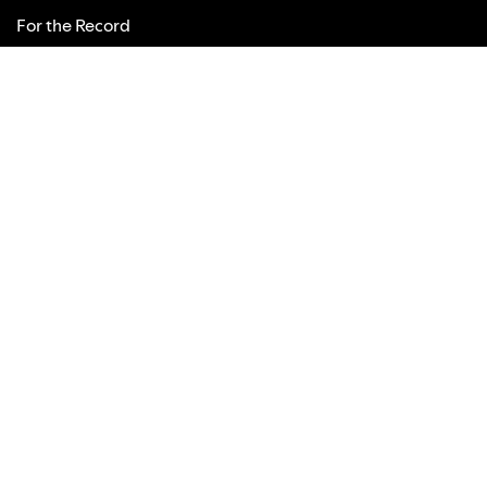
For the Record
ОБЩНОСТИ
За изпълнители
Разработчици
Реклама
Инвеститори
Доставчици
ПОЛЕЗНИ ВРЪЗКИ