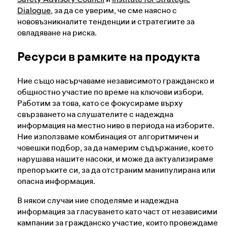
Dialogue
, за да се уверим, че сме наясно с
нововъзникналите тенденции и стратегиите за
овладяване на риска.
Ресурси в рамките на продукта
Ние също насърчаваме независимото гражданско и
общностно участие по време на ключови избори.
Работим за това, като се фокусираме върху
свързването на слушателите с надеждна
информация на местно ниво в периода на изборите.
Ние използваме комбинация от алгоритмичен и
човешки подбор, за да намерим съдържание, което
нарушава нашите насоки, и може да актуализираме
препоръките си, за да отстраним манипулирана или
опасна информация.
В някои случаи ние споделяме и надеждна
информация за гласуването като част от независими
кампании за гражданско участие, които провеждаме