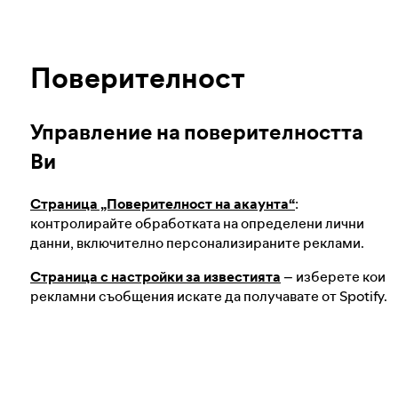
Нашият подход за удостоверяване на
Научете повече за поверителността
възрастта на потребителите
Поверителност
Честност на предизборните кампании в
Spotify
Управление на поверителността
Ви
Нашият подход към опасно и подвеждащо
съдържание
Страница „Поверителност на акаунта“
:
контролирайте обработката на определени лични
данни, включително персонализираните реклами.
Нашият подход към насилствения
Страница с настройки за известията
– изберете кои
екстремизъм
рекламни съобщения искате да получавате от Spotify.
Повече за препоръките