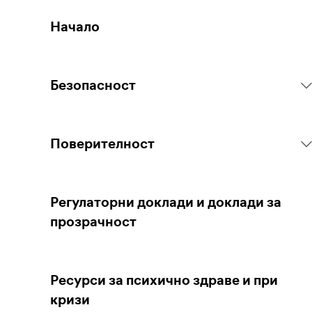
Начало
Безопасност
Правила на платформата
Поверителност
Действия спрямо съдържанието
Събиране на личните ви данни
Регулаторни доклади и доклади за
прозрачност
Докладване на съдържание
Защита на личните Ви данни
Ресурси за психично здраве и при
Насоки за родители и настойници
Управление на поверителността Ви
кризи