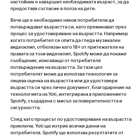
настойник е навършил необходимата възраст, за да
предоставя съгласие в полза на дете.
Вече ще е необходимо някои потребители да
потвърждават възрастта си, като преминават през
процес за удостоверяване на възрастта. Например
когато потребител се опита да гледа музикален
видеоклип, отбелязан като 18+ от притежателя на
правата за този видеоклип, Spotify може да покаже
съобщение, изискващо от потребителя
потвърждение на възрастта. За тази цел
потребителят може да използва технология за
лицева оценка на възрастта или да удостовери
възрастта си чрез личен документ, благодарение на
технологията на Yoti, интегрирана в приложението
Spotify, създадена с мисъл за поверителността и
сигурността.
След като процесът по удостоверяване на възрастта
приключи, Yoti ще изтрие всички данни на
потребителя. Spotify ще използва резултатите от