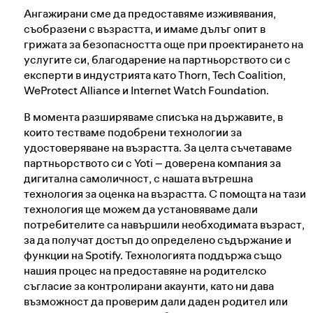
Контакти във връзка със Законодателния
Ангажирани сме да предоставяме изживявания,
акт за цифровите услуги
съобразени с възрастта, и имаме дълъг опит в
грижата за безопасността още при проектирането на
услугите си, благодарение на партньорството си с
експерти в индустрията като Thorn, Tech Coalition,
WeProtect Alliance и Internet Watch Foundation.
В момента разширяваме списъка на държавите, в
които тестваме подобрени технологии за
удостоверяване на възрастта. За целта съчетаваме
партньорството си с Yoti – доверена компания за
дигитална самоличност, с нашата вътрешна
технология за оценка на възрастта. С помощта на тази
технология ще можем да установяваме дали
потребителите са навършили необходимата възраст,
за да получат достъп до определено съдържание и
функции на Spotify. Технологията поддържа също
нашия процес на предоставяне на родителско
съгласие за контролирани акаунти, като ни дава
възможност да проверим дали даден родител или