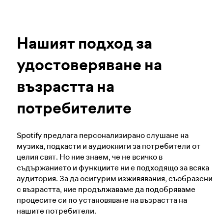
Нашият подход за удостоверяване на
Научете повече за поверителността
възрастта на потребителите
Нашият подход за
Честност на предизборните кампании в
удостоверяване на
Spotify
възрастта на
Нашият подход към опасно и подвеждащо
потребителите
съдържание
Spotify предлага персонализирано слушане на
музика, подкасти и аудиокниги за потребители от
Нашият подход към насилствения
целия свят. Но ние знаем, че не всичко в
екстремизъм
съдържанието и функциите ни е подходящо за всяка
аудитория. За да осигурим изживявания, съобразени
с възрастта, ние продължаваме да подобряваме
Повече за препоръките
процесите си по установяване на възрастта на
нашите потребители.