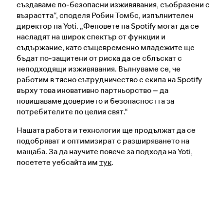
създаваме по‑безопасни изживявания, съобразени с
възрастта“, споделя Робин Томбс, изпълнителен
директор на Yoti. „Феновете на Spotify могат да се
насладят на широк спектър от функции и
съдържание, като същевременно младежите ще
бъдат по‑защитени от риска да се сблъскат с
неподходящи изживявания. Вълнуваме се, че
работим в тясно сътрудничество с екипа на Spotify
върху това иновативно партньорство – да
повишаваме доверието и безопасността за
потребителите по целия свят.“
Нашата работа и технологии ще продължат да се
подобряват и оптимизират с разширяването на
мащаба. За да научите повече за подхода на Yoti,
посетете уебсайта им
тук
.