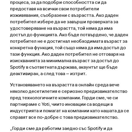
процеса, за да подобри способността си да
предоставя на всички свои потребители
изживявания, съобразени с възрастта. Ако даден
потребител избере да не завърши проверката за
удостоверяване на възрастта, той няма да има
достъп до функцията. Ако бъде потвърдено, че даден
потребител не е достигнал необходимата възраст за
конкретна функция, той също няма да има достъп до
тази функция. Ако даден потребител не отговаря на
изискванията за минимална възраст за достъп до
Spotify в съответната държава, акаунтът ще бъде
деактивиран, а след това – изтрит.
Установяването на възрастта в онлайн среда вече
няколко десетилетия е сериозно предизвикателство
пред технологичните компании. Горди сме, че си
партнираме с Yoti, чиито иновации са водещи в
индустрията и помагат на компании като нашата да се
справят все по‑добре с това предизвикателство.
„Горди сме да работим заедно със Spotify и да