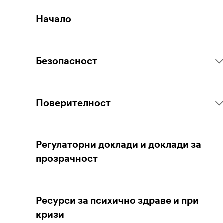
Начало
Безопасност
Правила на платформата
Поверителност
Действия спрямо съдържанието
Събиране на личните ви данни
Регулаторни доклади и доклади за
прозрачност
Докладване на съдържание
Защита на личните Ви данни
Ресурси за психично здраве и при
Насоки за родители и настойници
Управление на поверителността Ви
кризи