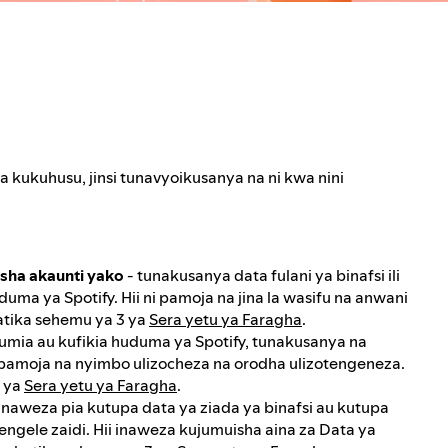
kukuhusu, jinsi tunavyoikusanya na ni kwa nini
sha akaunti yako
- tunakusanya data fulani ya binafsi ili
uma ya Spotify. Hii ni pamoja na jina la wasifu na anwani
atika sehemu ya 3 ya
Sera yetu ya Faragha
.
umia au kufikia huduma ya Spotify, tunakusanya na
i pamoja na nyimbo ulizocheza na orodha ulizotengeneza.
3 ya
Sera yetu ya Faragha
.
naweza pia kutupa data ya ziada ya binafsi au kutupa
pengele zaidi. Hii inaweza kujumuisha aina za Data ya