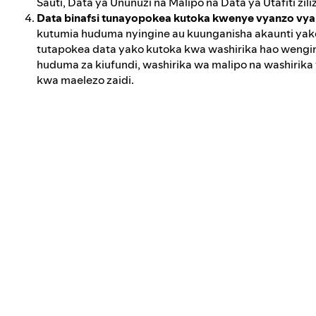
Sauti, Data ya Ununuzi na Malipo na Data ya Utafiti zil
Data binafsi tunayopokea kutoka kwenye vyanzo vy
kutumia huduma nyingine au kuunganisha akaunti yako
tutapokea data yako kutoka kwa washirika hao wengi
huduma za kiufundi, washirika wa malipo na washirika
kwa maelezo zaidi.