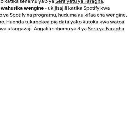
izo katika sehemu ya 3 ya
Sera yetu ya Faragha
.
a wahusika wengine
- ukijisajili katika Spotify kwa
 ya Spotify na programu, huduma au kifaa cha wengine,
ne. Huenda tukapokea pia data yako kutoka kwa watoa
 wa utangazaji. Angalia sehemu ya 3 ya
Sera ya Faragha