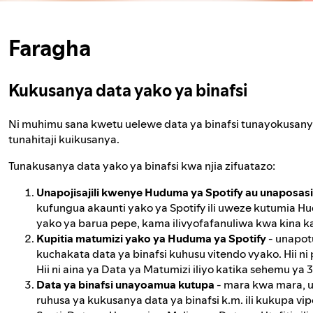
Faragha
Kukusanya data yako ya binafsi
Ni muhimu sana kwetu uelewe data ya binafsi tunayokusanya 
tunahitaji kuikusanya.
Tunakusanya data yako ya binafsi kwa njia zifuatazo:
Unapojisajili kwenye Huduma ya Spotify au unaposasi
kufungua akaunti yako ya Spotify ili uweze kutumia Hud
yako ya barua pepe, kama ilivyofafanuliwa kwa kina k
Kupitia matumizi yako ya Huduma ya Spotify
- unapot
kuchakata data ya binafsi kuhusu vitendo vyako. Hii n
Hii ni aina ya Data ya Matumizi iliyo katika sehemu ya 
Data ya binafsi unayoamua kutupa
- mara kwa mara, u
ruhusa ya kukusanya data ya binafsi k.m. ili kukupa vi