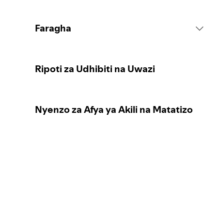
Kanuni za Mfumo
Faragha
Vitendo vya Maudhui
Kukusanya data yako ya binafsi
Ripoti za Udhibiti na Uwazi
Kuripoti maudhui
Kulinda data yako ya binafsi
Nyenzo za Afya ya Akili na Matatizo
Mwongozo wa wazazi au walezi
Vidhibiti vyako vya faragha
Uadilifu wa uchaguzi katika Spotify
Pata maelezo zaidi kuhusu faragha
Mtazamo wetu kuhusu maudhui hatari
au ya udanganyifu