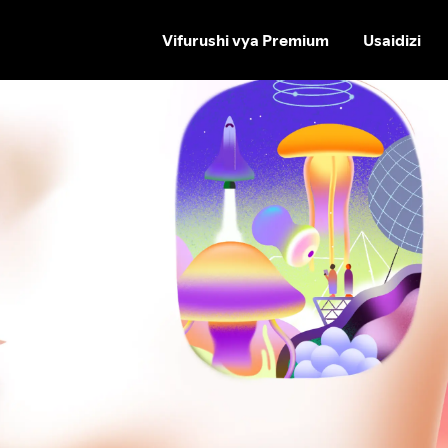
Vifurushi vya Premium
Usaidizi