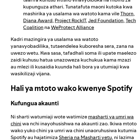
kupunguza athari. Tunatafuta maoni kutoka kwa
mashirika ya usalama wa watoto kama vile
Thorn
,
Diana Award
,
Project RockIT
,
Jed Foundation
,
Tech
Coalition
na
WeProtect Alliance
Kadri mazingira ya usalama wa watoto
yanavyobadilika, tutaendelea kuboresha sera, zana na
uwezo wetu. Kwa sasa, tafadhali soma ili upate maelezo
zaidi kuhusu hatua unazoweza kuchukua kama mzazi
au mlezi ili kusaidia kuunda hali bora ya utumiaji kwa
wasikilizaji vijana.
Hali ya mtoto wako kwenye Spotify
Kufungua akaunti
Ni sharti watumiaji wote watimize
masharti ya umri wa
chini
wa nchi inayohusishwa na akaunti zao. Ikiwa mtoto
wako yuko chini ya umri wa chini unaoruhusiwa kutumia
Spotify au hajatimiza
Sheria na Masharti yetu,
ni lazima