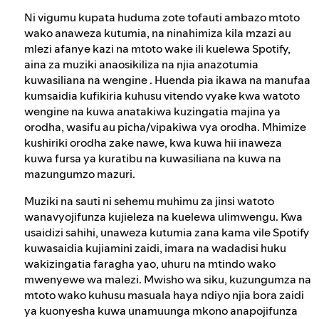
Ni vigumu kupata huduma zote tofauti ambazo mtoto
wako anaweza kutumia, na ninahimiza kila mzazi au
mlezi afanye kazi na mtoto wake ili kuelewa Spotify,
aina za muziki anaosikiliza na njia anazotumia
kuwasiliana na wengine . Huenda pia ikawa na manufaa
kumsaidia kufikiria kuhusu vitendo vyake kwa watoto
wengine na kuwa anatakiwa kuzingatia majina ya
orodha, wasifu au picha/vipakiwa vya orodha. Mhimize
kushiriki orodha zake nawe, kwa kuwa hii inaweza
kuwa fursa ya kuratibu na kuwasiliana na kuwa na
mazungumzo mazuri.
Muziki na sauti ni sehemu muhimu za jinsi watoto
wanavyojifunza kujieleza na kuelewa ulimwengu. Kwa
usaidizi sahihi, unaweza kutumia zana kama vile Spotify
kuwasaidia kujiamini zaidi, imara na wadadisi huku
wakizingatia faragha yao, uhuru na mtindo wako
mwenyewe wa malezi. Mwisho wa siku, kuzungumza na
mtoto wako kuhusu masuala haya ndiyo njia bora zaidi
ya kuonyesha kuwa unamuunga mkono anapojifunza