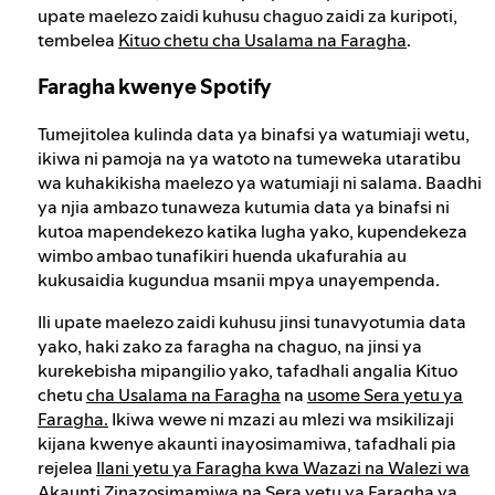
upate maelezo zaidi kuhusu chaguo zaidi za kuripoti,
tembelea
Kituo chetu cha Usalama na Faragha
.
Faragha kwenye Spotify
Tumejitolea kulinda data ya binafsi ya watumiaji wetu,
ikiwa ni pamoja na ya watoto na tumeweka utaratibu
wa kuhakikisha maelezo ya watumiaji ni salama. Baadhi
ya njia ambazo tunaweza kutumia data ya binafsi ni
kutoa mapendekezo katika lugha yako, kupendekeza
wimbo ambao tunafikiri huenda ukafurahia au
kukusaidia kugundua msanii mpya unayempenda.
Ili upate maelezo zaidi kuhusu jinsi tunavyotumia data
yako, haki zako za faragha na chaguo, na jinsi ya
kurekebisha mipangilio yako, tafadhali angalia Kituo
chetu
cha Usalama na Faragha
na
usome Sera yetu ya
Faragha.
Ikiwa wewe ni mzazi au mlezi wa msikilizaji
kijana kwenye akaunti inayosimamiwa, tafadhali pia
rejelea
Ilani yetu ya Faragha kwa Wazazi na Walezi wa
Akaunti Zinazosimamiwa
na
Sera yetu ya Faragha ya