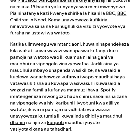
na miaka 16 baada ya kunyanyaswa mimi mwenyewe.
Pia ninafanya kazi kwenye shirika la hisani la BBC,
BBC
Children in Need
. Kama unavyoweza kufikiria,
ninavutiwa sana na kushughulikia vizuizi vyovyote vya
furaha na ustawi wa watoto.
Katika ulimwengu wa mtandaoni, huwa ninapendekeza
kila wakati kuwa wazazi wanapaswa kufanya kazi
pamoja na watoto wao ili kuamua ni aina gani ya
maudhui na vipengele vinavyowafaa. Jadili aina ya
maudhui ambayo unapenda wasikilize, na wasaidie
kuelewa wanachoweza kufanya iwapo maudhui haya
yatawasikitisha au kuwapa wasiwasi. Ili kuwasaidia
wazazi na familia kufanya maamuzi haya, Spotify
imetengeneza mwongozo hapa chini unaoainisha zana
na vipengele vya hivi karibuni ilivyobuni kwa ajili ya
watoto, ikiwa ni pamoja na vidhibiti vya wazazi
unavyoweza kutumia ili kuwalinda dhidi ya
maudhui
dhahiri
na njia za
kuripoti
maudhui yoyote
yasiyotakikana au tahadhari.