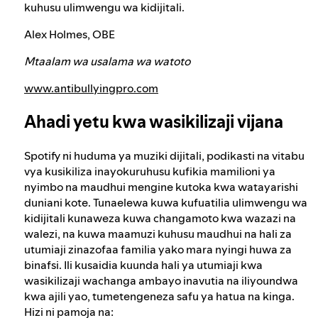
kuhusu ulimwengu wa kidijitali.
Alex Holmes, OBE
Mtaalam wa usalama wa watoto
www.antibullyingpro.com
Ahadi yetu kwa wasikilizaji vijana
Spotify ni huduma ya muziki dijitali, podikasti na vitabu
vya kusikiliza inayokuruhusu kufikia mamilioni ya
nyimbo na maudhui mengine kutoka kwa watayarishi
duniani kote. Tunaelewa kuwa kufuatilia ulimwengu wa
kidijitali kunaweza kuwa changamoto kwa wazazi na
walezi, na kuwa maamuzi kuhusu maudhui na hali za
utumiaji zinazofaa familia yako mara nyingi huwa za
binafsi. Ili kusaidia kuunda hali ya utumiaji kwa
wasikilizaji wachanga ambayo inavutia na iliyoundwa
kwa ajili yao, tumetengeneza safu ya hatua na kinga.
Hizi ni pamoja na: