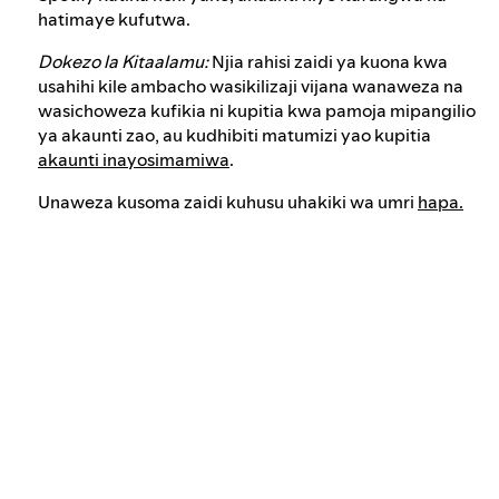
hatimaye kufutwa.
Dokezo la Kitaalamu:
Njia rahisi zaidi ya kuona kwa
usahihi kile ambacho wasikilizaji vijana wanaweza na
wasichoweza kufikia ni kupitia kwa pamoja mipangilio
ya akaunti zao, au kudhibiti matumizi yao kupitia
akaunti inayosimamiwa
.
Unaweza kusoma zaidi kuhusu uhakiki wa umri
hapa.