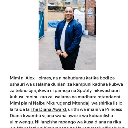
Mimi ni Alex Holmes, na ninahudumu katika bodi za
ushauri wa usalama duniani za kampuni kadhaa kubwa
za teknolojia, ikiwa ni pamoja na Spotify, nikiwashauri
kuhusu mbinu zao za usalama na madhara mtandaoni.
Mimi pia ni Naibu Mkurugenzi Mtendaji wa shirika lisilo
la faida la
The Diana Award
, urithi wa imani ya Princess
Diana kwamba vijana wana uwezo wa kubadilisha
ulimwengu. Nilianzisha mpango wa kusaidiana na rika
wa
Mabalozi wa Kupambana na Unyanyasaji
nilipokuwa