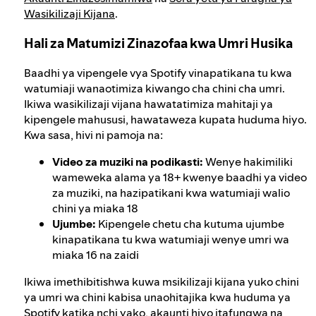
Wasikilizaji Kijana
.
Hali za Matumizi Zinazofaa kwa Umri Husika
Baadhi ya vipengele vya Spotify vinapatikana tu kwa
watumiaji wanaotimiza kiwango cha chini cha umri.
Ikiwa wasikilizaji vijana hawatatimiza mahitaji ya
kipengele mahususi, hawataweza kupata huduma hiyo.
Kwa sasa, hivi ni pamoja na:
Video za muziki na podikasti:
Wenye hakimiliki
wameweka alama ya 18+ kwenye baadhi ya video
za muziki, na hazipatikani kwa watumiaji walio
chini ya miaka 18
Ujumbe:
Kipengele chetu cha kutuma ujumbe
kinapatikana tu kwa watumiaji wenye umri wa
miaka 16 na zaidi
Ikiwa imethibitishwa kuwa msikilizaji kijana yuko chini
ya umri wa chini kabisa unaohitajika kwa huduma ya
Spotify katika nchi yako, akaunti hiyo itafungwa na