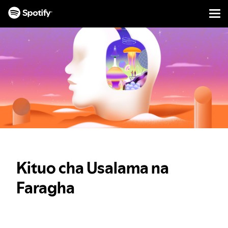
Men
NENDA
KWENYE
MAUDHUI
Kituo cha Usalama na
Faragha