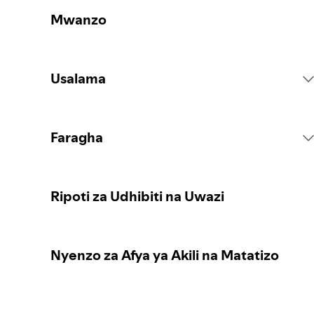
Mwanzo
Usalama
Kanuni za Mfumo
Faragha
Vitendo vya Maudhui
Kukusanya data yako ya binafsi
Ripoti za Udhibiti na Uwazi
Kuripoti maudhui
Kulinda data yako ya binafsi
Nyenzo za Afya ya Akili na Matatizo
Mwongozo wa wazazi au walezi
Vidhibiti vyako vya faragha