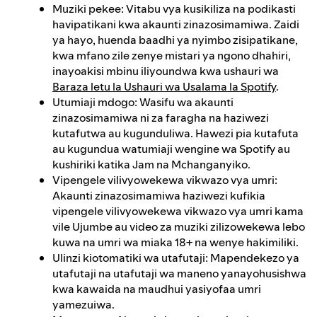
Muziki pekee: Vitabu vya kusikiliza na podikasti
havipatikani kwa akaunti zinazosimamiwa. Zaidi
ya hayo, huenda baadhi ya nyimbo zisipatikane,
kwa mfano zile zenye mistari ya ngono dhahiri,
inayoakisi mbinu iliyoundwa kwa ushauri wa
Baraza letu la Ushauri wa Usalama la Spotify
.
Utumiaji mdogo: Wasifu wa akaunti
zinazosimamiwa ni za faragha na haziwezi
kutafutwa au kugunduliwa. Hawezi pia kutafuta
au kugundua watumiaji wengine wa Spotify au
kushiriki katika Jam na Mchanganyiko.
Vipengele vilivyowekewa vikwazo vya umri:
Akaunti zinazosimamiwa haziwezi kufikia
vipengele vilivyowekewa vikwazo vya umri kama
vile Ujumbe au video za muziki zilizowekewa lebo
kuwa na umri wa miaka 18+ na wenye hakimiliki.
Ulinzi kiotomatiki wa utafutaji: Mapendekezo ya
utafutaji na utafutaji wa maneno yanayohusishwa
kwa kawaida na maudhui yasiyofaa umri
yamezuiwa.