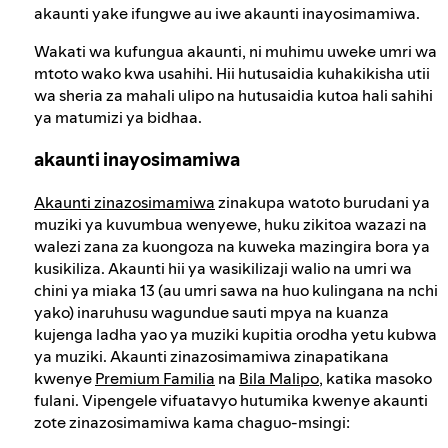
akaunti yake ifungwe au iwe akaunti inayosimamiwa.
Wakati wa kufungua akaunti, ni muhimu uweke umri wa
mtoto wako kwa usahihi. Hii hutusaidia kuhakikisha utii
wa sheria za mahali ulipo na hutusaidia kutoa hali sahihi
ya matumizi ya bidhaa.
akaunti inayosimamiwa
Akaunti zinazosimamiwa
zinakupa watoto burudani ya
muziki ya kuvumbua wenyewe, huku zikitoa wazazi na
walezi zana za kuongoza na kuweka mazingira bora ya
kusikiliza. Akaunti hii ya wasikilizaji walio na umri wa
chini ya miaka 13 (au umri sawa na huo kulingana na nchi
yako) inaruhusu wagundue sauti mpya na kuanza
kujenga ladha yao ya muziki kupitia orodha yetu kubwa
ya muziki. Akaunti zinazosimamiwa zinapatikana
kwenye
Premium Familia
na
Bila Malipo
, katika masoko
fulani. Vipengele vifuatavyo hutumika kwenye akaunti
zote zinazosimamiwa kama chaguo-msingi: