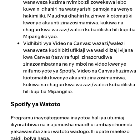
wanaweza kuzima nyimbo zilizowekewa lebo
kuwa ni dhahiri na watayarishi pamoja na wenye
hakimiliki. Maudhui dhahiri huzimwa kiotomatiki
kwenye akaunti zinazosimamiwa, kukiwa na
chaguo kwa wazazi/walezi kubadilisha hili kupitia
Mipangilio yao.
Vidhibiti vya Video na Canvas: wazazi/walezi
wanaweza kudhibiti ufikiaji wa wasikilizaji vijana
kwa Canvas (taswira fupi, zinazorudiwa
zinazoambatana na nyimbo) na video kwenye
mifumo yote ya Spotify. Video na Canvas huzimwa
kiotomatiki kwenye akaunti zinazosimamiwa,
kukiwa na chaguo kwa wazazi/walezi kubadilisha
hili kupitia Mipangilio.
Spotify ya Watoto
Programu inayojitegemea inayotoa hali ya utumiaji
iliyoratibiwa na inajumuisha maudhui ambayo huenda
yakawavutia zaidi watoto wadogo. Ili upate maelezo
zaidi, bofya
hapa
.