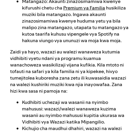
Matangazo: Akaunti zinazosimamiwa kwenye
kifurushi chetu cha
Premium ya Familia
husikiliza
muziki bila matangazo. Ingawa akaunti
zinazosimamiwa kwenye huduma yetu ya bila
malipo zina matangazo, utapata tu matangazo ya
kutoa taarifa kuhusu vipengele vya Spotify na
hakuna viungo vya ununuzi wa moja kwa moja.
Zaidi ya hayo, wazazi au walezi wanaweza kutumia
vidhibiti vyetu ndani ya programu kuamua
wanachoweza wasikilizaji vijana kufikia. Kila mtoto ni
tofauti na safari ya kila familia ni ya kipekee, hivyo
tumejitolea kuboresha zana zetu ili kuwasaidia wazazi
na walezi kushiriki muziki kwa njia inayowafaa. Zana
hizi kwa sasa ni pamoja na:
Kudhibiti uchezaji wa wasanii na nyimbo
mahususi: wazazi/walezi wanaweza kuzima
wasanii au nyimbo mahususi kupitia ukurasa wa
Vidhibiti vya Wazazi katika Mipangilio.
Kichujio cha maudhui dhahiri, wazazi na walezi