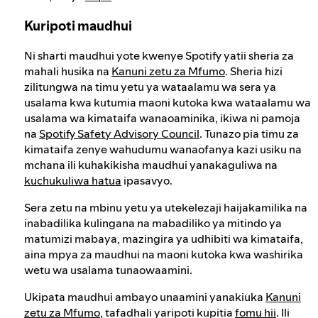
Kuripoti maudhui
Ni sharti maudhui yote kwenye Spotify yatii sheria za
mahali husika na
Kanuni zetu za Mfumo
. Sheria hizi
zilitungwa na timu yetu ya wataalamu wa sera ya
usalama kwa kutumia maoni kutoka kwa wataalamu wa
usalama wa kimataifa wanaoaminika, ikiwa ni pamoja
na
Spotify Safety Advisory Council
. Tunazo pia timu za
kimataifa zenye wahudumu wanaofanya kazi usiku na
mchana ili kuhakikisha maudhui yanakaguliwa na
kuchukuliwa hatua
ipasavyo.
Sera zetu na mbinu yetu ya utekelezaji haijakamilika na
inabadilika kulingana na mabadiliko ya mitindo ya
matumizi mabaya, mazingira ya udhibiti wa kimataifa,
aina mpya za maudhui na maoni kutoka kwa washirika
wetu wa usalama tunaowaamini.
Ukipata maudhui ambayo unaamini yanakiuka
Kanuni
zetu za Mfumo
, tafadhali yaripoti kupitia
fomu hii
. Ili