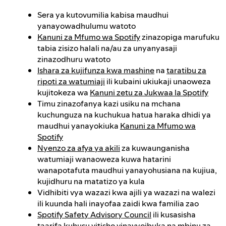
Sera ya kutovumilia kabisa maudhui
yanayowadhulumu watoto
Kanuni za Mfumo wa Spotify
zinazopiga marufuku
tabia zisizo halali na/au za unyanyasaji
zinazodhuru watoto
Ishara za kujifunza kwa mashine
na
taratibu za
ripoti za watumiaji
ili kubaini ukiukaji unaoweza
kujitokeza wa
Kanuni zetu za Jukwaa la Spotify
Timu zinazofanya kazi usiku na mchana
kuchunguza na kuchukua hatua haraka dhidi ya
maudhui yanayokiuka
Kanuni za Mfumo wa
Spotify
Nyenzo za afya ya akili
za kuwaunganisha
watumiaji wanaoweza kuwa hatarini
wanapotafuta maudhui yanayohusiana na kujiua,
kujidhuru na matatizo ya kula
Vidhibiti vya wazazi kwa ajili ya wazazi na walezi
ili kuunda hali inayofaa zaidi kwa familia zao
Spotify Safety Advisory Council
ili kusasisha
taarifa kuhusu vitisho vinavyoibuka na mbinu za