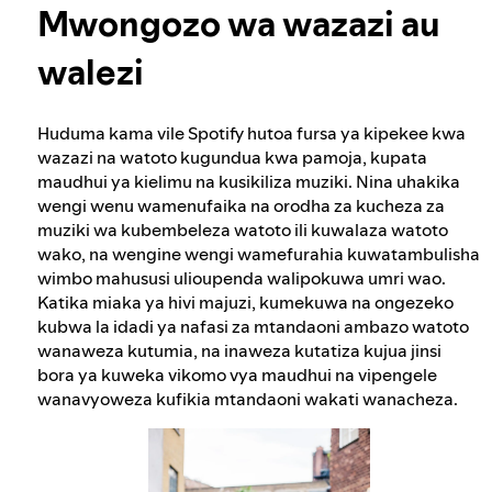
Uadilifu wa uchaguzi katika Spotify
Mwongozo wa wazazi au
Pata maelezo zaidi kuhusu faragha
walezi
Mtazamo wetu kuhusu maudhui hatari au ya
udanganyifu
Huduma kama vile Spotify hutoa fursa ya kipekee kwa
wazazi na watoto kugundua kwa pamoja, kupata
maudhui ya kielimu na kusikiliza muziki. Nina uhakika
Mbinu tunazotumia ili kukabiliana na itikadi
wengi wenu wamenufaika na orodha za kucheza za
kali
muziki wa kubembeleza watoto ili kuwalaza watoto
wako, na wengine wengi wamefurahia kuwatambulisha
wimbo mahususi ulioupenda walipokuwa umri wao.
Kuelewa mapendekezo
Katika miaka ya hivi majuzi, kumekuwa na ongezeko
kubwa la idadi ya nafasi za mtandaoni ambazo watoto
wanaweza kutumia, na inaweza kutatiza kujua jinsi
bora ya kuweka vikomo vya maudhui na vipengele
wanavyoweza kufikia mtandaoni wakati wanacheza.