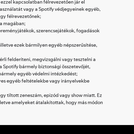
y ezzel kapcsolatban félrevezetően jár el
 használatát vagy a Spotify védjegyeinek egyéb,
gy félrevezetőnek;
lja magában;
yereményjátékok, szerencsejátékok, fogadások
illetve ezek bármilyen egyéb népszerűsítése,
li felderíteni, megvizsgálni vagy tesztelni a
 a Spotify bármely biztonsági összetevőjét,
ó bármely egyéb védelmi intézkedést;
nyes egyéb feltételekbe vagy irányelvekbe
egy tiltott zeneszám, epizód vagy show miatt. Ez
 illetve amelyeket átalakítottak, hogy más módon