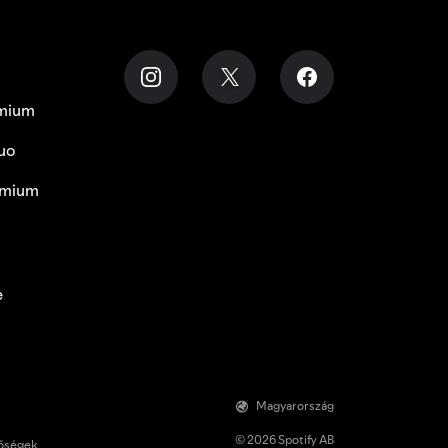
emium
uo
emium
e
Magyarország
© 2026 Spotify AB
tőségek