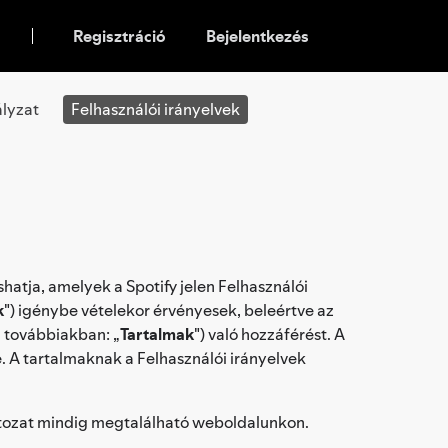
Regisztráció
Bejelentkezés
lyzat
Felhasználói irányelvek
ashatja, amelyek a Spotify jelen Felhasználói
k
") igénybe vételekor érvényesek, beleértve az
a továbbiakban: „
Tartalmak
") való hozzáférést. A
. A tartalmaknak a Felhasználói irányelvek
ltozat mindig megtalálható weboldalunkon.