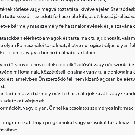
szének törlése vagy megváltoztatása, kivéve a jelen Szerződé
 tette közzé – az adott felhasználó kifejezett hozzájárulásáva
letve bármely más személy felhasználónevének és jelszavának
áltatásokban elérhető anyagok és tartalmak tulajdonosait, valam
olyan Felhasználói tartalmat, illetve ne regisztráljon olyan fel
ke jellemez vagy a benne található tartalom:
yen törvényellenes cselekedet elkövetését vagy népszerűsítésé
atvédelmi jogainak, közzétételi jogainak vagy tulajdonjogainak
ést, amelyben Ön szerződő fél, nem kizárólagosan beleértve 
st;
an tartalmazza bármely más felhasználó jelszavát, vagy szánd
es adatokat kérjen el;
információit, vagy olyan, Önnel kapcsolatos személyes informá
ú programokat, trójai programokat vagy vírusokat tartalmaz, 
ásaihoz;