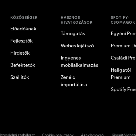
KÖZÖSSÉGEK
HASZNOS
SPOTIFY-
HIVATKOZÁSOK
CSOMAGOK
Előadóknak
Támogatás
Egyéni Pr
Fejlesztők
Webes lejátszó
Premium D
Hirdetők
Ingyenes
Családi Pr
Befektetők
mobilalkalmazás
Hallgatói
Szállítók
Zenéid
Premium
importálása
Spotify Fre
atvédelmi szabályzat
Cookie-beállítások
A reklámokról
Kisegítő lehe