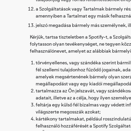
a Szolgáltatások vagy Tartalmak bármely ré
amennyiben a Tartalmat egy másik felhasználó
jelszó megadása bármely más személynek, il
Kérjük, tartsa tiszteletben a Spotify-t, a Szolg
folytasson olyan tevékenységet, ne tegyen közzé 
felhasználónevet, amelyet az alábbiak bármelyi
törvényellenes, vagy szándéka szerint bármil
fél szellemi tulajdonhoz fűződő jogainak, ad
amelyek megsértenének bármely olyan szerződ
megállapodást vagy egy kiadói megállapodá
tartalmazza az Ön jelszavát, vagy szándékos
adatait, illetve az a célja, hogy ilyen személy
feltárja egy külső fél bizalmas vagy védett 
világszerte megosszák azokat;
kártékony tartalmakat, például rosszindulat
felhasználó hozzáférését a Spotify Szolgáltat