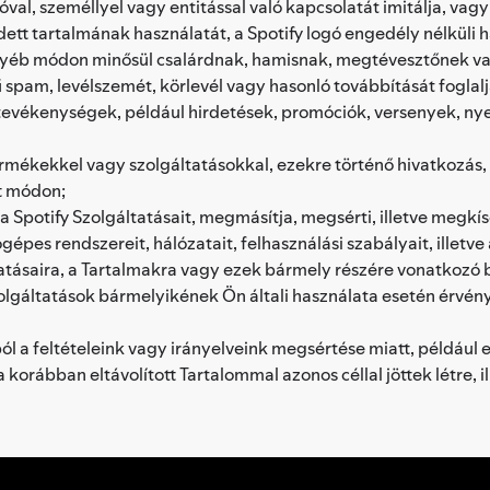
lóval, személlyel vagy entitással való kapcsolatát imitálja, vag
édett tartalmának használatát, a Spotify logó engedély nélküli
gyéb módon minősül csalárdnak, hamisnak, megtévesztőnek va
 spam, levélszemét, körlevél vagy hasonló továbbítását fogla
i tevékenységek, például hirdetések, promóciók, versenyek, n
rmékekkel vagy szolgáltatásokkal, ezekre történő hivatkozás, 
tt módon;
potify Szolgáltatásait, megmásítja, megsérti, illetve megkísér
gépes rendszereit, hálózatait, felhasználási szabályait, illetve
ltatásaira, a Tartalmakra vagy ezek bármely részére vonatkoz
Szolgáltatások bármelyikének Ön általi használata esetén érvé
ól a feltételeink vagy irányelveink megsértése miatt, például 
 korábban eltávolított Tartalommal azonos céllal jöttek létre,