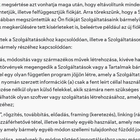
k
megsértése azt vonhatja maga után, hogy eltávolítunk minden
etjük, illetve felfüggesztjük fiókját. Arra törekszünk, hogy a
bban megszüntettük az Ön fiókját Szolgáltatásaink bármelyik
k megkerülésére tett kísérleteket is, beleértve például az új fi
k a Szolgáltatásokhoz kapcsolódóan, illetve a Szolgáltatáson
bármely részéhez kapcsolódóan:
ás, módosítás vagy származékos művek létrehozása, kivéve ha az
 törvények megengedik a Szolgáltatások vagy a Tartalmak bárm
 egy olyan független program jöjjön létre, amely a Szolgált
omán szerzett információk (a) csak a fent leírt céllal használ
zése nélkül olyan külső felekkel, akik számára nem szükséges f
nálhatók olyan szoftver vagy szolgáltatás létrehozásához, am
zéhez;
s", rögzítés, továbbítás, előadás, framing (keretezés), linking
ozzáférhetővé tétel, illetve bármely egyéb használat, amely n
y amely bármely egyéb módon szellemi tulajdonhoz fűződő jog
ásolása, amelynek ily módon történő importálásához vagy máso