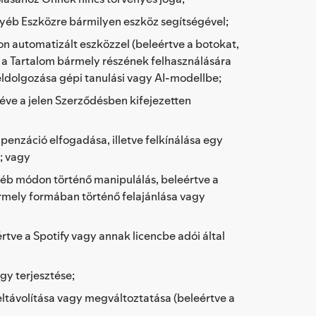
yéb Eszközre bármilyen eszköz segítségével;
n automatizált eszközzel (beleértve a botokat,
 a Tartalom bármely részének felhasználására
eldolgozása gépi tanulási vagy AI-modellbe;
éve a jelen Szerződésben kifejezetten
penzáció elfogadása, illetve felkínálása egy
l; vagy
yéb módon történő manipulálás, beleértve a
ármely formában történő felajánlása vagy
rtve a Spotify vagy annak licencbe adói által
gy terjesztése;
eltávolítása vagy megváltoztatása (beleértve a