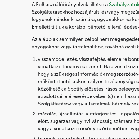
A Felhasználói irányelvek, illetve a
Szabályzato
Szolgáltatásokhoz hozzájárult, és/vagy megszünt
legyenek mindenki számára, ugyanakkor ha korá
Emellett tiltjuk a korábbi büntető jellegű lépése
Az alábbiak semmilyen célból nem megengedette
anyagokhoz vagy tartalmakhoz, továbbá ezek 
visszamodellezés, visszafejtés, elemeire bont
vonatkozó törvények szerint. Ha a vonatkozó
hogy a szükséges információk megszerzésével
működtethető, akkor az ilyen tevékenységek ny
közölhetők a Spotify előzetes írásos beleegye
az adott cél elérése érdekében (c) nem hasz
Szolgáltatások vagy a Tartalmak bármely rés
másolás, újraalkotás, újraterjesztés, „rippelé
előtt, sugárzás vagy nyilvánosság számára h
vagy a vonatkozó törvények értelmében, vag
bármely olyan helyi fájl importálása vagy m