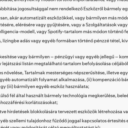
ábbítása jogosultsággal nem rendelkező Eszközről bármely eg
isan, akár automatizált eszközökkel, vagy bármilyen más módo
ésére, elérésére vagy gyűjtésére, vagy a Szolgáltatások vagy
elligencia-modell, vagy Spotify-tartalom más módon történő f
 lízingbe adás vagy egyéb formában történő pénzzé tétel, kiv
rtékesítése vagy bármilyen – pénzügyi vagy egyéb jellegű – kom
agy lejátszási listán megtalálható tartalom befolyásolása céljábó
es növelése, Tartalmak mesterséges népszerűsítése, illetve eg
 egyéb automatizált folyamat alkalmazása, (ii) kompenzáció b
gy (iii) bármilyen egyéb eszköz használata;
ülső fél által használt bármely technológia megkerülése, beleé
mhozzáférési korlátozásokat;
tve hirdetések blokkolására tervezett eszközök létrehozása va
yéb szellemi tulajdonhoz fűződő joggal kapcsolatos értesítés 
tését vagy módosítását célzó megváltoztatást is);