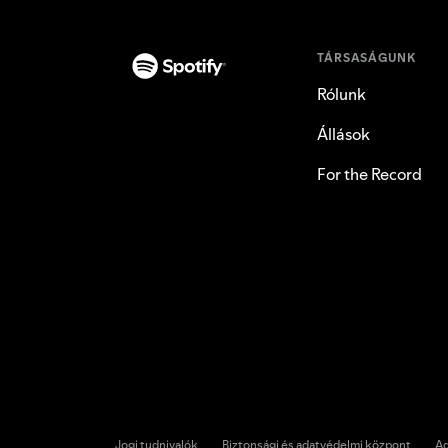
TÁRSASÁGUNK
Rólunk
Állások
For the Record
Jogi tudnivalók
Biztonsági és adatvédelmi központ
Ad