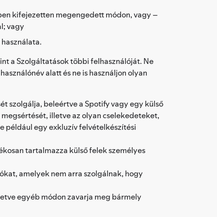
sben kifejezetten megengedett módon, vagy –
l; vagy
 használata.
int a Szolgáltatások többi felhasználóját. Ne
használónév alatt és ne is használjon olyan
t szolgálja, beleértve a Spotify vagy egy külső
 megsértését, illetve az olyan cselekedeteket,
például egy exkluzív felvételkészítési
ékosan tartalmazza külső felek személyes
ciókat, amelyek nem arra szolgálnak, hogy
illetve egyéb módon zavarja meg bármely