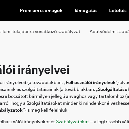
Premium csomagok
Támogatás
Letöltés
UGRÁS
A
TARTALOMRA
ellemi tulajdonra vonatkozó szabályzat
Adatvédelmi szabá
lói irányelvei
i irányelveit (a továbbiakban: „
Felhasználói irányelvek
") olv
sainak és szolgáltatásainak (a továbbiakban: „
Szolgáltatáso
sre bocsátott bármilyen jellegű anyaghoz vagy tartalomhoz (
 arról, hogy a Szolgáltatásokat mindenki mindenkor élvezhesse
abályzatok
") is meg kell felelniük.
Felhasználói irányelveket és
Szabályzatokat
– a legfrissebb vá