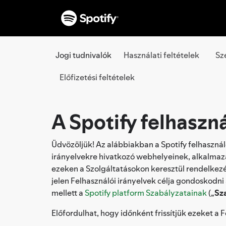
Jogi tudnivalók
Használati feltételek
Sz
Előfizetési feltételek
A Spotify felhaszná
Üdvözöljük! Az alábbiakban a Spotify felhasználó
irányelvekre hivatkozó webhelyeinek, alkalmazá
ezeken a Szolgáltatásokon keresztül rendelkezé
jelen Felhasználói irányelvek célja gondoskodni
mellett a
Spotify platform Szabályzatainak
(„
Sz
Előfordulhat, hogy időnként frissítjük ezeket a 