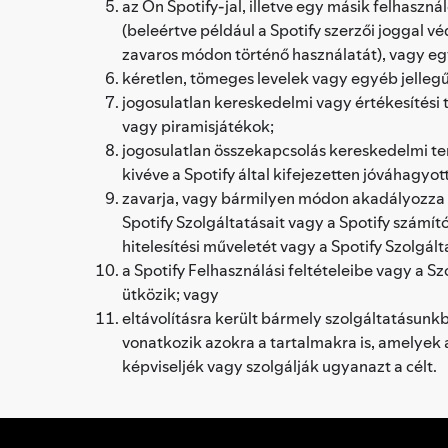
az Ön Spotify-jal, illetve egy másik felhaszná
(beleértve például a Spotify szerzői joggal v
zavaros módon történő használatát), vagy e
kéretlen, tömeges levelek vagy egyéb jellegű
jogosulatlan kereskedelmi vagy értékesítés
vagy piramisjátékok;
jogosulatlan összekapcsolás kereskedelmi te
kivéve a Spotify által kifejezetten jóváhagyo
zavarja, vagy bármilyen módon akadályozza a S
Spotify Szolgáltatásait vagy a Spotify számító
hitelesítési műveletét vagy a Spotify Szolgá
a Spotify Felhasználási feltételeibe vagy a 
ütközik; vagy
eltávolításra került bármely szolgáltatásunkb
vonatkozik azokra a tartalmakra is, amelyek a
képviseljék vagy szolgálják ugyanazt a célt.