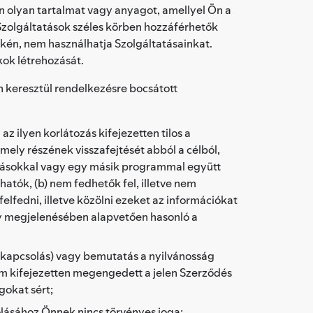
 olyan tartalmat vagy anyagot, amellyel Ön a
 Szolgáltatások széles körben hozzáférhetők
én, nem használhatja Szolgáltatásainkat.
ókok létrehozását.
 keresztül rendelkezésre bocsátott
 ilyen korlátozás kifejezetten tilos a
ely részének visszafejtését abból a célból,
atásokkal vagy egy másik programmal együtt
hatók, (b) nem fedhetők fel, illetve nem
elfedni, illetve közölni ezeket az információkat
ely megjelenésében alapvetően hasonló a
 (rákapcsolás) vagy bemutatás a nyilvánosság
em kifejezetten megengedett a jelen Szerződés
okat sért;
lásához Önnek nincs törvényes joga;