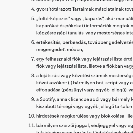
gyorsítótárazott Tartalmak másolatainak tov
„feltérképezés" vagy „kaparás", akár manuál
kaparókat és pókokat) információk megtekint
képzésre gépi tanulási vagy mesterséges int
értékesítés, bérbeadás, továbbengedélyezés,
megengedett módon;
egy felhasználói fiók vagy lejátszási lista é
fiók vagy lejátszási lista, illetve a fiókban v
a lejátszási vagy követési számok mesterség
következőket: (i) bármilyen bot, script vagy
elfogadása (pénzügyi vagy egyéb jellegű), va
a Spotify, annak licencbe adói vagy bármely k
kiszabott térségi vagy egyéb jellegű tartalo
hirdetések megkerülése vagy blokkolása, ille
bármilyen szerzői joggal, védjeggyel vagy eg
tulajdonjog vagy forrás feltüntetésének elrej