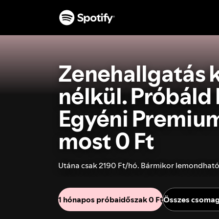
Zenehallgatás 
nélkül. Próbáld 
Egyéni Premiu
most 0 Ft
Utána csak 2190 Ft/hó. Bármikor lemondható
1 hónapos próbaidőszak 0 Ft
Összes csomag