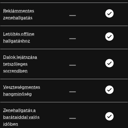
Reklámmentes
zenehallgatás
Letöltés offline
hallgatáshoz
Dalok lejátszása
tetszőleges
sorrendben
Veszteségmentes
hangminőség
Zenehallgatás a
barátaiddal valós
időben