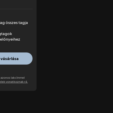
mag összes tagja
agtagok
előnyeihez
 vásárlása
k azonos lakcímmel
telek vonatkoznak rá.