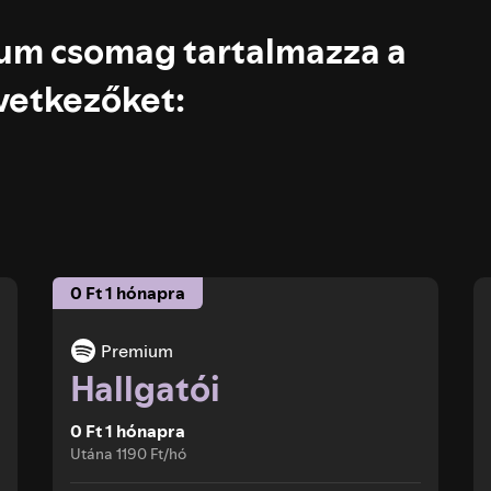
um csomag tartalmazza a
vetkezőket:
0 Ft 1 hónapra
Premium
Hallgatói
0 Ft 1 hónapra
Utána 1190 Ft/hó