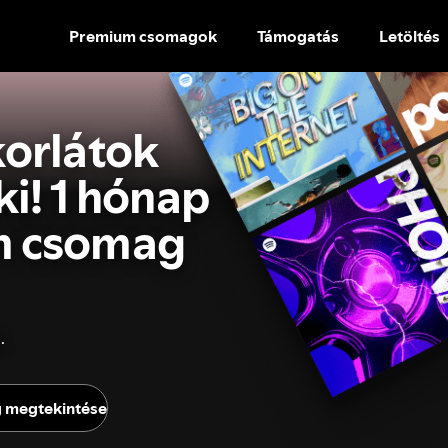
Premium csomagok
Támogatás
Letöltés
UGRÁS
A
TARTALOMRA
korlátok
ki! 1 hónap
m csomag
.
 megtekintése