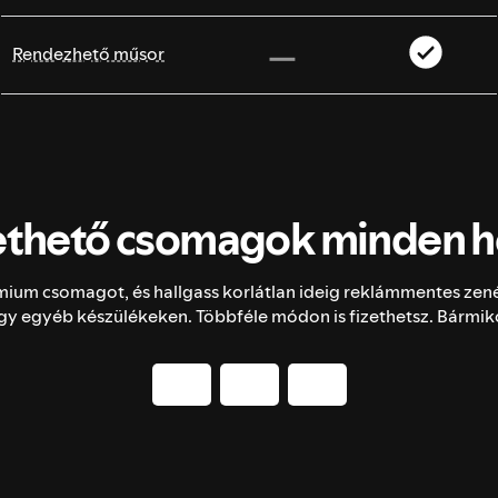
Rendezhető műsor
thető csomagok minden h
mium csomagot, és hallgass korlátlan ideig reklámmentes zené
y egyéb készülékeken. Többféle módon is fizethetsz. Bármi