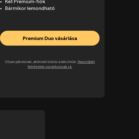
Két Premium-fiók
Bármikor lemondható
Premium Duo vásárlása
Olyan pároknak, akiknek közös a lakcímük.
Használati
feltételek vonatkoznak rá.