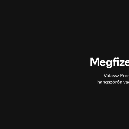
Megfize
Válassz Pre
hangszórón vag