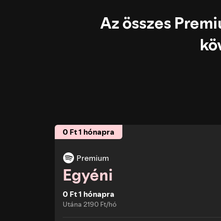
Az összes Premi
kö
0 Ft 1 hónapra
Premium
Egyéni
0 Ft 1 hónapra
Utána 2190 Ft/hó