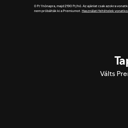
0 Ft 1 hónapra, majd 2190 Ft/hó. Az ajánlat csak azokra vonat
nem próbálták ki a Premiumot.
Használati feltételek vonatko
Ta
Válts Pre