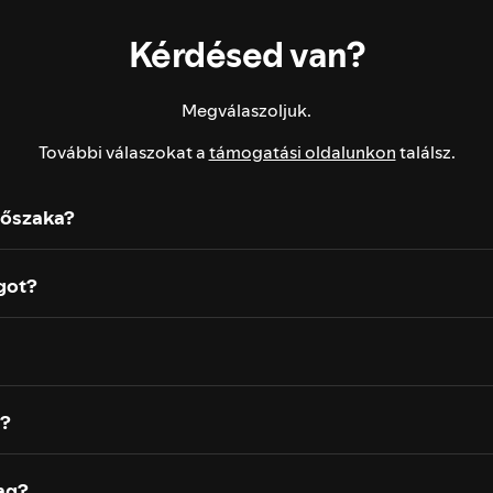
Kérdésed van?
Megválaszoljuk.
További válaszokat a
támogatási oldalunkon
találsz.
dőszaka?
got?
g?
ag?