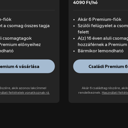
4090 Ft/hó
m-fiók
Akár 6 Premium-fiók
et a csomag összes tagja
Szülői felügyelet a cso
felett
uli csomagtagok
A(z) 16 éven aluli csom
Premium előnyeihez
hozzáférnek a Premium 
ndható
Bármikor lemondható
remium 4 vásárlása
Családi Premium 6
részére, akik azonos lakcímmel
Akár 6 családtag részére, aki
álati feltételek vonatkoznak rá.
rendelkeznek.
Használati felté