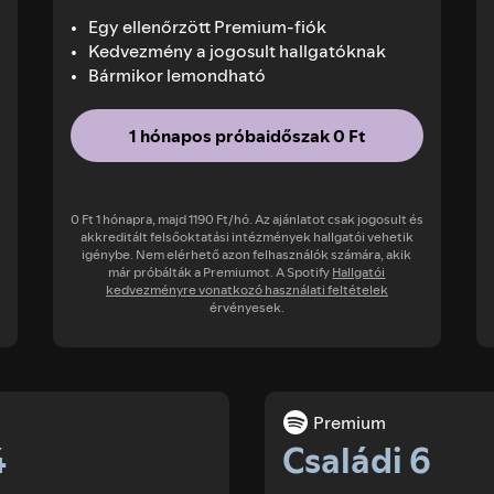
Egy ellenőrzött Premium-fiók
Kedvezmény a jogosult hallgatóknak
Bármikor lemondható
1 hónapos próbaidőszak 0 Ft
0 Ft 1 hónapra, majd 1190 Ft/hó. Az ajánlatot csak jogosult és
akkreditált felsőoktatási intézmények hallgatói vehetik
igénybe. Nem elérhető azon felhasználók számára, akik
már próbálták a Premiumot. A Spotify
Hallgatói
kedvezményre vonatkozó használati feltételek
érvényesek.
Premium
4
Családi 6