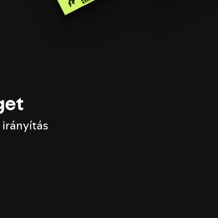
get
 irányítás