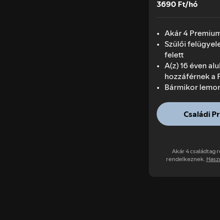
3690 Ft/hó
Akár 4 Premiu
Szülői felügyel
felett
A(z) 16 éven al
hozzáférnek a 
Bármikor lemo
Családi P
Akár 4 családtag 
rendelkeznek.
Haszn