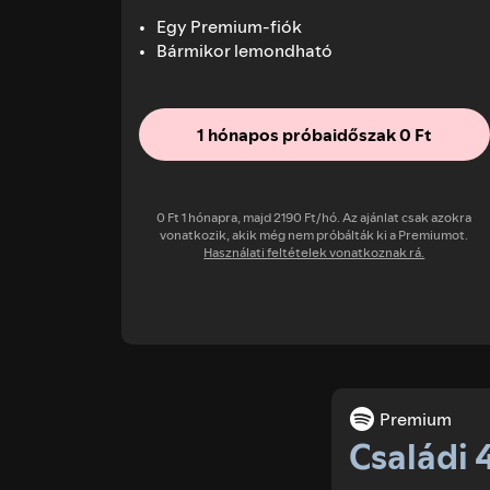
Egy Premium-fiók
Bármikor lemondható
1 hónapos próbaidőszak 0 Ft
0 Ft 1 hónapra, majd 2190 Ft/hó. Az ajánlat csak azokra
vonatkozik, akik még nem próbálták ki a Premiumot.
Használati feltételek vonatkoznak rá.
Premium
Családi 