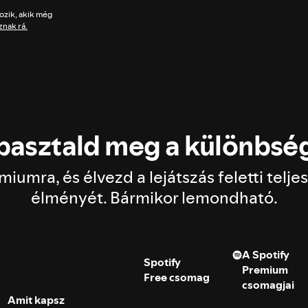
kozik, akik még
znak rá.
pasztald meg a különbsé
miumra, és élvezd a lejátszás feletti teljes
élményét. Bármikor lemondható.
A Spotify
Spotify
Premium
Free csomag
csomagjai
Amit kapsz