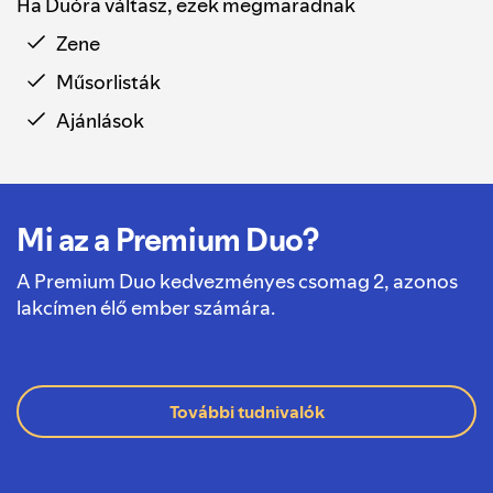
Ha Duóra váltasz, ezek megmaradnak
Zene
Műsorlisták
Ajánlások
Mi az a Premium Duo?
A Premium Duo kedvezményes csomag 2, azonos
lakcímen élő ember számára.
További tudnivalók