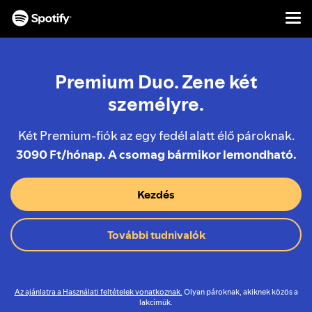
Men
UGRÁS
A
TARTALOMRA
Premium Duo. Zene két
személyre.
Két Premium-fiók az egy fedél alatt élő pároknak.
3090 Ft/hónap. A csomag bármikor lemondható.
Kezdés
További tudnivalók
Az ajánlatra a Használati feltételek vonatkoznak.
Olyan pároknak, akiknek közös a
lakcímük.