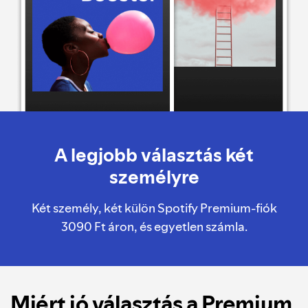
A legjobb választás két
személyre
Két személy, két külön Spotify Premium-fiók
3090 Ft áron, és egyetlen számla.
Miért jó választás a Premium