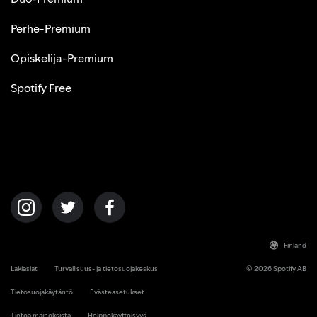
Perhe‑Premium
Opiskelija‑Premium
Spotify Free
Finland
Lakiasiat
Turvallisuus‑ ja tietosuojakeskus
© 2026 Spotify AB
Tietosuojakäytäntö
Evästeasetukset
Tietoa mainoksista
Helppokäyttöisyys