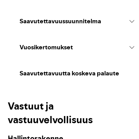
Saavutettavuussuunnitelma
Johdanto
Vuosikertomukset
Sitoumus
Raportti 2026
Saavutettavuutta koskeva palaute
Konsultointi
Vastuut ja
Spotifyn suunnitelma
vastuuvelvollisuus
Palauteprosessi
Hallintorakenne