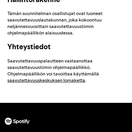
Raportointi edistymisestä
Tämän suunnitelman osallistujat ovat luoneet
saavutettavuuslautakunnan, joka kokoontuu
neljännesvuosittain saavutettavuustiimin
Vastuut ja vastuuvelvollisuus
ohjelmapäällikön alaisuudessa.
Yhteystiedot
Saavutettavuuspalautteen vastaanottaa
saavutettavuustiimin ohjelmapäällikkö.
Ohjelmapäällikön voi tavoittaa käyttämällä
saavutettavuuskeskuksen lomaketta
.