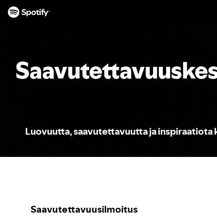
SIIRRY
SISÄLTÖÖN
Saavutettavuuske
Luovuutta, saavutettavuutta ja inspiraatiota k
Saavutettavuusilmoitus