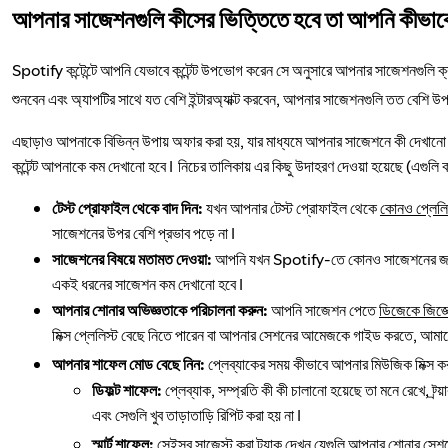
আপনার সাজেশনগুলি কীসের ভিত্তিতে হবে তা আপনি কীভাব
Spotify কন্টেন্টে আপনি যেভাবে কন্টেন্ট উপভোগ করেন সে অনুসারে আপনার সাজেশনগুলি ক্
শুনবেন এবং অ্যাপটির সাথে যত বেশি ইন্টারঅ্যাক্ট করবেন, আপনার সাজেশনগুলি তত বেশি
এছাড়াও আপনাকে বিভিন্ন উপায় অফার করা হয়, যার মাধ্যমে আপনার সাজেশনে কী দেখানো হবে
কন্টেন্ট আপনাকে কম দেখানো হবে। নিচের তালিকায় এর কিছু উদাহরণ দেওয়া হয়েছে (এগুলি কত
টেস্ট প্রোফাইল থেকে বাদ দিন:
যখন আপনার টেস্ট প্রোফাইল থেকে
কোনও প্লেলিস্
সাজেশনের উপর বেশি প্রভাব পড়ে না।
সাজেশনের বিষয়ে মতামত দেওয়া:
আপনি যখন Spotify-তে কোনও সাজেশনের জন্য 
একই ধরনের সাজেশন কম দেখানো হবে।
আপনার শোনার অভিজ্ঞতাকে পরিচালনা করুন:
আপনি সাজেশন পেতে
ডিজেকে জিজ্
মিক্স প্লেলিস্ট বেছে নিতে পারেন বা আপনার সেশনের আমেজকে গাইড করতে, আমাদের 
আপনার শাফেল মোড বেছে নিন:
প্লেব্যাকের সময় কীভাবে আপনার মিউজিক মিক্স কর
ডিফল্ট শাফেল:
প্লেব্যাক, সম্প্রতি কী কী চালানো হয়েছে তা মনে রেখে, ট্র
এবং সেগুলি খুব তাড়াতাড়ি রিপিট করা হয় না।
স্মার্ট শাফেল:
সেইসব সাজেস্ট করা ট্র্যাক দেখুন যেগুলি আপনার শোনার 