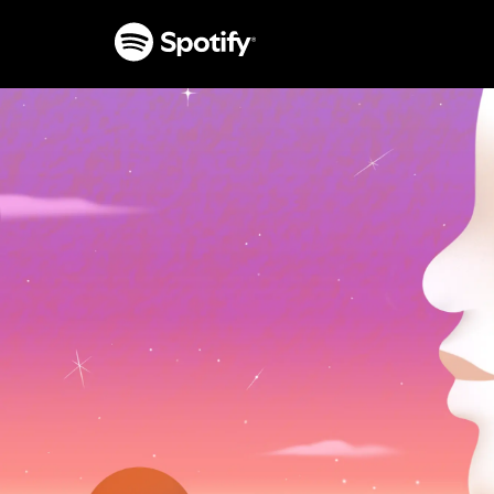
কনটেন্ট
যান