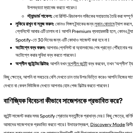
উপলভ্যতা ম্যানেজ করতে পারেন।
স্ট্যান্ডার্ড শাফেল:
নো রিপিট-রিডাকশন লজিকের সহায়তায় তৈরি করা সম্পূর্ণভা
লুকিয়ে রাখুন বা স্নুজ করুন:
কোনও সিঙ্গল ট্র্যাকের জন্য
লুকান বোতামে
ট্যাপ করলে,
প্লেলিস্টে আবার এটি চালাব না। আপনি Premium ব্যবহারকারী হলে, কোনও ট্র্যা
Spotify-তে 30 দিনের জন্য এটি কোথাও সাজেস্ট করা হবে না।
অটোপ্লে বন্ধ করুন:
আপনার প্লেলিস্ট বা অ্যালবামের শেষ প্রান্তে পৌঁছানোর প
অটোপ্লে করার সুবিধা বন্ধ করতে পারবেন।
অশ্লীল কন্টেন্টের ফিল্টার:
আপনি যখন
অশ্লীল কন্টেন্ট
বন্ধ করবেন, তখন 'অশ্লীল' ট্যা
কিছু ক্ষেত্রে, আপনি যা সবচেয়ে বেশি দেখতে চান তার উপর ভিত্তি করেও আপনি নিজের স
দেখতে বা কেবল মিউজিক দেখতে আপনার হোম পেজ ফিল্টার করতে পারবেন।
বাণিজ্যিক বিবেচনা কীভাবে সাজেশনকে প্রভাবিত করে?
কন্টেন্ট সাজেস্ট করার সময় Spotify শ্রোতার সন্তুষ্টিকে প্রাধান্য দেয়। কিছু ক্ষেত্রে, ব
আমাদের সাজেশনকে প্রভাবিত করতে পারে। উদাহরণস্বরূপ,
Discovery Mode
শিল্