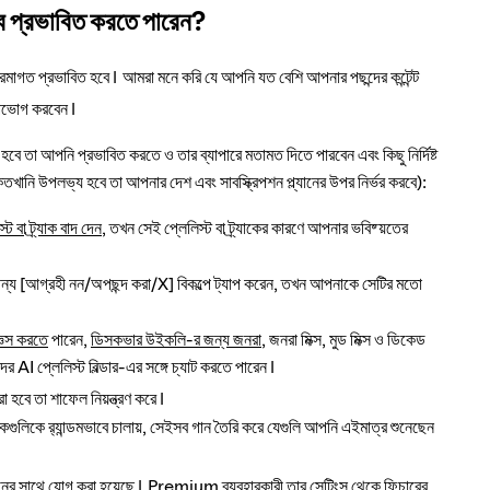
ে প্রভাবিত করতে পারেন?
রমাগত প্রভাবিত হবে। আমরা মনে করি যে আপনি যত বেশি আপনার পছন্দের কন্টেন্ট
 উপভোগ করবেন।
 তা আপনি প্রভাবিত করতে ও তার ব্যাপারে মতামত দিতে পারবেন এবং কিছু নির্দিষ্ট
খানি উপলভ্য হবে তা আপনার দেশ এবং সাবস্ক্রিপশন প্ল্যানের উপর নির্ভর করবে):
ট বা ট্র্যাক বাদ দেন
, তখন সেই প্লেলিস্ট বা ট্র্যাকের কারণে আপনার ভবিষ্য়তের
[আগ্রহী নন/অপছন্দ করা/X] বিকল্পে ট্যাপ করেন, তখন আপনাকে সেটির মতো
ঞেস করতে
পারেন,
ডিসকভার উইকলি-র জন্য জনরা
, জনরা মিক্স, মুড মিক্স ও ডিকেড
AI প্লেলিস্ট বিল্ডার-এর সঙ্গে চ্যাট করতে পারেন।
া হবে তা শাফেল নিয়ন্ত্রণ করে।
্য়াকগুলিকে র‌্যান্ডমভাবে চালায়, সেইসব গান তৈরি করে যেগুলি আপনি এইমাত্র শুনেছেন
সেশনের সাথে যোগ করা হয়েছে। Premium ব্যবহারকারী তার সেটিংস থেকে ফিচারের