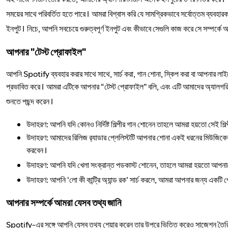
সময়ের সাথে পরিবর্তিত হতে পারে। আমরা বিশ্বাস করি যে সামগ্রিকভাবে সর্বোত্তম ব্যবহারক
ইনপুট। নিচে, আপনি সবচেয়ে গুরুত্বপূর্ণ ইনপুট এবং কীভাবে সেগুলি কাজ করে সে সম্পর্ক
আপনার "টেস্ট প্রোফাইল"
আপনি Spotify ব্যবহার করার সাথে সাথে, সার্চ করা, গান শোনা, স্কিপ করা বা আপনার লা
প্রভাবিত করে। আমরা এটিকে আপনার “টেস্ট প্রোফাইল” বলি, এবং এটি আমাদের অ্যালগরিদ
শুনতে পছন্দ করেন।
উদাহরণ: আপনি যদি কোনও নির্দিষ্ট শিল্পীর গান শোনেন তাহলে আমরা হয়তো সেই শি
উদাহরণ: আমাদের রিলিজ র‍্যাডার প্লেলিস্টটি আপনার শোনা একই ধরনের মিউজিক
করবেন।
উদাহরণ: আপনি যদি খেলা সংক্রান্ত পডকাস্ট শোনেন, তাহলে আমরা হয়তো আপনাকে 
উদাহরণ: আপনি ‘লো কী কান্ট্রি অ্যান্ড রক’ সার্চ করলে, আমরা আপনার জন্য একটি
আপনার সম্পর্কে আমরা যেসব তথ্য জানি
Spotify-এর সঙ্গে আপনি যেসব তথ্য শেয়ার করেন তার উপরে ভিত্তি করেও সাজেশন তৈরি 