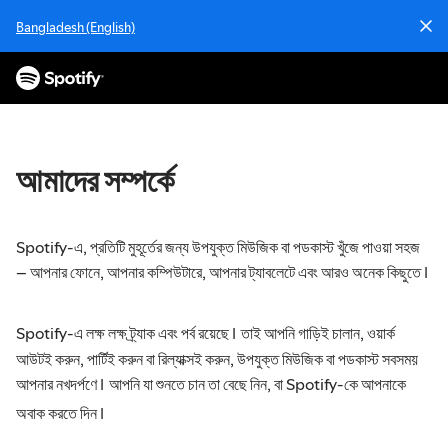
ক
Bangladesh (English)
ন
টে
ন্ট
যা
ন
আমাদের সম্পর্কে
Spotify-এ, প্রতিটি মুহূর্তের জন্য উপযুক্ত মিউজিক বা পডকাস্ট খুঁজে পাওয়া সহজ
– আপনার ফোনে, আপনার কম্পিউটারে, আপনার ট্যাবলেটে এবং আরও অনেক কিছুতে।
Spotify-এ লক্ষ লক্ষ ট্র্যাক এবং পর্ব রয়েছে। তাই আপনি গাড়িই চালান, ওয়ার্ক
আউটই করুন, পার্টিই করুন বা রিল্যাক্সই করুন, উপযুক্ত মিউজিক বা পডকাস্ট সবসময়
আপনার নখদর্পণে। আপনি যা শুনতে চান তা বেছে নিন, বা Spotify-কে আপনাকে
অবাক করতে দিন।