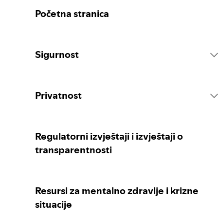
Početna stranica
Sigurnost
Pravila platforme
Privatnost
Radnje u vezi sa sadržajem
Prikupljanje vaših ličnih podataka
Regulatorni izvještaji i izvještaji o
transparentnosti
Prijavljivanje sadržaja
Zaštita vaših ličnih podataka
Resursi za mentalno zdravlje i krizne
Smjernice za roditelje ili skrbnike
Vaše kontrole privatnosti
situacije