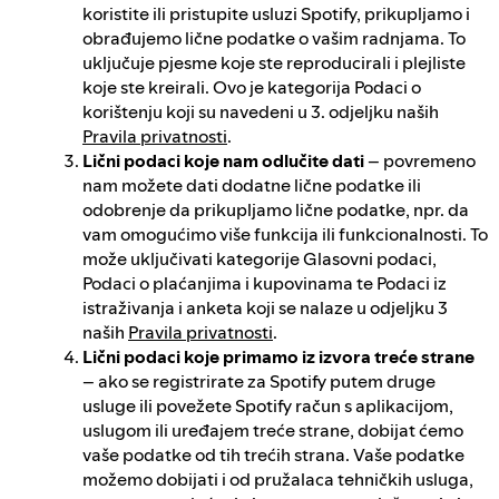
koristite ili pristupite usluzi Spotify, prikupljamo i
obrađujemo lične podatke o vašim radnjama. To
uključuje pjesme koje ste reproducirali i plejliste
koje ste kreirali. Ovo je kategorija Podaci o
korištenju koji su navedeni u 3. odjeljku naših
Pravila privatnosti
.
Lični podaci koje nam odlučite dati
– povremeno
nam možete dati dodatne lične podatke ili
odobrenje da prikupljamo lične podatke, npr. da
vam omogućimo više funkcija ili funkcionalnosti. To
može uključivati kategorije Glasovni podaci,
Podaci o plaćanjima i kupovinama te Podaci iz
istraživanja i anketa koji se nalaze u odjeljku 3
naših
Pravila privatnosti
.
Lični podaci koje primamo iz izvora treće strane
– ako se registrirate za Spotify putem druge
usluge ili povežete Spotify račun s aplikacijom,
uslugom ili uređajem treće strane, dobijat ćemo
vaše podatke od tih trećih strana. Vaše podatke
možemo dobijati i od pružalaca tehničkih usluga,