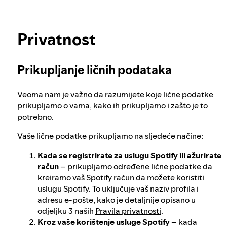
Izborni integritet u Spotifyu
Saznajte više o privatnosti
Privatnost
Naš pristup opasnom i obmanjujućem
sadržaju
Prikupljanje ličnih podataka
Naš pristup nasilnom ekstremizmu
Veoma nam je važno da razumijete koje lične podatke
prikupljamo o vama, kako ih prikupljamo i zašto je to
potrebno.
Razumijevanje preporuka
Vaše lične podatke prikupljamo na sljedeće načine:
Kada se registrirate za uslugu Spotify ili ažurirate
račun
– prikupljamo određene lične podatke da
kreiramo vaš Spotify račun da možete koristiti
uslugu Spotify. To uključuje vaš naziv profila i
adresu e-pošte, kako je detaljnije opisano u
odjeljku 3 naših
Pravila privatnosti
.
Kroz vaše korištenje usluge Spotify
– kada