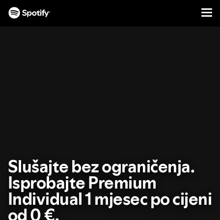
Men
PRESKOČI
NA
SADRŽAJ
Slušajte bez ograničenja.
Isprobajte Premium
Individual 1 mjesec po cijeni
od 0 €.