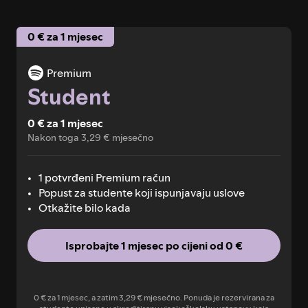
0 € za 1 mjesec
Premium
Student
0 € za 1 mjesec
Nakon toga 3,29 € mjesečno
1 potvrđeni Premium račun
Popust za studente koji ispunjavaju uslove
Otkažite bilo kada
Isprobajte 1 mjesec po cijeni od 0 €
0 € za 1 mjesec, a zatim 3,29 € mjesečno. Ponuda je rezervirana za