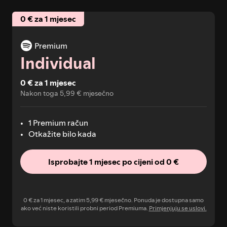
0 € za 1 mjesec
Premium
Individual
0 € za 1 mjesec
Nakon toga 5,99 € mjesečno
1 Premium račun
Otkažite bilo kada
Isprobajte 1 mjesec po cijeni od 0 €
0 € za 1 mjesec, a zatim 5,99 € mjesečno. Ponuda je dostupna samo
ako već niste koristili probni period Premiuma.
Primjenjuju se uslovi.