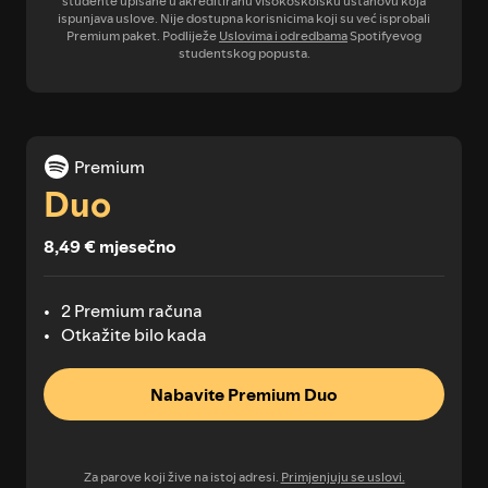
studente upisane u akreditiranu visokoškolsku ustanovu koja
ispunjava uslove. Nije dostupna korisnicima koji su već isprobali
Premium paket. Podliježe
Uslovima i odredbama
Spotifyevog
studentskog popusta.
Premium
Duo
8,49 € mjesečno
2 Premium računa
Otkažite bilo kada
Nabavite Premium Duo
Za parove koji žive na istoj adresi.
Primjenjuju se uslovi.