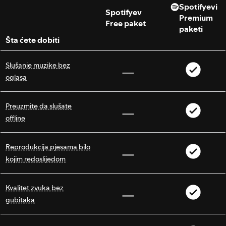
Spotifyevi
Spotifyev
Premium
Free paket
paketi
Šta ćete dobiti
Slušanje muzike bez
oglasa
Preuzmite da slušate
offline
Reprodukcija pjesama bilo
kojim redoslijedom
Kvalitet zvuka bez
gubitaka