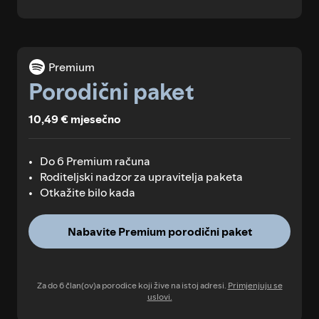
Premium
Porodični paket
10,49 € mjesečno
Do 6 Premium računa
Roditeljski nadzor za upravitelja paketa
Otkažite bilo kada
Nabavite Premium porodični paket
Za do 6 član(ov)a porodice koji žive na istoj adresi.
Primjenjuju se
uslovi.