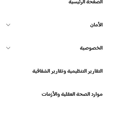
الصفحة الرئيسية
الأمان
قواعد منصة Spotify
الخصوصية
الإجراءات المتعلقة بالمحتوى
جمع بياناتك الشخصية
التقارير التنظيمية وتقارير الشفافية
الإبلاغ عن المحتوى
حماية بياناتك الشخصية
موارد الصحة العقلية والأزمات
إرشادات للآباء أو مقدِّمي الرعاية
عناصر التحكم في خصوصيتك