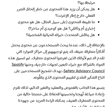
مرتبطة بها؟
هل يمكن أن يزيد هذا المحتوى من خطر إلحاق الضرر
الفعلي خارج إطار الإنترنت؟
ما طبيعة المحتوى (على سبيل المثال، هل هو محتوى
إخباري أم وثائقي؟ هل هو كوميدي أم ساخر؟)
هل يناقش المتحدث خبراته الحياتية الشخصية؟
بالإضافة إلى ذلك، عندما يبحث المستخدمون عن محتوى يحمل
أفكاراً متطرفة عنيفة، قد يتم توجيههم إلى مراكز الموارد التي
تقدم الدعم لأولئك الذين تعرضوا لمحتوى متطرف. تم تنسيق هذه
المواد بالشراكة مع خبراء تابعين لجهات خارجية، ومنها
Spotify
Safety Advisory Council
، بهدف تشجيع المستخدمين على
اتباع التفكير النقدي لتقييم المحتوى الذي يتلقَّونه.
يتسم هذا الجانب بالغموض والتعقيد والتغير الدائم، لذلك نلتزم
بإعادة صياغة نُهجنا وتحسينها للحفاظ على منصتنا خالية من
المحتوى المتطرف العنيف. يمكنك قراءة المزيد عن جهودنا
للحفاظ على الأمان
هنا
.