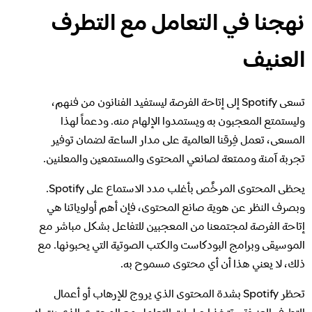
نزاهة العملية الانتخابية في Spotify
نهجنا في التعامل مع التطرف
معرفة المزيد عن الخصوصية
العنيف
نهجنا في التعامل مع المحتوى الخطر والاحتيالي
تسعى Spotify إلى إتاحة الفرصة ليستفيد الفنانون من فنهم،
نهجنا في التعامل مع التطرف العنيف
وليستمتع المعجبون به ويستمدوا الإلهام منه. ودعماً لهذا
المسعى، تعمل فِرقنا العالمية على مدار الساعة لضمان توفير
تجربة آمنة وممتعة لصانعي المحتوى والمستمعين والمعلنين.
فهم الاقتراحات
يحظى المحتوى المرخَّص بأغلب مدد الاستماع على Spotify.
وبصرف النظر عن هوية صانع المحتوى، فإن أهم أولوياتنا هي
إتاحة الفرصة لمجتمعنا من المعجبين للتفاعل بشكل مباشر مع
الموسيقى وبرامج البودكاست والكتب الصوتية التي يحبونها. مع
ذلك، لا يعني هذا أن أي محتوى مسموح به.
تحظر Spotify بشدة المحتوى الذي يروج للإرهاب أو أعمال
التطرف العنيفة وتتخذ إجراءات للتعامل مع المحتوى الذي ينتهك