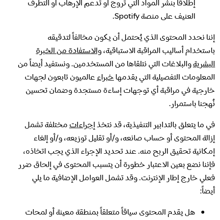
إطلاقاً بنشر المواد التي تروج أو تدعم الإرهاب أو التطرف
العنيف على منصة Spotify.
إننا نحدد المحتوى الذي يُحتمل أن يكون مخالفاً لتدقيقه
باستخدام أساليب المراقبة الاستباقية،
والاستفادة من الخبرة
البشرية
والبلاغات التي نتلقاها من المستخدمين. ونستفيد أيضاً من
المعلومات التفصيلية التي يقدمها
خبراء
عالميون تابعون لجهات
خارجية في مراقبة أي توجهات إساءة مستجدة وضمان تحسين
نُهجنا باستمرار.
في ما يتعلق بالتدابير التنفيذية، قد نتخذ
إجراءات
مختلفة تشمل
إزالة المحتوى أو حساب صانعه، و/أو تقليل توزيعه، و/أو إلغاء
إمكانية تحقيق الربح منه. عند تحديد الإجراء الذي يجب اتخاذه،
فإننا نضع بعين الاعتبار خطورة أن يتسبب المحتوى في إلحاق ضرر
فعلي خارج إطار الإنترنت. وقد تشمل العوامل الإضافية ما يلي
أيضاً:
هل يقدم المحتوى سياقاً متعلقاً بمنطقة معينة أو لمحات