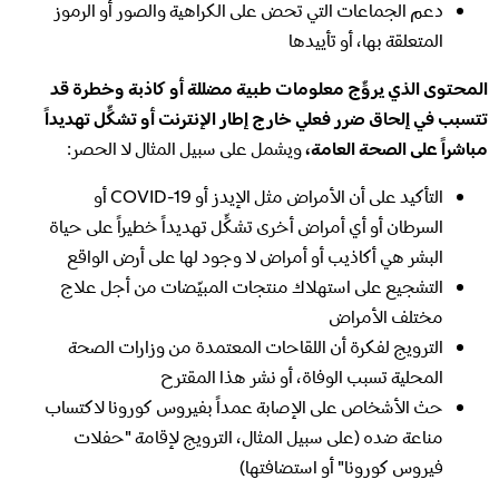
دعم الجماعات التي تحض على الكراهية والصور أو الرموز
المتعلقة بها، أو تأييدها
المحتوى الذي يروِّج معلومات طبية مضللة أو كاذبة وخطرة قد
تتسبب في إلحاق ضرر فعلي خارج إطار الإنترنت أو تشكِّل تهديداً
مباشراً على الصحة العامة،
ويشمل على سبيل المثال لا الحصر:
التأكيد على أن الأمراض مثل الإيدز أو COVID-19 أو
السرطان أو أي أمراض أخرى تشكِّل تهديداً خطيراً على حياة
البشر هي أكاذيب أو أمراض لا وجود لها على أرض الواقع
التشجيع على استهلاك منتجات المبيّضات من أجل علاج
مختلف الأمراض
الترويج لفكرة أن اللقاحات المعتمدة من وزارات الصحة
المحلية تسبب الوفاة، أو نشر هذا المقترح
حث الأشخاص على الإصابة عمداً بفيروس كورونا لاكتساب
مناعة ضده (على سبيل المثال، الترويج لإقامة "حفلات
فيروس كورونا" أو استضافتها)