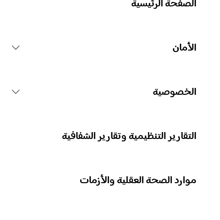
الصفحة الرئيسية
الأمان
قواعد منصة Spotify
الخصوصية
الإجراءات المتعلقة بالمحتوى
جمع بياناتك الشخصية
التقارير التنظيمية وتقارير الشفافية
الإبلاغ عن المحتوى
حماية بياناتك الشخصية
موارد الصحة العقلية والأزمات
إرشادات للآباء أو مقدِّمي الرعاية
عناصر التحكم في خصوصيتك