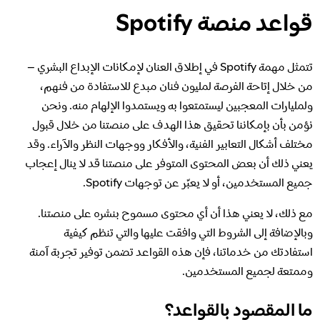
نزاهة العملية الانتخابية في Spotify
قواعد منصة Spotify
معرفة المزيد عن الخصوصية
تتمثل مهمة Spotify في إطلاق العنان لإمكانات الإبداع البشري –
نهجنا في التعامل مع المحتوى الخطر والاحتيالي
من خلال إتاحة الفرصة لمليون فنان مبدع للاستفادة من فنهم،
ولمليارات المعجبين ليستمتعوا به ويستمدوا الإلهام منه. ونحن
نهجنا في التعامل مع التطرف العنيف
نؤمن بأن بإمكاننا تحقيق هذا الهدف على منصتنا من خلال قبول
مختلف أشكال التعابير الفنية، والأفكار ووجهات النظر والآراء. وقد
يعني ذلك أن بعض المحتوى المتوفر على منصتنا قد لا ينال إعجاب
فهم الاقتراحات
جميع المستخدمين، أو لا يعبّر عن توجهات Spotify.
مع ذلك، لا يعني هذا أن أي محتوى مسموح بنشره على منصتنا.
وبالإضافة إلى الشروط التي وافقت عليها والتي تنظم كيفية
استفادتك من خدماتنا، فإن هذه القواعد تضمن توفير تجربة آمنة
وممتعة لجميع المستخدمين.
ما المقصود بالقواعد؟