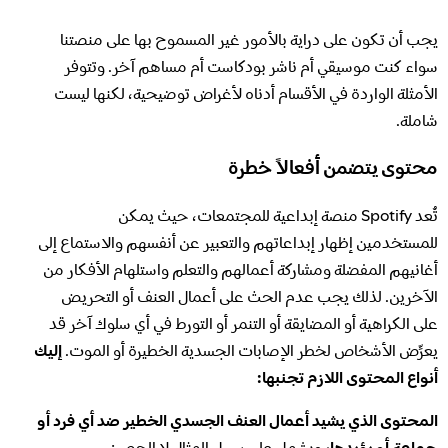
يجب أن تكون على دراية بالأمور غير المسموح بها على منصتنا
سواء كنت موسيقي أم ناشر بودكاست أم مساهم آخر. وتتوفر
الأمثلة الواردة في الأقسام أدناه لأغراض توضيحية، لكنها ليست
شاملة.
محتوى يتضمن أفعالاً خطرة
تُعد Spotify منصة إبداعية للمجتمعات، حيث يمكن
للمستخدمين إظهار إبداعاتهم والتعبير عن أنفسهم والاستماع إلى
أغانيهم المفضلة ومشاركة أعمالهم والتعلم واستلهام الأفكار من
الآخرين. لذلك يجب عدم الحث على أعمال العنف أو التحريض
على الكراهية أو المضايقة أو التنمر أو التورط في أي سلوك آخر قد
يعرِّض الأشخاص لخطر الإصابات الجسدية الخطيرة أو الموت.
إليك
أنواع المحتوى اللازم تجنبها:
المحتوى الذي يشيد أعمال العنف الجسدي الخطير ضد أي فرد أو
جماعة أو يؤيدها،
ويشمل على سبيل المثال لا الحصر: