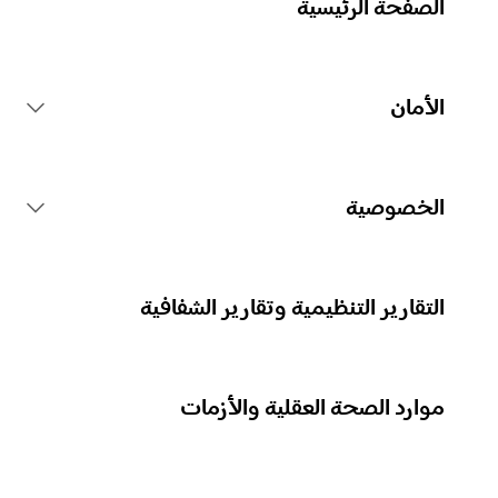
الصفحة الرئيسية
الأمان
قواعد منصة Spotify
الخصوصية
الإجراءات المتعلقة بالمحتوى
جمع بياناتك الشخصية
التقارير التنظيمية وتقارير الشفافية
الإبلاغ عن المحتوى
حماية بياناتك الشخصية
موارد الصحة العقلية والأزمات
إرشادات للآباء أو مقدِّمي الرعاية
عناصر التحكم في خصوصيتك