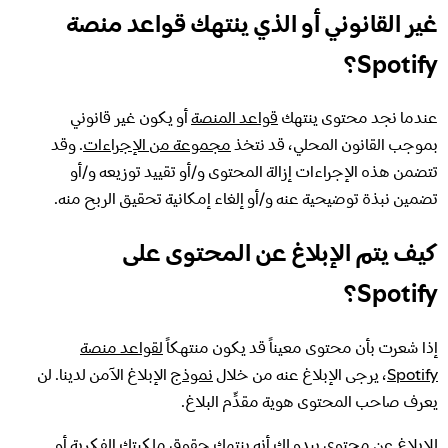
غير القانوني أو الذي ينتهك قواعد منصة
Spotify؟
عندما نجد محتوى ينتهك
قواعد المنصة
أو يكون غير قانوني
بموجب القانون المحلي، قد نتخذ
مجموعة من الإجراءات
. وقد
تتضمن هذه الإجراءات إزالة المحتوى و/أو تقييد توزيعه و/أو
تضمين نبذة توضيحية عنه و/أو إلغاء إمكانية تحقيق الربح منه.
كيف يتم الإبلاغ عن المحتوى على
Spotify؟
إذا شعرت بأن محتوى معيناً قد يكون منتهكاً
لقواعد منصة
Spotify
، يرجى الإبلاغ عنه من خلال
نموذج
الإبلاغ الآمن لدينا. لن
يعرف صاحب المحتوى هوية مقدِّم البلاغ.
للإبلاغ عن محتوى يبدو لك أنه ينتهك حقوق ملكيتك الفكرية أو