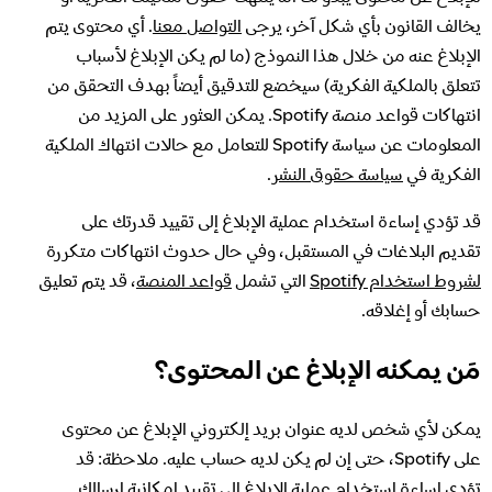
يخالف القانون بأي شكل آخر، يرجى
التواصل معنا
. أي محتوى يتم
الإبلاغ عنه من خلال هذا النموذج (ما لم يكن الإبلاغ لأسباب
تتعلق بالملكية الفكرية) سيخضع للتدقيق أيضاً بهدف التحقق من
انتهاكات قواعد منصة Spotify. يمكن العثور على المزيد من
المعلومات عن سياسة Spotify للتعامل مع حالات انتهاك الملكية
الفكرية في
سياسة حقوق النشر
.
قد تؤدي إساءة استخدام عملية الإبلاغ إلى تقييد قدرتك على
تقديم البلاغات في المستقبل، وفي حال حدوث انتهاكات متكررة
لشروط استخدام Spotify
التي تشمل
قواعد المنصة
، قد يتم تعليق
حسابك أو إغلاقه.
مَن يمكنه الإبلاغ عن المحتوى؟
يمكن لأي شخص لديه عنوان بريد إلكتروني الإبلاغ عن محتوى
على Spotify، حتى إن لم يكن لديه حساب عليه. ملاحظة: قد
تؤدي إساءة استخدام عملية الإبلاغ إلى تقييد إمكانية إرسالك