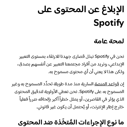
نزاهة العملية الانتخابية في Spotify
الإبلاغ عن المحتوى على
معرفة المزيد عن الخصوصية
Spotify
نهجنا في التعامل مع المحتوى الخطر والاحتيالي
لمحة عامة
نهجنا في التعامل مع التطرف العنيف
نحن في Spotify نبذل قصارى جهدنا للارتقاء بمستوى التعبير
الإبداعي، ونريد من أفراد مجتمعنا التعبير عن أنفسهم بصدق،
فهم الاقتراحات
ولكن هذا لا يعني أن أي محتوى مسموح به.
إن
قواعد المنصة
السارية منذ مدة طويلة تحدِّد المسموح به وغير
المسموح به على Spotify. نحن نعطي الأولوية لتدقيق المحتوى
الذي يؤثر في القاصرين، أو يمثل خطراً أكبر بإلحاقه ضرراً فعلياً
خارج إطار الإنترنت، أو يُحتمل أن يكون غير قانوني.
ما نوع الإجراءات المُتخَذة ضد المحتوى