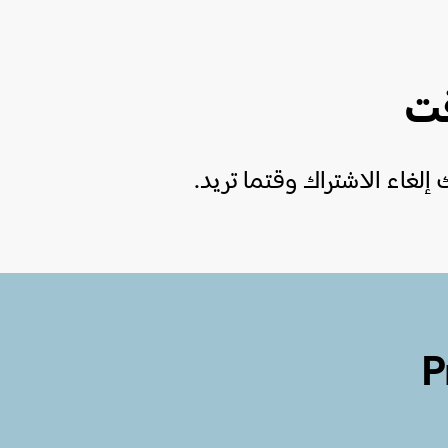
قت
Prem