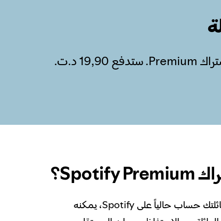
ة
يمكن لأفراد العائلة الذين يعيشون في بيتٍ واحد الاستمتاع بما يصل إلى 6 حسابات باشتراك Premium. ستدفع ‏19,90 د.ت.‏
Spotif؟
إذا كان لدى أحد أفراد عائلتك حساب حالياً على Spotify، يمكنه