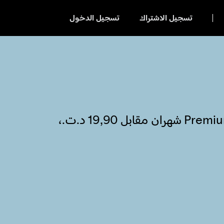
تسجيل الاشتراك
تسجيل الدخول
يمكن لأفراد العائلة الذين يعيشون في بيت واحد الاستمتاع بما يصل إلى 6 حسابات Premium شهران مقابل ‏19,90 د.ت.‏،