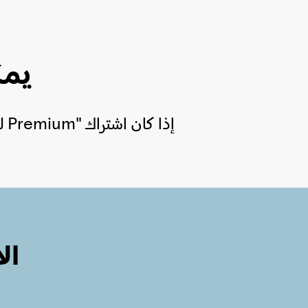
يمك
إذا كان اشتراك "Premium للعائلة" لا يناسبك، فلا مشكلة على الإطلاق، يمكنك إلغاء الاشتراك وقتما تريد.