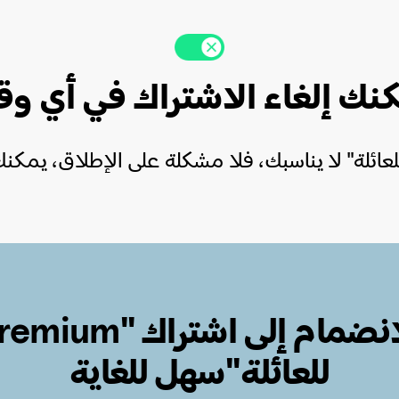
نك إلغاء الاشتراك في أي و
الانضمام إلى اشتراك "ium
للعائلة"سهل للغاية