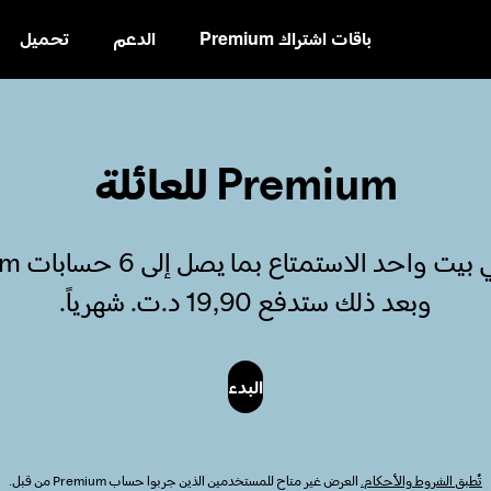
باقات اشتراك Premium
الدعم
تحميل
تخطَّ
إلى
المحتوى
Premium للعائلة
وبعد ذلك ستدفع ‏19,90 د.ت.‏ شهرياً.
البدء
تُطبق الشروط والأحكام.
العرض غير متاح للمستخدمين الذين جربوا حساب Premium من قبل.