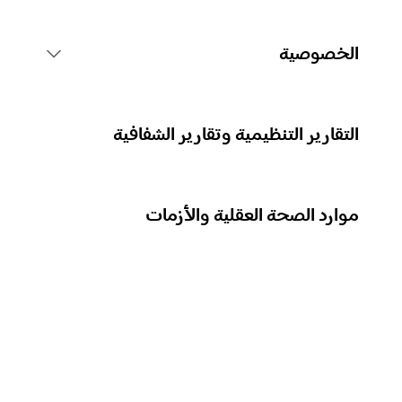
قواعد منصة Spotify
الخصوصية
الإجراءات المتعلقة بالمحتوى
جمع بياناتك الشخصية
التقارير التنظيمية وتقارير الشفافية
الإبلاغ عن المحتوى
حماية بياناتك الشخصية
موارد الصحة العقلية والأزمات
إرشادات للآباء أو مقدِّمي الرعاية
عناصر التحكم في خصوصيتك
نزاهة العملية الانتخابية في Spotify
معرفة المزيد عن الخصوصية
نهجنا في التعامل مع المحتوى الخطر والاحتيالي