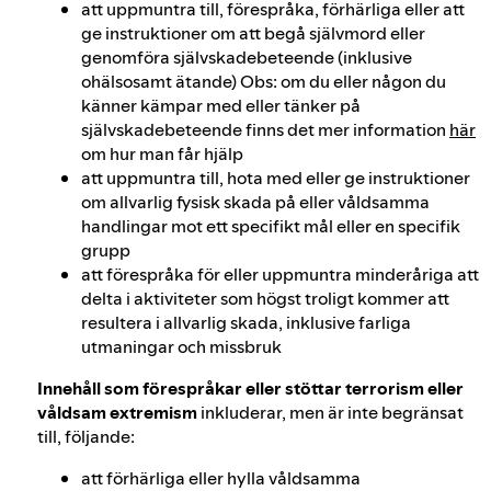
att uppmuntra till, förespråka, förhärliga eller att
ge instruktioner om att begå självmord eller
genomföra självskadebeteende (inklusive
ohälsosamt ätande) Obs: om du eller någon du
känner kämpar med eller tänker på
självskadebeteende finns det mer information
här
om hur man får hjälp
att uppmuntra till, hota med eller ge instruktioner
om allvarlig fysisk skada på eller våldsamma
handlingar mot ett specifikt mål eller en specifik
grupp
att förespråka för eller uppmuntra minderåriga att
delta i aktiviteter som högst troligt kommer att
resultera i allvarlig skada, inklusive farliga
utmaningar och missbruk
Innehåll som förespråkar eller stöttar terrorism eller
våldsam extremism
inkluderar, men är inte begränsat
till, följande:
att förhärliga eller hylla våldsamma