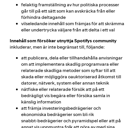
felaktig framställning av hur politiska processer
går till på ett sätt som kan avskräcka från eller
förhindra deltagande
vilseledande innehåll som främjas för att skrämma
eller undertrycka väljare från att delta i ett val
Innehåll som försöker utnyttja Spotifys community
inkluderar, men är inte begränsat till, följande:
att publicera, dela eller tillhandahålla anvisningar
om att implementera skadlig programvara eller
relaterade skadliga metoder som syftar till att
skada eller möjliggöra oauktoriserad åtkomst till
datorer, nätverk, system eller annan teknik
nätfiske eller relaterade försök att på ett
bedrägligt vis begära eller försöka samla in
känslig information
att främja investeringsbedrägerier och
ekonomiska bedrägerier som bli rik
snabbt‑bedrägerier och pyramidspel eller att på
annat vis uppmuntra folk att göra av med sina