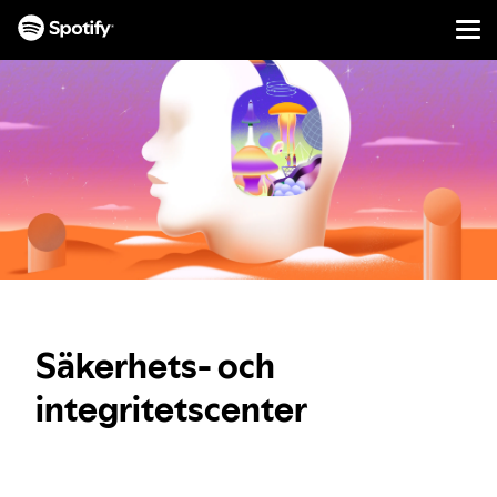
Men
HOPPA
TILL
INNEHÅLL
Säkerhets‑ och
integritetscenter