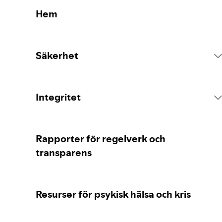
Hem
Säkerhet
Plattformsregler
Integritet
Innehållsåtgärder
Insamling av dina personuppgifter
Rapporter för regelverk och
transparens
Rapportera innehåll
Skydd av dina personuppgifter
Resurser för psykisk hälsa och kris
Vägledning för föräldrar eller
Dina integritetskontroller
vårdnadshavare