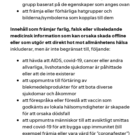
grupp baserat på de egenskaper som anges ovan
att främja eller förhärliga hatgrupper och
bilderna/symbolerna som kopplas till dem
Innehåll som främjar farlig, falsk eller vilseledande
medicinsk information som kan orsaka skada offline
eller som utgör ett direkt hot mot allmänhetens hälsa
inkluderar, men är inte begränsat till, följande:
att hävda att AIDS, covid‑19, cancer eller andra
allvarliga, livshotande sjukdomar är påhittade
eller att de inte existerar
att uppmuntra till förtäring av
blekmedelsprodukter för att bota diverse
sjukdomar och åkommor
att förespråka eller föreslå att vaccin som
godkänts av lokala hälsomyndigheter är skapade
för att orsaka dödsfall
att uppmuntra människor till att avsiktligt smittas
med covid‑19 för att bygga upp immunitet (till
exempel främja eller vara värd för ”coronafester”)