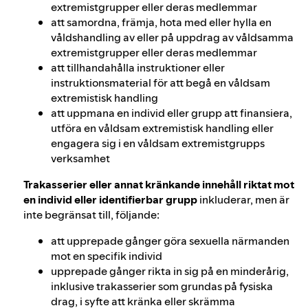
extremistgrupper eller deras medlemmar
att samordna, främja, hota med eller hylla en
våldshandling av eller på uppdrag av våldsamma
extremistgrupper eller deras medlemmar
att tillhandahålla instruktioner eller
instruktionsmaterial för att begå en våldsam
extremistisk handling
att uppmana en individ eller grupp att finansiera,
utföra en våldsam extremistisk handling eller
engagera sig i en våldsam extremistgrupps
verksamhet
Trakasserier eller annat kränkande innehåll riktat mot
en individ eller identifierbar grupp
inkluderar, men är
inte begränsat till, följande:
att upprepade gånger göra sexuella närmanden
mot en specifik individ
upprepade gånger rikta in sig på en minderårig,
inklusive trakasserier som grundas på fysiska
drag, i syfte att kränka eller skrämma