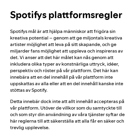
Läs mer om integritet
Vår strategi för att säkerställa användarnas
Spotifys plattformsregler
ålder
Spotifys mål är att hjälpa människor att frigöra sin
Valintegritet på Spotify
kreativa potential – genom att ge miljontals kreativa
artister möjlighet att leva på sitt skapande, och ge
miljarder fans möjlighet att uppleva och inspireras av
det. Vi anser att det här målet kan nås genom att
Så hanterar vi farligt och vilseledande
inkludera olika typer av konstnärliga uttryck, idéer,
innehåll
perspektiv och röster på vår plattform. Det här kan
innebära att en del innehåll på vår plattform inte
uppskattas av alla eller att en del innehåll kanske inte
Så hanterar vi våldsam extremism
stöttas av Spotify.
Detta innebär dock inte att allt innehåll accepteras på
Förstå rekommendationer
vår plattform. Utöver de villkor som du samtyckte till
och som styr din användning av våra tjänster syftar de
här reglerna till att säkerställa att alla får en säker och
Kontaktpunkter i enlighet med lagen om
trevlig upplevelse.