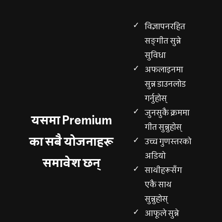
विज्ञापनरहित
सङ्गीत सुन्ने
सुविधा
अफलाइनमा
सुन्न डाउनलोड
गर्नुहोस्
जुनसुकै क्रममा
यसमा Premium
गीत सुन्नुहोस्
का सबै योजनाहरू
उच्च गुणस्तरको
अडियो
समावेश छन्
साथीहरूसँग
एकै साथ
सुन्नुहोस्
आफूले सुन्ने