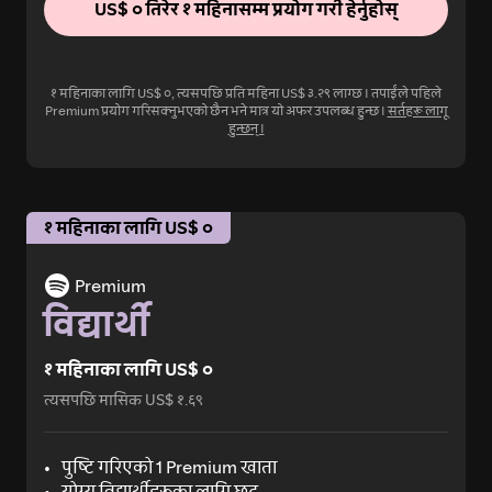
US$ ० तिरेर १ महिनासम्म प्रयोग गरी हेर्नुहोस्
१ महिनाका लागि US$ ०, त्यसपछि प्रति महिना US$ ३.२९ लाग्छ। तपाईंले पहिले
Premium प्रयोग गरिसक्नुभएको छैन भने मात्र यो अफर उपलब्ध हुन्छ।
सर्तहरू लागू
हुन्छन्।
१ महिनाका लागि US$ ०
Premium
विद्यार्थी
१ महिनाका लागि US$ ०
त्यसपछि मासिक US$ १.६९
पुष्टि गरिएको 1 Premium खाता
योग्य विद्यार्थीहरूका लागि छुट