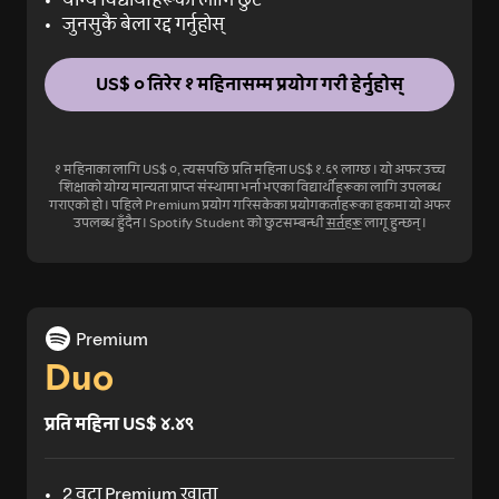
जुनसुकै बेला रद्द गर्नुहोस्
US$ ० तिरेर १ महिनासम्म प्रयोग गरी हेर्नुहोस्
१ महिनाका लागि US$ ०, त्यसपछि प्रति महिना US$ १.६९ लाग्छ। यो अफर उच्च
शिक्षाको योग्य मान्यता प्राप्त संस्थामा भर्ना भएका विद्यार्थीहरूका लागि उपलब्ध
गराएको हो। पहिले Premium प्रयोग गरिसकेका प्रयोगकर्ताहरूका हकमा यो अफर
उपलब्ध हुँदैन। Spotify Student को छुटसम्बन्धी
सर्तहरू
लागू हुन्छन्।
Premium
Duo
प्रति महिना US$ ४.४९
2 वटा Premium खाता