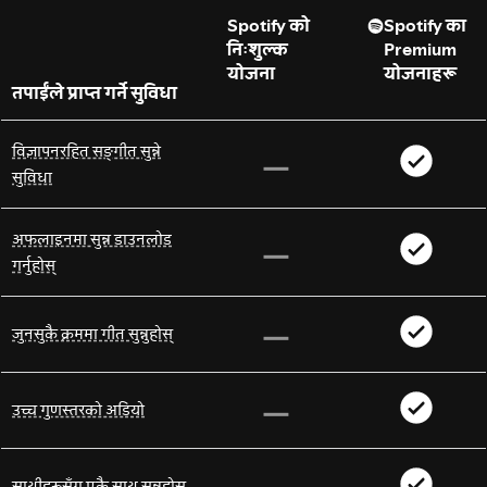
Spotify को
Spotify का
निःशुल्क
Premium
योजना
योजनाहरू
तपाईंले प्राप्त गर्ने सुविधा
विज्ञापनरहित सङ्गीत सुन्ने
सुविधा
अफलाइनमा सुन्न डाउनलोड
गर्नुहोस्
जुनसुकै क्रममा गीत सुन्नुहोस्
उच्च गुणस्तरको अडियो
साथीहरूसँग एकै साथ सुन्नुहोस्