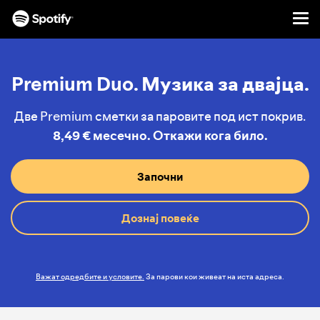
Men
ПРЕСКОКНИ
ДО
СОДРЖИНАТА
Premium Duo. Музика за двајца.
Две Premium сметки за паровите под ист покрив.
8,49 € месечно. Откажи кога било.
Започни
Дознај повеќе
Важат одредбите и условите.
За парови кои живеат на иста адреса.