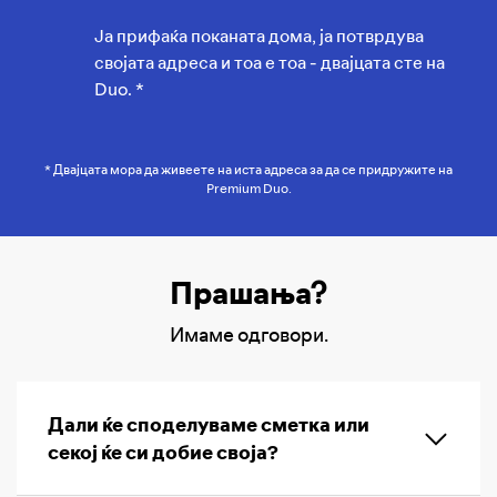
Ја прифаќа поканата дома, ја потврдува
својата адреса и тоа е тоа - двајцата сте на
Duo. *
* Двајцата мора да живеете на иста адреса за да се придружите на
Premium Duo.
Прашања?
Имаме одговори.
Дали ќе споделуваме сметка или
секој ќе си добие своја?