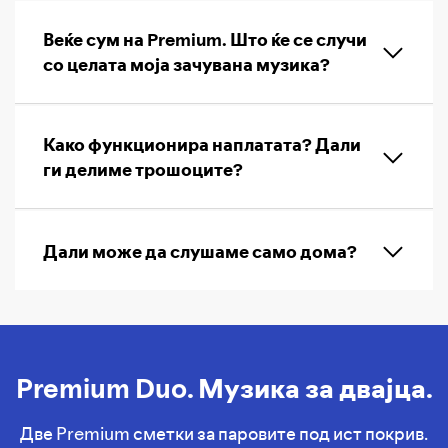
Веќе сум на Premium. Што ќе се случи
со целата моја зачувана музика?
Како функционира наплатата? Дали
ги делиме трошоците?
Дали може да слушаме само дома?
Premium Duo. Музика за двајца.
Две Premium сметки за паровите под ист покрив.