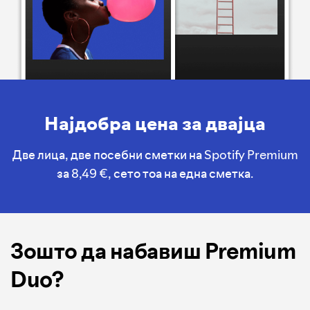
Најдобра цена за двајца
Две лица, две посебни сметки на Spotify Premium
за 8,49 €, сето тоа на една сметка.
Зошто да набавиш Premium
Duo?