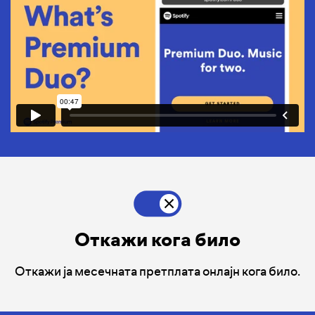
Откажи кога било
Откажи ја месечната претплата онлајн кога било.