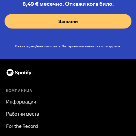
8,49 € месечно. Откажи кога било.
Започни
Важат одредбите и условите.
За парови кои живеат на иста адреса.
КОМПАНИЈА
Информации
Работни места
For the Record