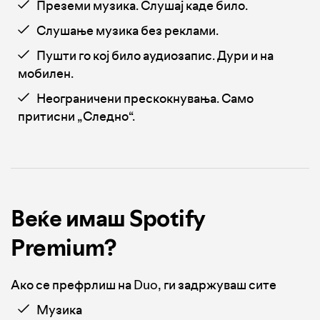
Преземи музика. Слушај каде било.
Слушање музика без реклами.
Пушти го кој било аудиозапис. Дури и на
мобилен.
Неограничени прескокнувања. Само
притисни „Следно“.
Веќе имаш Spotify
Premium?
Ако се префрлиш на Duo, ги задржуваш сите
Музика