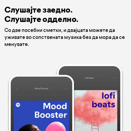
Слушајте заедно.
Слушајте одделно.
Со две посебни сметки, и двајцата можете да
уживате во сопствената музика без да мора да се
менувате.