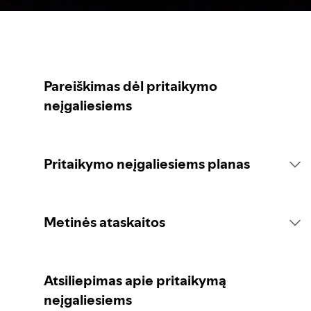
Pareiškimas dėl pritaikymo
neįgaliesiems
Pritaikymo neįgaliesiems planas
Įvadas
Metinės ataskaitos
Įsipareigojimo pareiškimas
2026 m. ataskaita
Atsiliepimas apie pritaikymą
neįgaliesiems
Konsultacijos