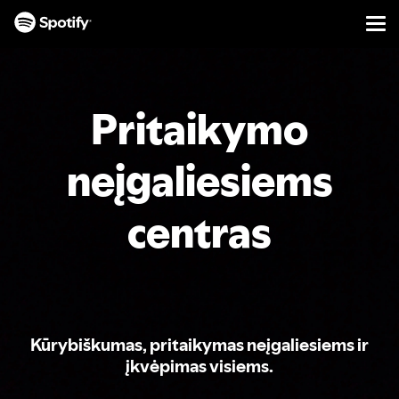
Men
PERŠOKTI
Į
TURINĮ
Pritaikymo
neįgaliesiems
centras
Kūrybiškumas, pritaikymas neįgaliesiems ir
įkvėpimas visiems.