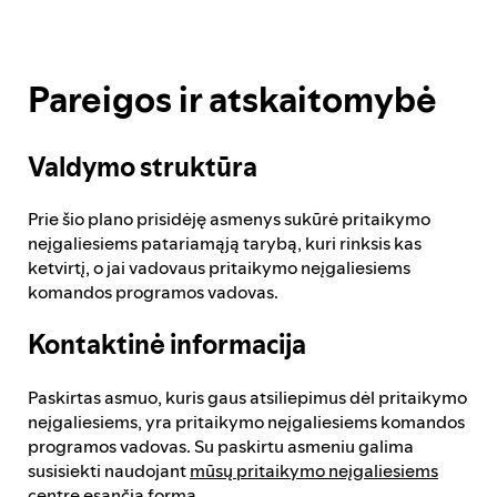
„Spotify“ planas
Pareigos ir atskaitomybė
Atsiliepimų teikimo procesas
Valdymo struktūra
Prie šio plano prisidėję asmenys sukūrė pritaikymo
Ataskaitų apie pažangą teikimas
neįgaliesiems patariamąją tarybą, kuri rinksis kas
ketvirtį, o jai vadovaus pritaikymo neįgaliesiems
komandos programos vadovas.
Pareigos ir atskaitomybė
Kontaktinė informacija
Paskirtas asmuo, kuris gaus atsiliepimus dėl pritaikymo
neįgaliesiems, yra pritaikymo neįgaliesiems komandos
programos vadovas. Su paskirtu asmeniu galima
susisiekti naudojant
mūsų pritaikymo neįgaliesiems
centre esančią formą
.