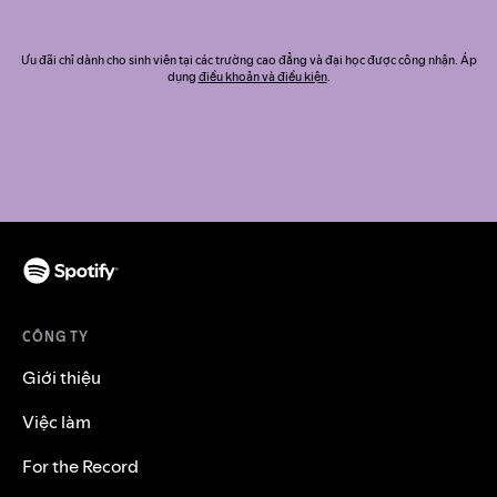
Ưu đãi chỉ dành cho sinh viên tại các trường cao đẳng và đại học được công nhận. Áp
dụng
điều khoản và điều kiện
.
CÔNG TY
Giới thiệu
Việc làm
For the Record