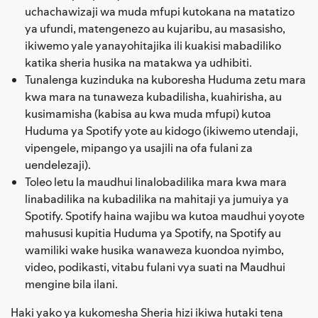
uchachawizaji wa muda mfupi kutokana na matatizo
ya ufundi, matengenezo au kujaribu, au masasisho,
ikiwemo yale yanayohitajika ili kuakisi mabadiliko
katika sheria husika na matakwa ya udhibiti.
Tunalenga kuzinduka na kuboresha Huduma zetu mara
kwa mara na tunaweza kubadilisha, kuahirisha, au
kusimamisha (kabisa au kwa muda mfupi) kutoa
Huduma ya Spotify yote au kidogo (ikiwemo utendaji,
vipengele, mipango ya usajili na ofa fulani za
uendelezaji).
Toleo letu la maudhui linalobadilika mara kwa mara
linabadilika na kubadilika na mahitaji ya jumuiya ya
Spotify. Spotify haina wajibu wa kutoa maudhui yoyote
mahususi kupitia Huduma ya Spotify, na Spotify au
wamiliki wake husika wanaweza kuondoa nyimbo,
video, podikasti, vitabu fulani vya suati na Maudhui
mengine bila ilani.
Haki yako ya kukomesha Sheria hizi ikiwa hutaki tena