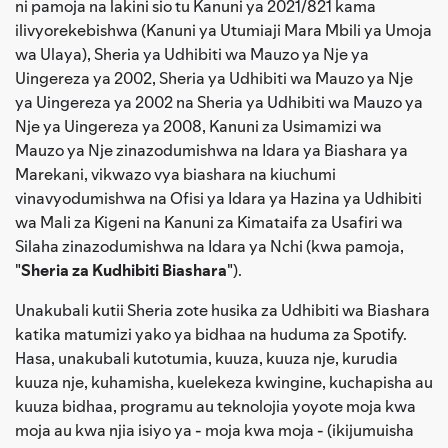
ni pamoja na lakini sio tu Kanuni ya 2021/821 kama
ilivyorekebishwa (Kanuni ya Utumiaji Mara Mbili ya Umoja
wa Ulaya), Sheria ya Udhibiti wa Mauzo ya Nje ya
Uingereza ya 2002, Sheria ya Udhibiti wa Mauzo ya Nje
ya Uingereza ya 2002 na Sheria ya Udhibiti wa Mauzo ya
Nje ya Uingereza ya 2008, Kanuni za Usimamizi wa
Mauzo ya Nje zinazodumishwa na Idara ya Biashara ya
Marekani, vikwazo vya biashara na kiuchumi
vinavyodumishwa na Ofisi ya Idara ya Hazina ya Udhibiti
wa Mali za Kigeni na Kanuni za Kimataifa za Usafiri wa
Silaha zinazodumishwa na Idara ya Nchi (kwa pamoja,
"
Sheria za Kudhibiti Biashara
").
Unakubali kutii Sheria zote husika za Udhibiti wa Biashara
katika matumizi yako ya bidhaa na huduma za Spotify.
Hasa, unakubali kutotumia, kuuza, kuuza nje, kurudia
kuuza nje, kuhamisha, kuelekeza kwingine, kuchapisha au
kuuza bidhaa, programu au teknolojia yoyote moja kwa
moja au kwa njia isiyo ya - moja kwa moja - (ikijumuisha