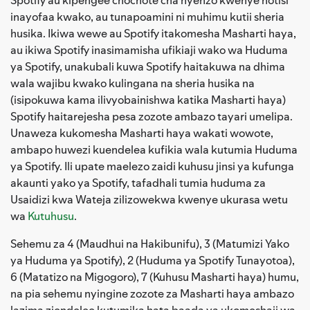
inayofaa kwako, au tunapoamini ni muhimu kutii sheria
husika. Ikiwa wewe au Spotify itakomesha Masharti haya,
au ikiwa Spotify inasimamisha ufikiaji wako wa Huduma
ya Spotify, unakubali kuwa Spotify haitakuwa na dhima
wala wajibu kwako kulingana na sheria husika na
(isipokuwa kama ilivyobainishwa katika Masharti haya)
Spotify haitarejesha pesa zozote ambazo tayari umelipa.
Unaweza kukomesha Masharti haya wakati wowote,
ambapo huwezi kuendelea kufikia wala kutumia Huduma
ya Spotify. Ili upate maelezo zaidi kuhusu jinsi ya kufunga
akaunti yako ya Spotify, tafadhali tumia huduma za
Usaidizi kwa Wateja zilizowekwa kwenye ukurasa wetu
wa
Kutuhusu
.
Sehemu za 4 (Maudhui na Hakibunifu), 3 (Matumizi Yako
ya Huduma ya Spotify), 2 (Huduma ya Spotify Tunayotoa),
6 (Matatizo na Migogoro), 7 (Kuhusu Masharti haya) humu,
na pia sehemu nyingine zozote za Masharti haya ambazo
lazima ziendelee kutumika hata baada ya ukomeshaji wa