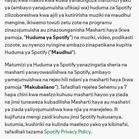
ya (ambayo yanajumuisha ufikiaji wa) huduma za Spotify
zilizoboreshwa kwa ajili ya kutiririsha muziki na maudhui
mengine, ikiwemo tovuti zetu zote na programu
zinazojumuisha au zinazounganisha Masharti haya (kwa
pamoja, "
Huduma ya Spotify
") na muziki, video, podikasti
zozote, au nyenzo nyingine ambazo zinapatikana kupitia
Huduma ya Spotify ("
Maudhui
").
Matumizi ya Huduma ya Spotify yanazingatia sheria na
masharti yanayowasilishwa na Spotify, ambayo
yamejumuishwa na rejeo hili ndani ya masharti haya (kwa
pamoja "
Makubaliano
"). Tafadhali rejelea Sehemu ya 7
hapa chini kwa maelzo kuhusu masharti hayoo ya ziada
na jinsi tunaweza kubadilisha Masharti haya au mashatri
ya ziada yaliyojumuishwa kwa njia ya marejeleo. Ili
kujifunza mengi zaidi kuhusu jinsi Spotify hukusanya,
kutumia, kushiriki na kulinda maelezo yako ya kibinafsi,
tafadhali tazama
Spotify Privacy Policy
.