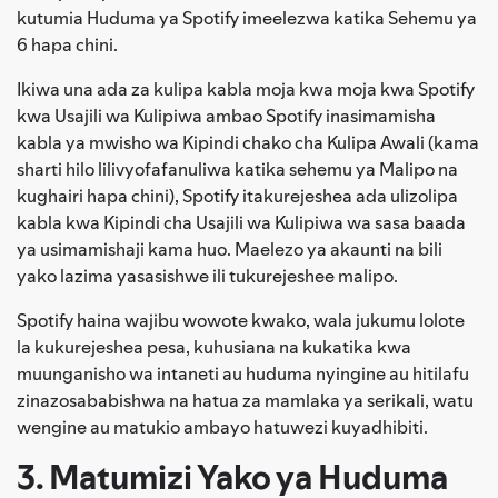
kutumia Huduma ya Spotify imeelezwa katika Sehemu ya
6 hapa chini.
Ikiwa una ada za kulipa kabla moja kwa moja kwa Spotify
kwa Usajili wa Kulipiwa ambao Spotify inasimamisha
kabla ya mwisho wa Kipindi chako cha Kulipa Awali (kama
sharti hilo lilivyofafanuliwa katika sehemu ya Malipo na
kughairi hapa chini), Spotify itakurejeshea ada ulizolipa
kabla kwa Kipindi cha Usajili wa Kulipiwa wa sasa baada
ya usimamishaji kama huo. Maelezo ya akaunti na bili
yako lazima yasasishwe ili tukurejeshee malipo.
Spotify haina wajibu wowote kwako, wala jukumu lolote
la kukurejeshea pesa, kuhusiana na kukatika kwa
muunganisho wa intaneti au huduma nyingine au hitilafu
zinazosababishwa na hatua za mamlaka ya serikali, watu
wengine au matukio ambayo hatuwezi kuyadhibiti.
3. Matumizi Yako ya Huduma