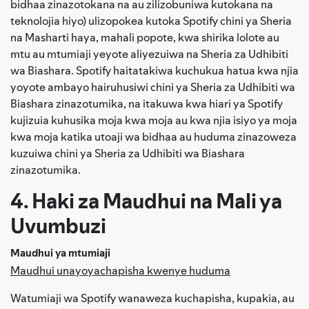
bidhaa zinazotokana na au zilizobuniwa kutokana na
teknolojia hiyo) ulizopokea kutoka Spotify chini ya Sheria
na Masharti haya, mahali popote, kwa shirika lolote au
mtu au mtumiaji yeyote aliyezuiwa na Sheria za Udhibiti
wa Biashara. Spotify haitatakiwa kuchukua hatua kwa njia
yoyote ambayo hairuhusiwi chini ya Sheria za Udhibiti wa
Biashara zinazotumika, na itakuwa kwa hiari ya Spotify
kujizuia kuhusika moja kwa moja au kwa njia isiyo ya moja
kwa moja katika utoaji wa bidhaa au huduma zinazoweza
kuzuiwa chini ya Sheria za Udhibiti wa Biashara
zinazotumika.
4. Haki za Maudhui na Mali ya
Uvumbuzi
Maudhui ya mtumiaji
Maudhui unayoyachapisha kwenye huduma
Watumiaji wa Spotify wanaweza kuchapisha, kupakia, au