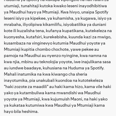
utumiaji, tunahitaji kutoka kwako leseni inayodhibitiwa
ya Maudhui hayo ya Mtumiaji. Kwa hivyo, unaipa Spotify
leseni isiyo ya kipekee, ya kuhamisha, ya kugawa, isiyo ya
mrabaha, iliyolipiwa kikamilifu, isiyobatilika ya duniani
kote ili kuzalisha tena, kufanya kupatikana, kutekeleza na
kuonyesha, kutafsiri, kurekebisha, kuunda kazi za mwigo,
kusambaza na vinginevyo kutumia Maudhui yoyote ya
Mtumiaji kupitia chombo chochote, yawe pekee au
pamoja na Maudhui au nyenzo nyingine, kwa namna na
kwa njia, mbinu au teknolojia yoyote, iwe inajulikana sasa
au iundwe baadaye, kuhusiana na Huduma ya Spotify.
Mahali inatumika na kwa kiwango cha sheria
inayotumika, pia unakubali kuondoa na kutotekeleza
"haki zozote za maadili" au haki kama hizo, kama vile haki
yako ya kutambuliwa kama mwandishi wa Maudhui
yoyote ya Mtumiaji, kwa kujumuish Maoni, na haki yako
ya kukataa kutumiwa kwa Maudhui ya Mtumiaji kama
hayo bila heshima.