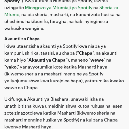
Spotify
"). Kwa kutumia Huduma ya Spotify, lazima
uzingatie
Miongozo ya Mtumiaji ya Spotify
na
Sheria za
Mfumo
, na pia sheria, masharti, na kanuni zote husika na
uheshimu hakibunifu, faragha, na haki nyingine za
wahusika wengine.
Akaunti za Chapa
Ikiwa utaanzisha akaunti ya Spotify kwa niaba ya
kampuni, shirika, taasisi, au chapa ("
Chapa
", na akaunti
kama hiyo "
Akaunti ya Chapa
"), maneno "
wewe
" na
"
yako
," yanavyotumika kote katika Masharti haya
(ikiwemo sheria na masharti mengine ya Spotify
yaliyojumuishwa kwa kurejelea hapa), yatatumika kwako
wewe na Chapa.
Ukifungua Akaunti ya Biashara, unawakilisha na
unathibitisha kuwa umeidhinishwa kutoa ruhusa na leseni
zote zinazotolewa katika Masharti (ikiwemo sheria na
masharti mengine husika ya Spotify) na kuibana Chapa
kwenye Masharti haya.