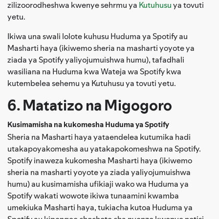
zilizoorodheshwa kwenye sehrmu ya
Kutuhusu
ya tovuti
yetu.
Ikiwa una swali lolote kuhusu Huduma ya Spotify au
Masharti haya (ikiwemo sheria na masharti yoyote ya
ziada ya Spotify yaliyojumuishwa humu), tafadhali
wasiliana na Huduma kwa Wateja wa Spotify kwa
kutembelea sehemu ya Kutuhusu ya tovuti yetu.
6. Matatizo na Migogoro
Kusimamisha na kukomesha Huduma ya Spotify
Sheria na Masharti haya yataendelea kutumika hadi
utakapoyakomesha au yatakapokomeshwa na Spotify.
Spotify inaweza kukomesha Masharti haya (ikiwemo
sheria na masharti yoyote ya ziada yaliyojumuishwa
humu) au kusimamisha ufikiaji wako wa Huduma ya
Spotify wakati wowote ikiwa tunaamini kwamba
umekiuka Masharti haya, tukiacha kutoa Huduma ya
Spotify au kipengee chochote cha nyenzo kwenye notisi