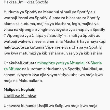
Haki za Umiliki za Spotify
Huduma ya Spotify na Maudhui ni mali ya Spotify au
watoaji leseni wa Spotify. Alama za biashara za Spotify,
alama za huduma, majina ya biashara, logo, majina ya
vikoa na vipengele vingine vyovyote vya chapa ya Spotify
("Vipengee vya Chapa ya Spotify") ni mali ya Spotify au
watoaji wake wa leseni. Sheria na Masharti haya hayakupi
haki zozote za kutumia Vipengele vya Chapa ya Spotify
iwe kwa matumizi ya kibiashara au yasiyo ya kibiashara.
Unakubali kufuata
miongozo yetu ya Mtumiaji
na
Sheria
za Mfumo
na kutotumia Huduma ya Spotify, Maudhui, au
sehemu yoyote kwa njia yoyote isiyokubaliwa moja kwa
moja na Makubaliano.
Malipo na kughairi
Usajili wa Kulipiwa
Unaweza kununua Usajili wa Kulipiwa moja kwa moja