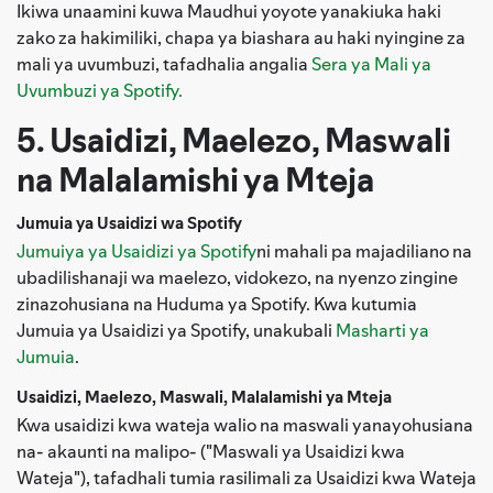
Ikiwa unaamini kuwa Maudhui yoyote yanakiuka haki
zako za hakimiliki, chapa ya biashara au haki nyingine za
mali ya uvumbuzi, tafadhalia angalia
Sera ya Mali ya
Uvumbuzi ya Spotify.
5. Usaidizi, Maelezo, Maswali
na Malalamishi ya Mteja
Jumuia ya Usaidizi wa Spotify
Jumuiya ya Usaidizi ya Spotify
ni mahali pa majadiliano na
ubadilishanaji wa maelezo, vidokezo, na nyenzo zingine
zinazohusiana na Huduma ya Spotify. Kwa kutumia
Jumuia ya Usaidizi ya Spotify, unakubali
Masharti ya
Jumuia
.
Usaidizi, Maelezo, Maswali, Malalamishi ya Mteja
Kwa usaidizi kwa wateja walio na maswali yanayohusiana
na- akaunti na malipo- ("Maswali ya Usaidizi kwa
Wateja"), tafadhali tumia rasilimali za Usaidizi kwa Wateja