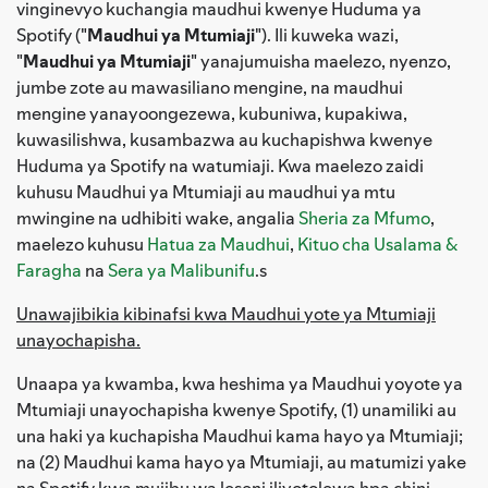
vinginevyo kuchangia maudhui kwenye Huduma ya
Spotify ("
Maudhui ya Mtumiaji
"). Ili kuweka wazi,
"
Maudhui ya Mtumiaji
" yanajumuisha maelezo, nyenzo,
jumbe zote au mawasiliano mengine, na maudhui
mengine yanayoongezewa, kubuniwa, kupakiwa,
kuwasilishwa, kusambazwa au kuchapishwa kwenye
Huduma ya Spotify na watumiaji. Kwa maelezo zaidi
kuhusu Maudhui ya Mtumiaji au maudhui ya mtu
mwingine na udhibiti wake, angalia
Sheria za Mfumo
,
maelezo kuhusu
Hatua za Maudhui
,
Kituo cha Usalama &
Faragha
na
Sera ya Malibunifu
.s
Unawajibikia kibinafsi kwa Maudhui yote ya Mtumiaji
unayochapisha.
Unaapa ya kwamba, kwa heshima ya Maudhui yoyote ya
Mtumiaji unayochapisha kwenye Spotify, (1) unamiliki au
una haki ya kuchapisha Maudhui kama hayo ya Mtumiaji;
na (2) Maudhui kama hayo ya Mtumiaji, au matumizi yake
na Spotify kwa mujibu wa leseni iliyotolewa hpa chini,