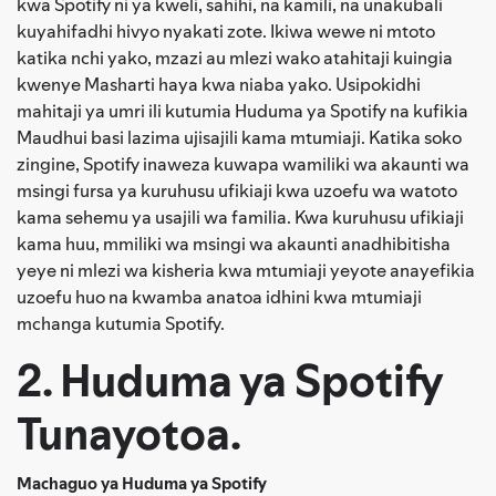
kwa Spotify ni ya kweli, sahihi, na kamili, na unakubali
kuyahifadhi hivyo nyakati zote. Ikiwa wewe ni mtoto
katika nchi yako, mzazi au mlezi wako atahitaji kuingia
kwenye Masharti haya kwa niaba yako. Usipokidhi
mahitaji ya umri ili kutumia Huduma ya Spotify na kufikia
Maudhui basi lazima ujisajili kama mtumiaji. Katika soko
zingine, Spotify inaweza kuwapa wamiliki wa akaunti wa
msingi fursa ya kuruhusu ufikiaji kwa uzoefu wa watoto
kama sehemu ya usajili wa familia. Kwa kuruhusu ufikiaji
kama huu, mmiliki wa msingi wa akaunti anadhibitisha
yeye ni mlezi wa kisheria kwa mtumiaji yeyote anayefikia
uzoefu huo na kwamba anatoa idhini kwa mtumiaji
mchanga kutumia Spotify.
2. Huduma ya Spotify
Tunayotoa.
Machaguo ya Huduma ya Spotify