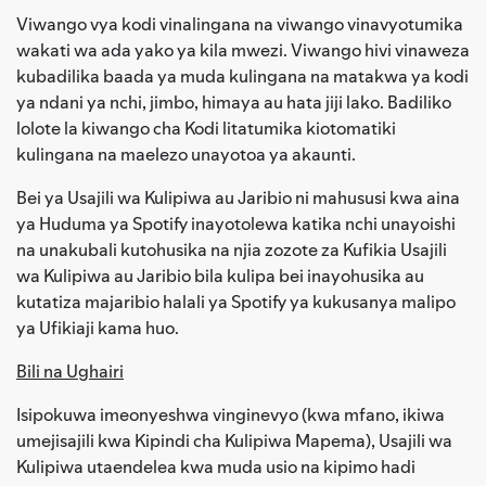
Viwango vya kodi vinalingana na viwango vinavyotumika
wakati wa ada yako ya kila mwezi. Viwango hivi vinaweza
kubadilika baada ya muda kulingana na matakwa ya kodi
ya ndani ya nchi, jimbo, himaya au hata jiji lako. Badiliko
lolote la kiwango cha Kodi litatumika kiotomatiki
kulingana na maelezo unayotoa ya akaunti.
Bei ya Usajili wa Kulipiwa au Jaribio ni mahususi kwa aina
ya Huduma ya Spotify inayotolewa katika nchi unayoishi
na unakubali kutohusika na njia zozote za Kufikia Usajili
wa Kulipiwa au Jaribio bila kulipa bei inayohusika au
kutatiza majaribio halali ya Spotify ya kukusanya malipo
ya Ufikiaji kama huo.
Bili na Ughairi
Isipokuwa imeonyeshwa vinginevyo (kwa mfano, ikiwa
umejisajili kwa Kipindi cha Kulipiwa Mapema), Usajili wa
Kulipiwa utaendelea kwa muda usio na kipimo hadi