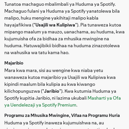
Tunatoa machaguo mbalimbali ya Huduma ya Spotify.
Machaguo fulani ya Huduma ya Spotify yanatolewa bila
malipo, huku mengine yakihitaji malipo kabla
hayajafikiwa ("
Usajili wa Kulipiwa
"). Pia tunaweza kutoa
mipango maalum ya mauzo, uanachama, au huduma, kwa
kujumuisha ofa za bidhaa za mhusika mwingine na
huduma. Hatuwajibikii bidhaa na huduma zinazotolewa
na wahusika wa tatu kama hao.
Majaribio
Mara kwa mara, sisi au wengine kwa niaba yetu
wanaweza kutoa majaribio ya Usajili wa Kulipiwa kwa
kipindi maalum bila kulipia au kwa kiwango
kilichopunguzwa ("
Jaribio
"). Kwa kutumia Huduma ya
Spotify kupitia Jaribio, ni lazima ukubali
Masharti ya Ofa
ya Uendelezaji ya Spotify Premium
.
Programu za Mhusika Mwingine, Vifaa na Programu Huria
Huduma ya Spotify inaweza kujumuishwa na, au