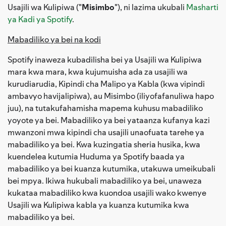
Usajili wa Kulipiwa ("
Misimbo
"), ni lazima ukubali
Masharti
ya Kadi ya Spotify
.
Mabadiliko ya bei na kodi
Spotify inaweza kubadilisha bei ya Usajili wa Kulipiwa
mara kwa mara, kwa kujumuisha ada za usajili wa
kurudiarudia, Kipindi cha Malipo ya Kabla (kwa vipindi
ambavyo havijalipiwa), au Misimbo (iliyofafanuliwa hapo
juu), na tutakufahamisha mapema kuhusu mabadiliko
yoyote ya bei. Mabadiliko ya bei yataanza kufanya kazi
mwanzoni mwa kipindi cha usajili unaofuata tarehe ya
mabadiliko ya bei. Kwa kuzingatia sheria husika, kwa
kuendelea kutumia Huduma ya Spotify baada ya
mabadiliko ya bei kuanza kutumika, utakuwa umeikubali
bei mpya. Ikiwa hukubali mabadiliko ya bei, unaweza
kukataa mabadiliko kwa kuondoa usajili wako kwenye
Usajili wa Kulipiwa kabla ya kuanza kutumika kwa
mabadiliko ya bei.