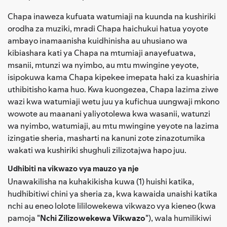
Chapa inaweza kufuata watumiaji na kuunda na kushiriki
orodha za muziki, mradi Chapa haichukui hatua yoyote
ambayo inamaanisha kuidhinisha au uhusiano wa
kibiashara kati ya Chapa na mtumiaji anayefuatwa,
msanii, mtunzi wa nyimbo, au mtu mwingine yeyote,
isipokuwa kama Chapa kipekee imepata haki za kuashiria
uthibitisho kama huo. Kwa kuongezea, Chapa lazima ziwe
wazi kwa watumiaji wetu juu ya kufichua uungwaji mkono
wowote au maanani yaliyotolewa kwa wasanii, watunzi
wa nyimbo, watumiaji, au mtu mwingine yeyote na lazima
izingatie sheria, masharti na kanuni zote zinazotumika
wakati wa kushiriki shughuli zilizotajwa hapo juu.
Udhibiti na vikwazo vya mauzo ya nje
Unawakilisha na kuhakikisha kuwa (1) huishi katika,
hudhibitiwi chini ya sheria za, kwa kawaida unaishi katika
nchi au eneo lolote lililowekewa vikwazo vya kieneo (kwa
pamoja "
Nchi Zilizowekewa Vikwazo
"), wala humilikiwi