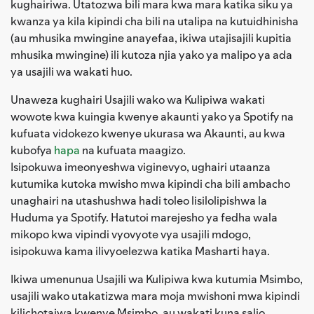
kughairiwa. Utatozwa bili mara kwa mara katika siku ya
kwanza ya kila kipindi cha bili na utalipa na kutuidhinisha
(au mhusika mwingine anayefaa, ikiwa utajisajili kupitia
mhusika mwingine) ili kutoza njia yako ya malipo ya ada
ya usajili wa wakati huo.
Unaweza kughairi Usajili wako wa Kulipiwa wakati
wowote kwa kuingia kwenye akaunti yako ya Spotify na
kufuata vidokezo kwenye ukurasa wa Akaunti, au kwa
kubofya
hapa
na kufuata maagizo.
Isipokuwa imeonyeshwa viginevyo, ughairi utaanza
kutumika kutoka mwisho mwa kipindi cha bili ambacho
unaghairi na utashushwa hadi toleo lisilolipishwa la
Huduma ya Spotify. Hatutoi marejesho ya fedha wala
mikopo kwa vipindi vyovyote vya usajili mdogo,
isipokuwa kama ilivyoelezwa katika Masharti haya.
Ikiwa umenunua Usajili wa Kulipiwa kwa kutumia Msimbo,
usajili wako utakatizwa mara moja mwishoni mwa kipindi
kilichotajwa kwenye Msimbo, au wakati kuna salio