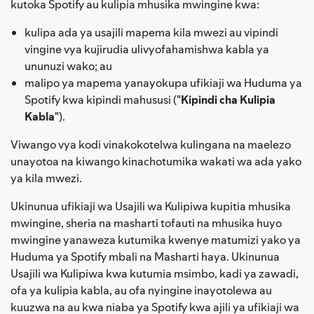
kutoka Spotify au kulipia mhusika mwingine kwa:
kulipa ada ya usajili mapema kila mwezi au vipindi
vingine vya kujirudia ulivyofahamishwa kabla ya
ununuzi wako; au
malipo ya mapema yanayokupa ufikiaji wa Huduma ya
Spotify kwa kipindi mahususi ("
Kipindi cha Kulipia
Kabla
").
Viwango vya kodi vinakokotelwa kulingana na maelezo
unayotoa na kiwango kinachotumika wakati wa ada yako
ya kila mwezi.
Ukinunua ufikiaji wa Usajili wa Kulipiwa kupitia mhusika
mwingine, sheria na masharti tofauti na mhusika huyo
mwingine yanaweza kutumika kwenye matumizi yako ya
Huduma ya Spotify mbali na Masharti haya. Ukinunua
Usajili wa Kulipiwa kwa kutumia msimbo, kadi ya zawadi,
ofa ya kulipia kabla, au ofa nyingine inayotolewa au
kuuzwa na au kwa niaba ya Spotify kwa ajili ya ufikiaji wa