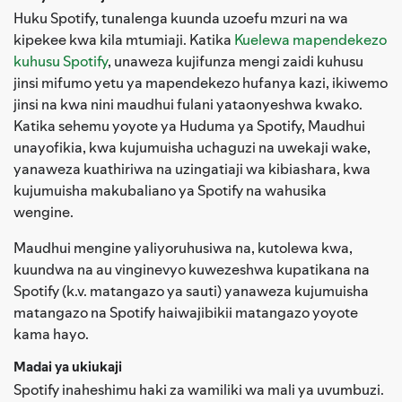
Huku Spotify, tunalenga kuunda uzoefu mzuri na wa
kipekee kwa kila mtumiaji. Katika
Kuelewa mapendekezo
kuhusu Spotify
, unaweza kujifunza mengi zaidi kuhusu
jinsi mifumo yetu ya mapendekezo hufanya kazi, ikiwemo
jinsi na kwa nini maudhui fulani yataonyeshwa kwako.
Katika sehemu yoyote ya Huduma ya Spotify, Maudhui
unayofikia, kwa kujumuisha uchaguzi na uwekaji wake,
yanaweza kuathiriwa na uzingatiaji wa kibiashara, kwa
kujumuisha makubaliano ya Spotify na wahusika
wengine.
Maudhui mengine yaliyoruhusiwa na, kutolewa kwa,
kuundwa na au vinginevyo kuwezeshwa kupatikana na
Spotify (k.v. matangazo ya sauti) yanaweza kujumuisha
matangazo na Spotify haiwajibikii matangazo yoyote
kama hayo.
Madai ya ukiukaji
Spotify inaheshimu haki za wamiliki wa mali ya uvumbuzi.