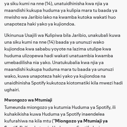
ya siku kumi na nne (14), unatuidhinisha kwa njia ya
maandishi kukupa huduma ya kulipia mara tu baada ya
mwisho wa Jaribio lako na kwamba kutoka wakati huo
unapoteza haki yako ya kujiondoa.
Ukinunua Usajili wa Kulipiwa bila Jaribio, unakubali kuwa
una siku kumi na nne (14) baada ya ununuzi wako
kujiondoa kwa sababu yoyote na lazima utulipe kwa
huduma ulizopewa hadi wakati unatuambia kwamba
umebadilisha nia yako. Unatukubalia kwa njia ya
maandishi kukupa huduma mara tu baada ya ununuzi
wako, kuwa unapoteza haki yako ya kujiondoa na
unaidhinisha Spotify kukutoza kiotomatiki kila mwezi hadi
ughairi.
Mwongozo wa Mtumiaji
Tumeunda miongozo ya kutumia Huduma ya Spotify, ili
kuhakikisha kuwa Huduma ya Spotify inaendelea
kufurahiwa na kila mtu ("
Miongozo ya Mtumiaji ya