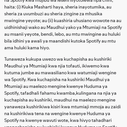
haita: (i) Kiuka Masharti haya, sheria inayotumika, au
sheria za uvumbuzi au sheria zingine za mhusika
mwingine yeyote; au (ii) kuashiria uhusiano wowote na au
uidhinishaji wako au Maudhui yako ya Mtumiaji na Spotify
au msanii yeyote, bendi, lebo, au mtu mwingine au huluki
bila idhini ya awali ya maandishi kutoka Spotify au mtu
ama huluki kama hiyo.
Tunaweza kukupa uwezo wa kuchapisha au kushiriki
Maudhui ya Mtumiaji kwa njia tofauti, ikiwemo kwa
kutuma jumbe au mawasiliano kwa watumiaji wengine
wa Spotify. Kwa kuchapisha na kushiriki Maudhui ya
Mtumiaji au maelezo mengine kwenye Huduma ya
Spotify, tafadhali fahamu kwamba,kulingana na njia ya
kuchapisha au kushiriki, maudhui na maelezo mengine
yanaweza kushirikiwa kisiri kwa mtumiaji mmoja au zaidi
na kushirikiwa tena na wengine kwenye Huduma ya
Spotify na kwenye wavuti wote, kwa hivyo tahadhari
unapochapisha au kushiriki kwenye Huduma ya Spotify,