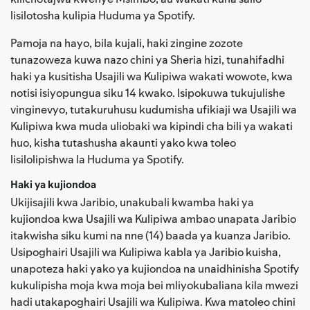
lisilotosha kulipia Huduma ya Spotify.
Pamoja na hayo, bila kujali, haki zingine zozote
tunazoweza kuwa nazo chini ya Sheria hizi, tunahifadhi
haki ya kusitisha Usajili wa Kulipiwa wakati wowote, kwa
notisi isiyopungua siku 14 kwako. Isipokuwa tukujulishe
vinginevyo, tutakuruhusu kudumisha ufikiaji wa Usajili wa
Kulipiwa kwa muda uliobaki wa kipindi cha bili ya wakati
huo, kisha tutashusha akaunti yako kwa toleo
lisilolipishwa la Huduma ya Spotify.
Haki ya kujiondoa
Ukijisajili kwa Jaribio, unakubali kwamba haki ya
kujiondoa kwa Usajili wa Kulipiwa ambao unapata Jaribio
itakwisha siku kumi na nne (14) baada ya kuanza Jaribio.
Usipoghairi Usajili wa Kulipiwa kabla ya Jaribio kuisha,
unapoteza haki yako ya kujiondoa na unaidhinisha Spotify
kukulipisha moja kwa moja bei mliyokubaliana kila mwezi
hadi utakapoghairi Usajili wa Kulipiwa. Kwa matoleo chini