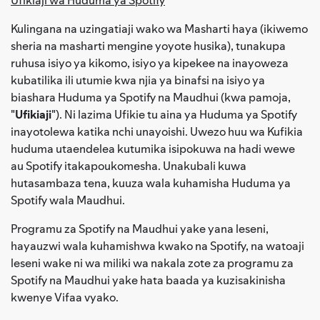
Kulingana na uzingatiaji wako wa Masharti haya (ikiwemo
sheria na masharti mengine yoyote husika), tunakupa
ruhusa isiyo ya kikomo, isiyo ya kipekee na inayoweza
kubatilika ili utumie kwa njia ya binafsi na isiyo ya
biashara Huduma ya Spotify na Maudhui (kwa pamoja,
"
Ufikiaji
"). Ni lazima Ufikie tu aina ya Huduma ya Spotify
inayotolewa katika nchi unayoishi. Uwezo huu wa Kufikia
huduma utaendelea kutumika isipokuwa na hadi wewe
au Spotify itakapoukomesha. Unakubali kuwa
hutasambaza tena, kuuza wala kuhamisha Huduma ya
Spotify wala Maudhui.
Programu za Spotify na Maudhui yake yana leseni,
hayauzwi wala kuhamishwa kwako na Spotify, na watoaji
leseni wake ni wa miliki wa nakala zote za programu za
Spotify na Maudhui yake hata baada ya kuzisakinisha
kwenye Vifaa vyako.