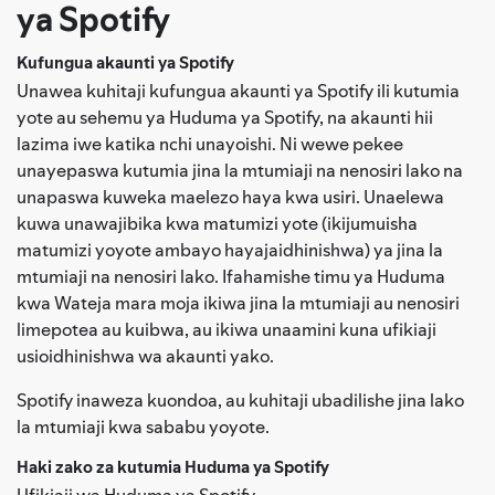
ya Spotify
Kufungua akaunti ya Spotify
Unawea kuhitaji kufungua akaunti ya Spotify ili kutumia
yote au sehemu ya Huduma ya Spotify, na akaunti hii
lazima iwe katika nchi unayoishi. Ni wewe pekee
unayepaswa kutumia jina la mtumiaji na nenosiri lako na
unapaswa kuweka maelezo haya kwa usiri. Unaelewa
kuwa unawajibika kwa matumizi yote (ikijumuisha
matumizi yoyote ambayo hayajaidhinishwa) ya jina la
mtumiaji na nenosiri lako. Ifahamishe timu ya Huduma
kwa Wateja mara moja ikiwa jina la mtumiaji au nenosiri
limepotea au kuibwa, au ikiwa unaamini kuna ufikiaji
usioidhinishwa wa akaunti yako.
Spotify inaweza kuondoa, au kuhitaji ubadilishe jina lako
la mtumiaji kwa sababu yoyote.
Haki zako za kutumia Huduma ya Spotify
Ufikiaji wa Huduma ya Spotify