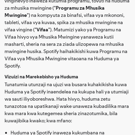
vinginevyo inaweza kutumia programu, tovuti na huduma
za mhusika mwingine ("
Programu za Mhusika
Mwingine
") na kompyuta za binafsi, vifaa vya mkononi,
tableti, vifaa vya kuvaa, spika za mhusika mwingine na
vifaa vingine ("
Vifaa
"). Matumizi yako ya Programu na
Vifaa hivyo vya Mhusika Mwingine yanaweza kutii
masharti, sheria na sera za ziada ulizopewa na mhusika
mwingine husika. Spotify haihakikishi kuwa Programu na
Vifaa vya Mhusika Mwingine vitaoana na Huduma ya
Spotify.
Vizuizi na Marekebisho ya Huduma
Tunatumia utunzaji na ujuzi wa busara kuhakikisha kuwa
Huduma ya Spotify inaendelea na kukupa hali ya utumiaji
wa sauti iliyoboreshwa. Hata hivyo, huduma zetu
tunazotoa na upatikanaji wake unaweza kubadilika mara
kwa mara kwa kutegemea sheria zinazotumika, bila
kuwajibika kwako; kwa mfano:
Huduma ya Spotify inaweza kukumbana na