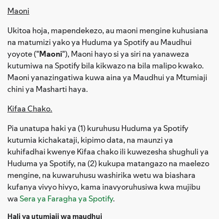
Maoni
Ukitoa hoja, mapendekezo, au maoni mengine kuhusiana
na matumizi yako ya Huduma ya Spotify au Maudhui
yoyote ("
Maoni
"), Maoni hayo si ya siri na yanaweza
kutumiwa na Spotify bila kikwazo na bila malipo kwako.
Maoni yanazingatiwa kuwa aina ya Maudhui ya Mtumiaji
chini ya Masharti haya.
Kifaa Chako.
Pia unatupa haki ya (1) kuruhusu Huduma ya Spotify
kutumia kichakataji, kipimo data, na maunzi ya
kuhifadhai kwenye Kifaa chako ili kuwezesha shughuli ya
Huduma ya Spotify, na (2) kukupa matangazo na maelezo
mengine, na kuwaruhusu washirika wetu wa biashara
kufanya vivyo hivyo, kama inavyoruhusiwa kwa mujibu
wa
Sera ya Faragha ya Spotify
.
Hali ya utumiaji wa maudhui