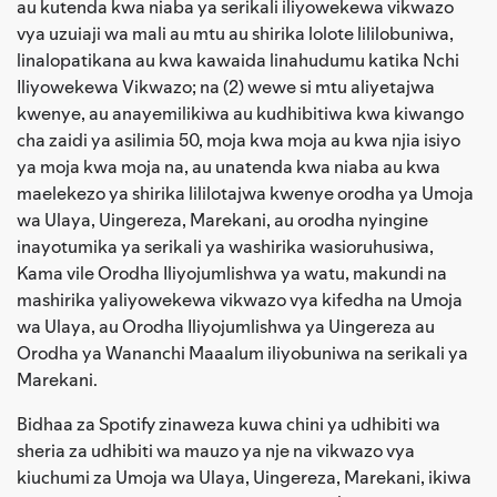
au kutenda kwa niaba ya serikali iliyowekewa vikwazo
vya uzuiaji wa mali au mtu au shirika lolote lililobuniwa,
linalopatikana au kwa kawaida linahudumu katika Nchi
Iliyowekewa Vikwazo; na (2) wewe si mtu aliyetajwa
kwenye, au anayemilikiwa au kudhibitiwa kwa kiwango
cha zaidi ya asilimia 50, moja kwa moja au kwa njia isiyo
ya moja kwa moja na, au unatenda kwa niaba au kwa
maelekezo ya shirika lililotajwa kwenye orodha ya Umoja
wa Ulaya, Uingereza, Marekani, au orodha nyingine
inayotumika ya serikali ya washirika wasioruhusiwa,
Kama vile Orodha Iliyojumlishwa ya watu, makundi na
mashirika yaliyowekewa vikwazo vya kifedha na Umoja
wa Ulaya, au Orodha Iliyojumlishwa ya Uingereza au
Orodha ya Wananchi Maaalum iliyobuniwa na serikali ya
Marekani.
Bidhaa za Spotify zinaweza kuwa chini ya udhibiti wa
sheria za udhibiti wa mauzo ya nje na vikwazo vya
kiuchumi za Umoja wa Ulaya, Uingereza, Marekani, ikiwa