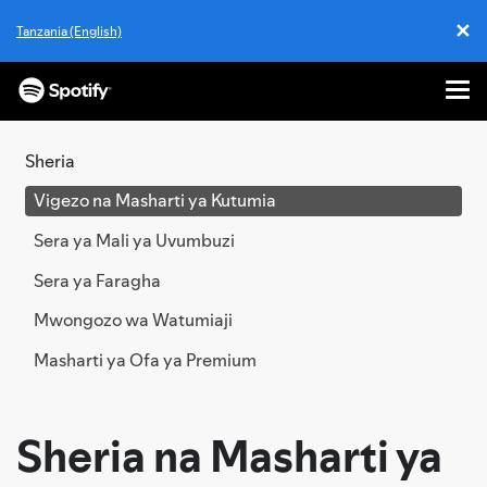
✕
Tanzania (English)
Cl
Me
NENDA
KWENYE
Sheria
MAUDHUI
Vigezo na Masharti ya Kutumia
Sera ya Mali ya Uvumbuzi
Sera ya Faragha
Mwongozo wa Watumiaji
Masharti ya Ofa ya Premium
Sheria na Masharti ya