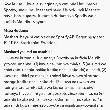
Kwa kujisajili kwa, au vinginevyo kutumia Huduma ya
Spotify, unakubali Masharti haya. Usipokubali Masharti
haya, basi hupaswi kutumia Huduma ya Spotify wala
kufikia Maudhui yoyote.
Mtoa Huduma
Masharti haya ni kati yako na Spotify AB, Regeringsgatan
19, 111 53, Stockholm, Sweden.
Masharti ya umri na ustahiki
Ili uweze kutumia Huduma ya Spotify na kufikia Maudhui
yoyote, unahitaji (1) kuwa na umri wa miaka 13 (au umri wa
chini zaidi unaokubalika katika nchi unakoishi) au zaidi, (2)
kuwa na idhini ya mzazi au mlezi ikiwa wewe ni mtoto
mdogo katika nchi unakoishi; (3) kuwa na uwezo wa
kuingia katika mkataba wa kisheria nasi na huzuiwi
kufanya hivyo chini ya sheria zozote zinazotumika, na (4)
unaishi katika nchi ambako Huduma hii inapatikana. Pia
unaahidi kuwa maelezo yoyote ya usajili unayowasilisha