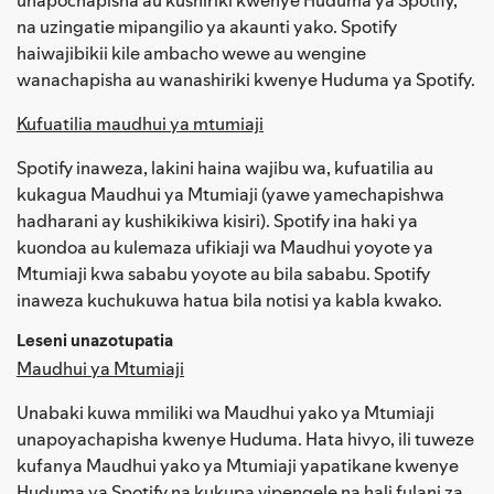
na uzingatie mipangilio ya akaunti yako. Spotify
haiwajibikii kile ambacho wewe au wengine
wanachapisha au wanashiriki kwenye Huduma ya Spotify.
Kufuatilia maudhui ya mtumiaji
Spotify inaweza, lakini haina wajibu wa, kufuatilia au
kukagua Maudhui ya Mtumiaji (yawe yamechapishwa
hadharani ay kushikikiwa kisiri). Spotify ina haki ya
kuondoa au kulemaza ufikiaji wa Maudhui yoyote ya
Mtumiaji kwa sababu yoyote au bila sababu. Spotify
inaweza kuchukuwa hatua bila notisi ya kabla kwako.
Leseni unazotupatia
Maudhui ya Mtumiaji
Unabaki kuwa mmiliki wa Maudhui yako ya Mtumiaji
unapoyachapisha kwenye Huduma. Hata hivyo, ili tuweze
kufanya Maudhui yako ya Mtumiaji yapatikane kwenye
Huduma ya Spotify na kukupa vipengele na hali fulani za