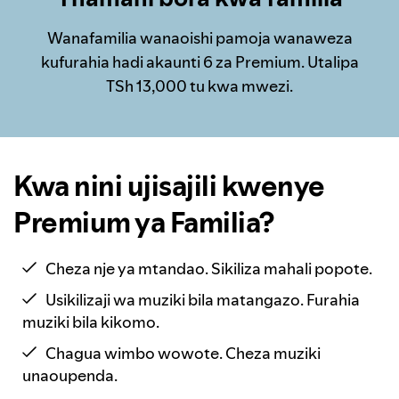
Wanafamilia wanaoishi pamoja wanaweza
kufurahia hadi akaunti 6 za Premium. Utalipa
TSh 13,000 tu kwa mwezi.
Kwa nini ujisajili kwenye
Premium ya Familia?
Cheza nje ya mtandao. Sikiliza mahali popote.
Usikilizaji wa muziki bila matangazo. Furahia
muziki bila kikomo.
Chagua wimbo wowote. Cheza muziki
unaoupenda.