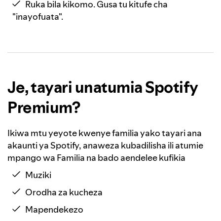
Ruka bila kikomo. Gusa tu kitufe cha
"inayofuata".
Je, tayari unatumia Spotify
Premium?
Ikiwa mtu yeyote kwenye familia yako tayari ana
akaunti ya Spotify, anaweza kubadilisha ili atumie
mpango wa Familia na bado aendelee kufikia
Muziki
Orodha za kucheza
Mapendekezo