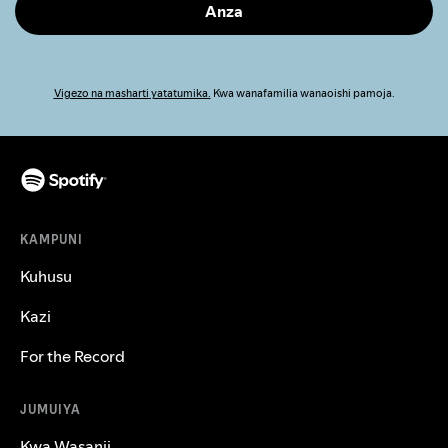
Anza
Vigezo na masharti yatatumika.
Kwa wanafamilia wanaoishi pamoja.
KAMPUNI
Kuhusu
Kazi
For the Record
JUMUIYA
Kwa Wasanii