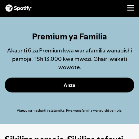
Men
NENDA
KWENYE
MAUDHUI
Premium ya Familia
Akaunti 6 za Premium kwa wanafamilia wanaoishi
pamoja. TSh 13,000 kwa mwezi. Ghairi wakati
wowote.
Anza
Vigezo na masharti yatatumika.
Kwa wanafamilia wanaoishi pamoja.