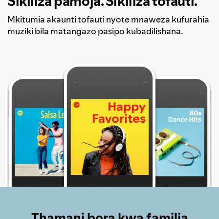
Sikiliza pamoja. Sikiliza tofauti.
Mkitumia akaunti tofauti nyote mnaweza kufurahia
muziki bila matangazo pasipo kubadilishana.
Thamani bora kwa familia