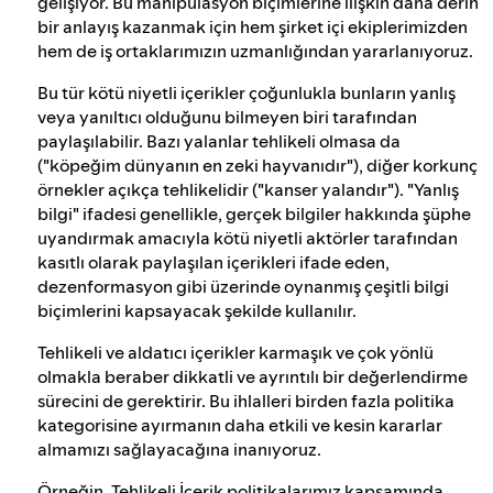
gelişiyor. Bu manipülasyon biçimlerine ilişkin daha derin
bir anlayış kazanmak için hem şirket içi ekiplerimizden
hem de iş ortaklarımızın uzmanlığından yararlanıyoruz.
Bu tür kötü niyetli içerikler çoğunlukla bunların yanlış
veya yanıltıcı olduğunu bilmeyen biri tarafından
paylaşılabilir. Bazı yalanlar tehlikeli olmasa da
("köpeğim dünyanın en zeki hayvanıdır"), diğer korkunç
örnekler açıkça tehlikelidir ("kanser yalandır"). "Yanlış
bilgi" ifadesi genellikle, gerçek bilgiler hakkında şüphe
uyandırmak amacıyla kötü niyetli aktörler tarafından
kasıtlı olarak paylaşılan içerikleri ifade eden,
dezenformasyon gibi üzerinde oynanmış çeşitli bilgi
biçimlerini kapsayacak şekilde kullanılır.
Tehlikeli ve aldatıcı içerikler karmaşık ve çok yönlü
olmakla beraber dikkatli ve ayrıntılı bir değerlendirme
sürecini de gerektirir. Bu ihlalleri birden fazla politika
kategorisine ayırmanın daha etkili ve kesin kararlar
almamızı sağlayacağına inanıyoruz.
Örneğin,
Tehlikeli İçerik politikalarımız
kapsamında