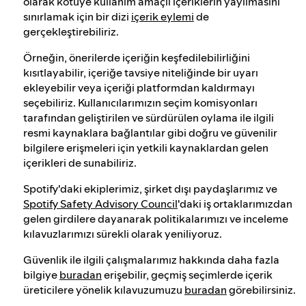
olarak kötüye kullanım amaçlı içeriklerin yayılmasını
sınırlamak için bir dizi
içerik eylemi
de
gerçekleştirebiliriz.
Örneğin, önerilerde içeriğin keşfedilebilirliğini
kısıtlayabilir, içeriğe tavsiye niteliğinde bir uyarı
ekleyebilir veya içeriği platformdan kaldırmayı
seçebiliriz. Kullanıcılarımızın seçim komisyonları
tarafından geliştirilen ve sürdürülen oylama ile ilgili
resmi kaynaklara bağlantılar gibi doğru ve güvenilir
bilgilere erişmeleri için yetkili kaynaklardan gelen
içerikleri de sunabiliriz.
Spotify'daki ekiplerimiz, şirket dışı paydaşlarımız ve
Spotify Safety Advisory Council
'daki iş ortaklarımızdan
gelen girdilere dayanarak politikalarımızı ve inceleme
kılavuzlarımızı sürekli olarak yeniliyoruz.
Güvenlik ile ilgili çalışmalarımız hakkında daha fazla
bilgiye
buradan
erişebilir, geçmiş seçimlerde içerik
üreticilere yönelik kılavuzumuzu
buradan
görebilirsiniz.