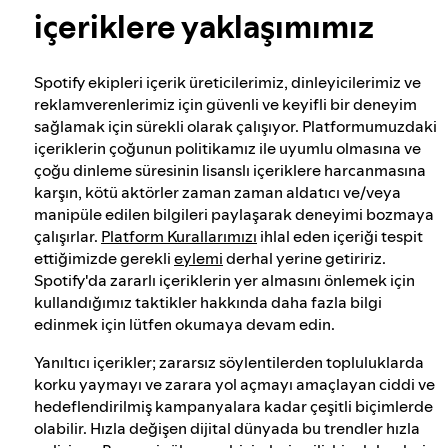
içeriklere yaklaşımımız
Tehlikeli ve yanıltıcı içeriklere yaklaşımımız
Spotify ekipleri içerik üreticilerimiz, dinleyicilerimiz ve
reklamverenlerimiz için güvenli ve keyifli bir deneyim
Şiddet yanlısı aşırılığa yaklaşımımız
sağlamak için sürekli olarak çalışıyor. Platformumuzdaki
içeriklerin çoğunun politikamız ile uyumlu olmasına ve
çoğu dinleme süresinin lisanslı içeriklere harcanmasına
Önerileri anlama
karşın, kötü aktörler zaman zaman aldatıcı ve/veya
manipüle edilen bilgileri paylaşarak deneyimi bozmaya
çalışırlar.
Platform Kurallarımızı
ihlal eden içeriği tespit
ettiğimizde gerekli
eylemi
derhal yerine getiririz.
Spotify'da zararlı içeriklerin yer almasını önlemek için
kullandığımız taktikler hakkında daha fazla bilgi
edinmek için lütfen okumaya devam edin.
Yanıltıcı içerikler; zararsız söylentilerden topluluklarda
korku yaymayı ve zarara yol açmayı amaçlayan ciddi ve
hedeflendirilmiş kampanyalara kadar çeşitli biçimlerde
olabilir. Hızla değişen dijital dünyada bu trendler hızla