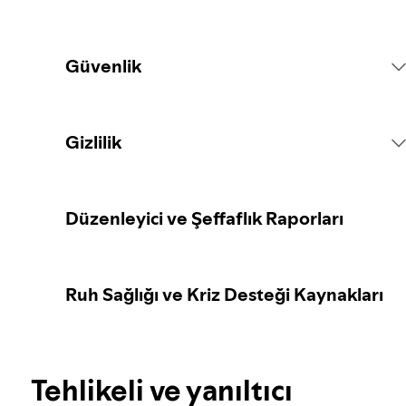
Güvenlik
Platform Kuralları
Gizlilik
İçerikle İlgili Eylemler
Kişisel verilerinizin toplanması
Düzenleyici ve Şeffaflık Raporları
İçerik bildirme
Kişisel verilerinizin korunması
Ruh Sağlığı ve Kriz Desteği Kaynakları
Ebeveynler veya veliler için rehberlik
Gizlilik denetimleriniz
Spotify'da Adil Seçim dönemi
Tehlikeli ve yanıltıcı
Gizlilik hakkında bilgi edin