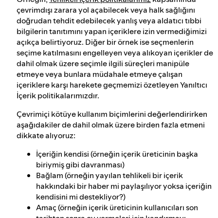
çevrimdışı zarara yol açabilecek veya halk sağlığını
doğrudan tehdit edebilecek yanlış veya aldatıcı tıbbi
bilgilerin tanıtımını yapan içeriklere izin vermediğimizi
açıkça belirtiyoruz. Diğer bir örnek ise seçmenlerin
seçime katılmasını engelleyen veya alıkoyan içerikler de
dahil olmak üzere seçimle ilgili süreçleri manipüle
etmeye veya bunlara müdahale etmeye çalışan
içeriklere karşı harekete geçmemizi özetleyen Yanıltıcı
İçerik politikalarımızdır.
Çevrimiçi kötüye kullanım biçimlerini değerlendirirken
aşağıdakiler de dahil olmak üzere birden fazla etmeni
dikkate alıyoruz:
İçeriğin kendisi (örneğin içerik üreticinin başka
biriymiş gibi davranması)
Bağlam (örneğin yayılan tehlikeli bir içerik
hakkındaki bir haber mi paylaşılıyor yoksa içeriğin
kendisini mi destekliyor?)
Amaç (örneğin içerik üreticinin kullanıcıları son
tarihten sonra oy vermeleri için kandırmayı