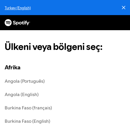
İ
Turkey (English)
ç
e
r
i
ğ
e
Ülkeni veya bölgeni seç
:
a
t
l
a
Afrika
Angola (Português)
Angola (English)
Burkina Faso (français)
Burkina Faso (English)