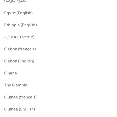
مصر (العربية)
Egypt (English)
Ethiopia (English)
ኢትዮጵያ (አማርኛ)
Gabon (français)
Gabon (English)
Ghana
The Gambia
Guinée (français)
Guinea (English)