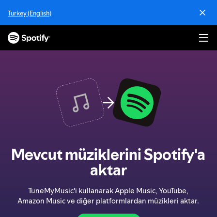
İ
Turkey (English)
ç
e
r
i
ğ
e
a
t
l
a
Mevcut müziklerini Spotify'a
aktar
TuneMyMusic'i kullanarak Apple Music, YouTube,
Amazon Music ve diğer platformlardan müzikleri aktar.