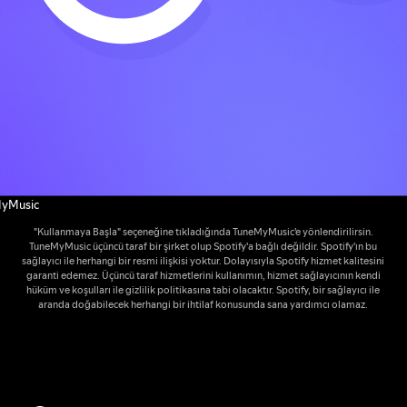
yMusic
"Kullanmaya Başla" seçeneğine tıkladığında TuneMyMusic'e yönlendirilirsin.
TuneMyMusic üçüncü taraf bir şirket olup Spotify'a bağlı değildir. Spotify'ın bu
sağlayıcı ile herhangi bir resmi ilişkisi yoktur. Dolayısıyla Spotify hizmet kalitesini
garanti edemez. Üçüncü taraf hizmetlerini kullanımın, hizmet sağlayıcının kendi
hüküm ve koşulları ile gizlilik politikasına tabi olacaktır. Spotify, bir sağlayıcı ile
aranda doğabilecek herhangi bir ihtilaf konusunda sana yardımcı olamaz.