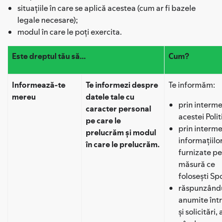
situațiile în care se aplică acestea (cum ar fi bazele
legale necesare);
modul în care le poți exercita.
Este dreptul tău să...
Cum?
Informează-te
Te informezi despre
Te informăm:
mereu
datele tale cu
prin interme
caracter personal
acestei Politi
pe care le
prin interme
prelucrăm și modul
informațiilo
în care le prelucrăm.
furnizate pe
măsură ce
folosești Spo
răspunzându
anumite înt
și solicitări,