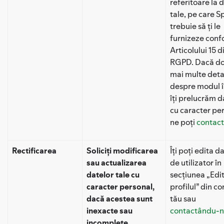
referitoare la 
tale, pe care S
trebuie să ți le
furnizeze con
Articolului 15 d
RGPD. Dacă do
mai multe detal
despre modul î
îți prelucrăm d
cu caracter per
ne poți
contac
Rectificarea
Soliciți modificarea
Îți poți edita d
sau actualizarea
de utilizator în
datelor tale cu
secțiunea „Edi
caracter personal,
profilul” din co
dacă acestea sunt
tău sau
inexacte sau
contactându-
incomplete.