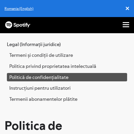
✕
Romania (English)
Cl
Me
TRECI
LA
Legal (Informații juridice)
CONȚINUT
Termeni și condiții de utilizare
Politica privind proprietatea intelectuală
Politică de confidențialitate
Instrucțiuni pentru utilizatori
Termenii abonamentelor plătite
Politica de