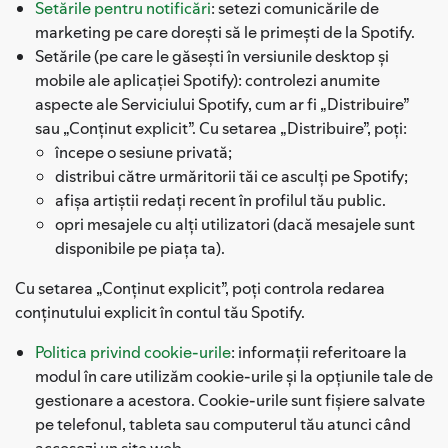
Setările pentru notificări
: setezi comunicările de
marketing pe care dorești să le primești de la Spotify.
Setările (pe care le găsești în versiunile desktop și
mobile ale aplicației Spotify): controlezi anumite
aspecte ale Serviciului Spotify, cum ar fi „Distribuire”
sau „Conținut explicit”. Cu setarea „Distribuire”, poți:
începe o sesiune privată;
distribui către urmăritorii tăi ce asculți pe Spotify;
afișa artiștii redați recent în profilul tău public.
opri mesajele cu alți utilizatori (dacă mesajele sunt
disponibile pe piața ta).
Cu setarea „Conținut explicit”, poți controla redarea
conținutului explicit în contul tău Spotify.
Politica privind cookie-urile
: informații referitoare la
modul în care utilizăm cookie-urile și la opțiunile tale de
gestionare a acestora. Cookie-urile sunt fișiere salvate
pe telefonul, tableta sau computerul tău atunci când
accesezi un site web.