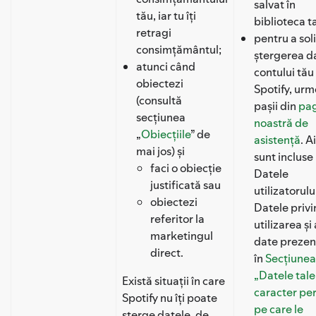
salvat în
tău, iar tu îți
biblioteca t
retragi
pentru a soli
consimțământul;
ștergerea d
atunci când
contului tău
obiectezi
Spotify, ur
(consultă
pașii din
pa
secțiunea
noastră de
„
Obiecțiile
” de
asistență
. A
mai jos) și
sunt incluse
faci o obiecție
Datele
justificată sau
utilizatorulu
obiectezi
Datele priv
referitor la
utilizarea și 
marketingul
date prezen
direct.
în
Secțiunea
„Datele tale
Există situații în care
caracter pe
Spotify nu îți poate
pe care le
șterge datele, de