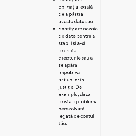
obligația legală
de a păstra
aceste date sau
Spotify are nevoie
de date pentru a
stabili și a-și
exercita
drepturile sau a
se apăra
împotriva
acțiunilor în
justiție. De
exemplu, dacă
există o problemă
nerezolvată
legată de contul
tău.