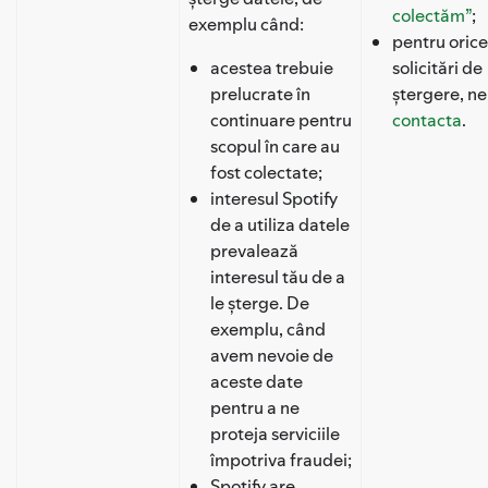
colectăm”
;
exemplu când:
pentru orice
acestea trebuie
solicitări de
prelucrate în
ștergere, ne
continuare pentru
contacta
.
scopul în care au
fost colectate;
interesul Spotify
de a utiliza datele
prevalează
interesul tău de a
le șterge. De
exemplu, când
avem nevoie de
aceste date
pentru a ne
proteja serviciile
împotriva fraudei;
Spotify are