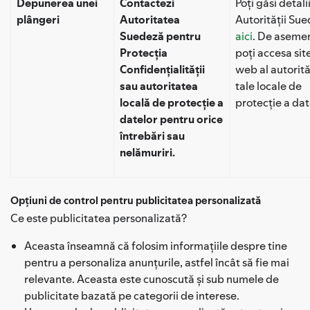
Depunerea unei
Contactezi
Poți găsi detali
plângeri
Autoritatea
Autorității Su
Suedeză pentru
aici
. De aseme
Protecția
poți accesa sit
Confidențialității
web al autorită
sau autoritatea
tale locale de
locală de protecție a
protecție a dat
datelor pentru orice
întrebări sau
nelămuriri.
Opțiuni de control pentru publicitatea personalizată
Ce este publicitatea personalizată?
Aceasta înseamnă că folosim informațiile despre tine
pentru a personaliza anunțurile, astfel încât să fie mai
relevante. Aceasta este cunoscută și sub numele de
publicitate bazată pe categorii de interese.