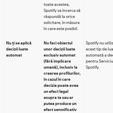
toate acestea,
Spotify va încerca să
răspundă la orice
solicitare, în măsura
în care este posibil.
Nu ți se aplică
Nu faci obiectul
Spotify nu util
decizii luate
unor decizii luate
acest tip de lu
automat
exclusiv automat
automată a dec
(fără implicare
pentru Serviciu
umană), inclusiv la
Spotify.
crearea profilurilor,
în cazul în care
decizia poate avea
un efect legal
asupra ta sau ar
putea produce un
efect semnificativ