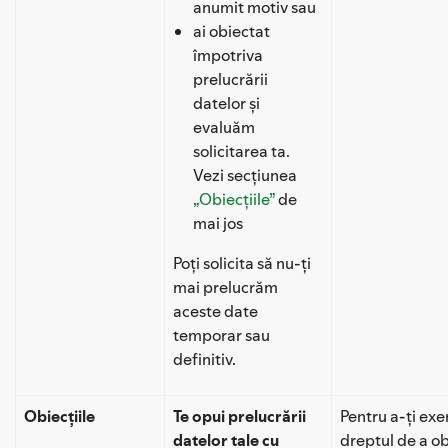
anumit motiv sau
ai obiectat
împotriva
prelucrării
datelor și
evaluăm
solicitarea ta.
Vezi secțiunea
„Obiecțiile”
de
mai jos
Poți solicita să nu-ți
mai prelucrăm
aceste date
temporar sau
definitiv.
Obiecțiile
Te opui prelucrării
Pentru a-ți exe
datelor tale cu
dreptul de a ob