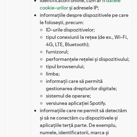
identificatorii online, cum ar fi
datele
cookie-urilor
și adresele IP;
informațiile despre dispozitivele pe care
le folosești, precum:
ID-urile dispozitivelor;
tipul conexiunii la rețea (de ex., Wi-Fi,
4G, LTE, Bluetooth);
furnizorul;
performanțele rețelei și dispozitivului;
tipul browserului;
limba;
informații care să permită
gestionarea drepturilor digitale;
sistemul de operare;
versiunea aplicației Spotify.
informațiile care ne permit să detectăm
și să ne conectăm cu dispozitivele și
aplicațiile terță parte. De exemplu,
numele, identificatorii, marca și