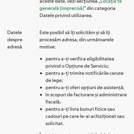
aceste date, vezi secțiunea „
Locația ta
generală (imprecisă)
" din categoria
Datele privind utilizarea.
Datele
Este posibil să îți solicităm și să îți
despre
procesăm adresa, din următoarele
adresă
motive:
pentru a-ți verifica eligibilitatea
privind o Opțiune de Serviciu;
pentru a-ți trimite notificările cerute
de lege;
pentru a-ți oferi opțiuni de asistență;
în scopuri de facturare și administrare
fiscală;
pentru a-ți livra bunuri fizice sau
cadouri pe care le-ai achiziționat sau
solicitat.