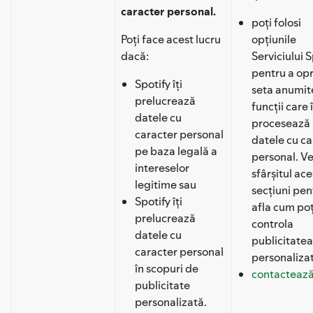
caracter personal.
poți folosi
Poți face acest lucru
opțiunile
dacă:
Serviciului S
pentru a opr
Spotify îți
seta anumit
prelucrează
funcții care î
datele cu
procesează
caracter personal
datele cu ca
pe baza legală a
personal. Ve
intereselor
sfârșitul ace
legitime sau
secțiuni pen
Spotify îți
afla cum poț
prelucrează
controla
datele cu
publicitatea
caracter personal
personaliza
în scopuri de
contactează
publicitate
personalizată.