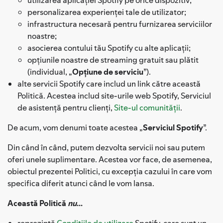
personalizarea experienței tale de utilizator;
infrastructura necesară pentru furnizarea serviciilor
noastre;
asocierea contului tău Spotify cu alte aplicații;
opțiunile noastre de streaming gratuit sau plătit
(individual, „
Opțiune de serviciu
”).
alte servicii Spotify care includ un link către această
Politică. Acestea includ site-urile web Spotify, Serviciul
de asistență pentru clienți,
Site-ul comunității
.
De acum, vom denumi toate acestea „
Serviciul Spotify
”.
Din când în când, putem dezvolta servicii noi sau putem
oferi unele suplimentare. Acestea vor face, de asemenea,
obiectul prezentei Politici, cu excepția cazului în care vom
specifica diferit atunci când le vom lansa.
Această Politică
nu
...
reprezintă
Condițiile de utilizare
Spotify, care sunt un