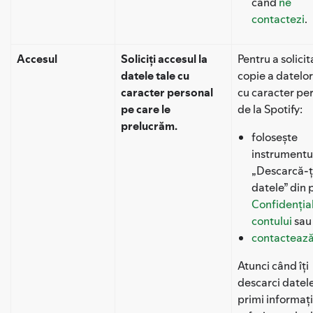
când
ne
contactezi
.
Accesul
Soliciți accesul la
Pentru a solicit
datele tale cu
copie a datelor
caracter personal
cu caracter pe
pe care le
de la Spotify:
prelucrăm.
folosește
instrumentu
„Descarcă-ț
datele” din 
Confidenția
contului
sau
contactează
Atunci când îți
descarci datele
primi informați