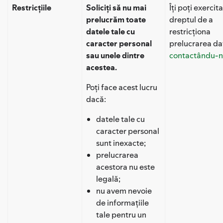
Restricțiile
Soliciți să nu mai
Îți poți exercita
prelucrăm toate
dreptul de a
datele tale cu
restricționa
caracter personal
prelucrarea da
sau unele dintre
contactându-
acestea.
Poți face acest lucru
dacă:
datele tale cu
caracter personal
sunt inexacte;
prelucrarea
acestora nu este
legală;
nu avem nevoie
de informațiile
tale pentru un