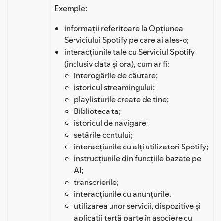
Exemple:
informații referitoare la Opțiunea
Serviciului Spotify pe care ai ales-o;
interacțiunile tale cu Serviciul Spotify
(inclusiv data și ora), cum ar fi:
interogările de căutare;
istoricul streamingului;
playlisturile create de tine;
Biblioteca ta;
istoricul de navigare;
setările contului;
interacțiunile cu alți utilizatori Spotify;
instrucțiunile din funcțiile bazate pe
AI;
transcrierile;
interacțiunile cu anunțurile.
utilizarea unor servicii, dispozitive și
aplicații terță parte în asociere cu