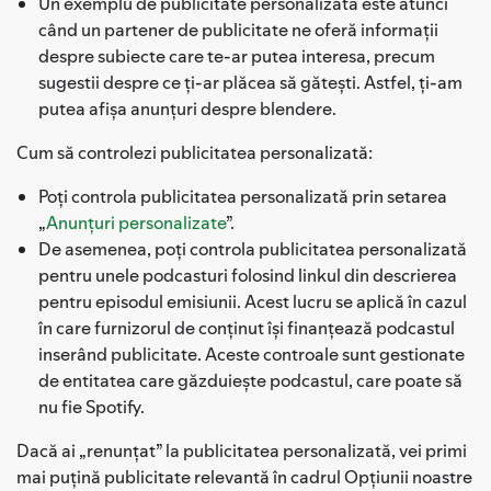
Un exemplu de publicitate personalizată este atunci
când un partener de publicitate ne oferă informații
despre subiecte care te-ar putea interesa, precum
sugestii despre ce ți-ar plăcea să gătești. Astfel, ți-am
putea afișa anunțuri despre blendere.
Cum să controlezi publicitatea personalizată:
Poți controla publicitatea personalizată prin setarea
„
Anunțuri personalizate
”.
De asemenea, poți controla publicitatea personalizată
pentru unele podcasturi folosind linkul din descrierea
pentru episodul emisiunii. Acest lucru se aplică în cazul
în care furnizorul de conținut își finanțează podcastul
inserând publicitate. Aceste controale sunt gestionate
de entitatea care găzduiește podcastul, care poate să
nu fie Spotify.
Dacă ai „renunțat” la publicitatea personalizată, vei primi
mai puțină publicitate relevantă în cadrul Opțiunii noastre