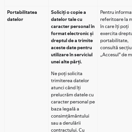
Portabilitatea
Soliciți o copie a
Pentru informaț
datelor
datelor tale cu
referitoare la 
caracter personal în
în care îți poți
format electronic și
exercita dreptu
dreptul de a trimite
portabilitate,
aceste date pentru
consultă secți
utilizare în serviciul
„Accesul” de ma
unei alte părți.
Ne poți solicita
trimiterea datelor
atunci când îți
prelucrăm datele cu
caracter personal pe
baza legală a
consimțământului
sau a derulării
contractului. Cu