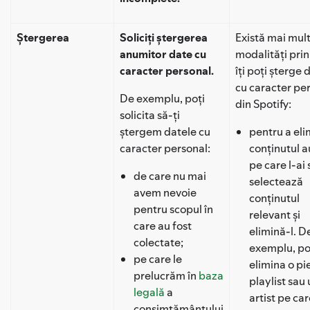
Ștergerea
Soliciți ștergerea
Există mai mul
anumitor date cu
modalități prin
caracter personal.
îți poți șterge 
cu caracter pe
De exemplu, poți
din Spotify:
solicita să-ți
ștergem datele cu
pentru a eli
caracter personal:
conținutul a
pe care l-ai 
de care nu mai
selectează
avem nevoie
conținutul
pentru scopul în
relevant și
care au fost
elimină-l. D
colectate;
exemplu, po
pe care le
elimina o pi
prelucrăm în
baza
playlist sau
legală
a
artist pe car
consimțământului