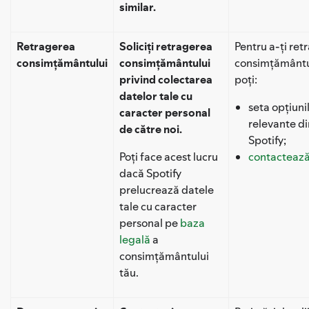
similar.
Retragerea
Soliciți retragerea
Pentru a-ți ret
consimțământului
consimțământului
consimțământu
privind colectarea
poți:
datelor tale cu
seta opțiuni
caracter personal
relevante di
de către noi.
Spotify;
Poți face acest lucru
contactează
dacă Spotify
prelucrează datele
tale cu caracter
personal pe
baza
legală
a
consimțământului
tău.