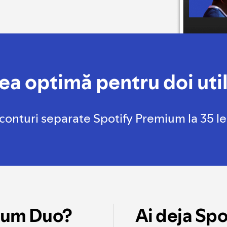
ea optimă pentru doi util
onturi separate Spotify Premium la 35 lei,
mium Duo?
Ai deja Sp