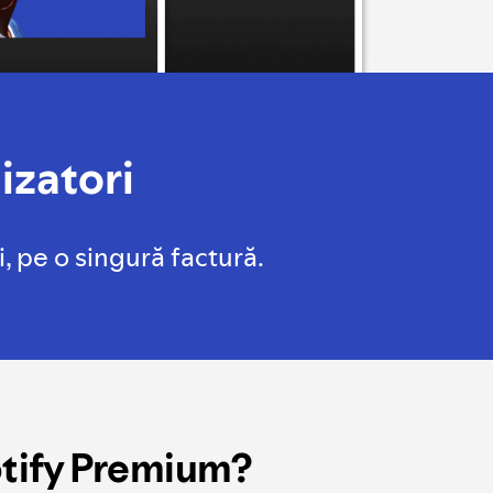
izatori
 pe o singură factură.
otify Premium?