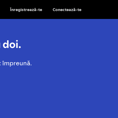
Înregistrează-te
Conectează-te
 doi.
c împreună.