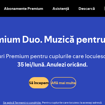
Abonamente Premium
Asistență
Descarcă
TRECI
LA
CONȚINUT
ium Duo. Muzică pentru
ri Premium pentru cuplurile care locuies
35 lei/lună. Anulezi oricând.
Să începem
Află mai multe
Se aplică Termenii și condițiile.
Pentru cuplurile care locuiesc la aceeași adresă.