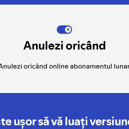
Anulezi oricând
Anulezi oricând online abonamentul lunar
te ușor să vă luați versiu