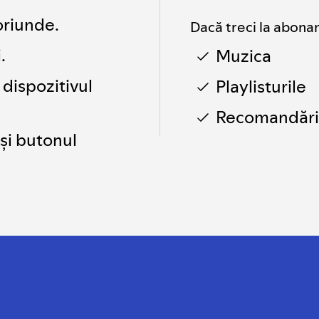
oriunde.
Dacă treci la abonam
.
Muzica
 dispozitivul
Playlisturile
Recomandări
și butonul