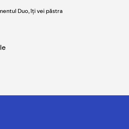
entul Duo, îți vei păstra
le