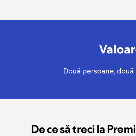
Valoar
Două persoane, două c
De ce să treci la Pre