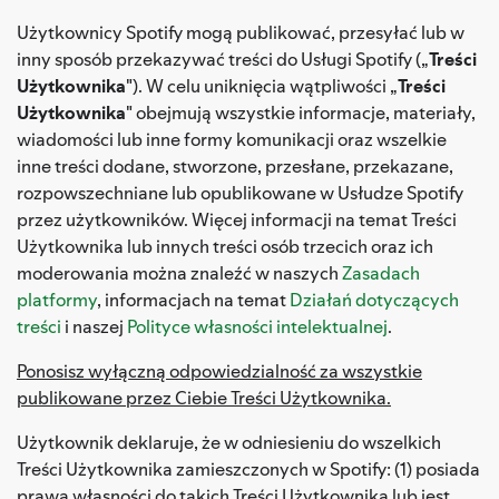
Użytkownicy Spotify mogą publikować, przesyłać lub w
inny sposób przekazywać treści do Usługi Spotify („
Treści
Użytkownika
"). W celu uniknięcia wątpliwości „
Treści
Użytkownika
" obejmują wszystkie informacje, materiały,
wiadomości lub inne formy komunikacji oraz wszelkie
inne treści dodane, stworzone, przesłane, przekazane,
rozpowszechniane lub opublikowane w Usłudze Spotify
przez użytkowników. Więcej informacji na temat Treści
Użytkownika lub innych treści osób trzecich oraz ich
moderowania można znaleźć w naszych
Zasadach
platformy
, informacjach na temat
Działań dotyczących
treści
i naszej
Polityce własności intelektualnej
.
Ponosisz wyłączną odpowiedzialność za wszystkie
publikowane przez Ciebie Treści Użytkownika.
Użytkownik deklaruje, że w odniesieniu do wszelkich
Treści Użytkownika zamieszczonych w Spotify: (1) posiada
prawa własności do takich Treści Użytkownika lub jest