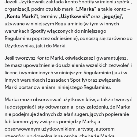
Jeżeli Użytkownik zakłada konto Spotify w imieniu spółki,
organizacji, podmiotu lub marki („
Marka
", a takie konto –
„
Konto Marki
"), terminy „
Użytkownik
" oraz „
jego/jej
",
używane w niniejszym Regulaminie (w tym w innych
warunkach Spotify włączonych do niniejszego
Regulaminu poprzez odniesienie), odnoszą się zarówno do
Użytkownika, jak i do Marki.
Jeśli tworzysz Konto Marki, oświadczasz i gwarantujesz,
że masz upoważnienie do udzielenia wszelkich zezwoleń i
licencji wymienionych w niniejszym Regulaminie (jak i w
innych warunkach i zasadach Spotify) oraz związania
Marki postanowieniami niniejszego Regulaminu.
Marka może obserwować użytkowników, a także tworzyć
i udostępniać listy odtwarzania, przy założeniu, że Marka
nie podejmuje żadnych działań sugerujących popieranie
lub komercyjny związek pomiędzy Marką a
obserwowanym użytkownikiem, artystą, autorem
utworów lub dowolną inną osobą, chyba że Marka