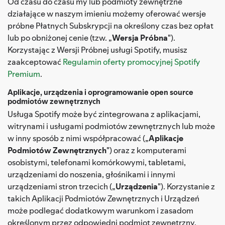
Od czasu do czasu my lub podmioty zewnętrzne
działające w naszym imieniu możemy oferować wersje
próbne Płatnych Subskrypcji na określony czas bez opłat
lub po obniżonej cenie (tzw. „
Wersja Próbna
").
Korzystając z Wersji Próbnej usługi Spotify, musisz
zaakceptować
Regulamin oferty promocyjnej Spotify
Premium
.
Aplikacje, urządzenia i oprogramowanie open source
podmiotów zewnętrznych
Usługa Spotify może być zintegrowana z aplikacjami,
witrynami i usługami podmiotów zewnętrznych lub może
w inny sposób z nimi współpracować („
Aplikacje
Podmiotów Zewnętrznych
") oraz z komputerami
osobistymi, telefonami komórkowymi, tabletami,
urządzeniami do noszenia, głośnikami i innymi
urządzeniami stron trzecich („
Urządzenia
"). Korzystanie z
takich Aplikacji Podmiotów Zewnętrznych i Urządzeń
może podlegać dodatkowym warunkom i zasadom
określonym przez odpowiedni podmiot zewnętrzny.