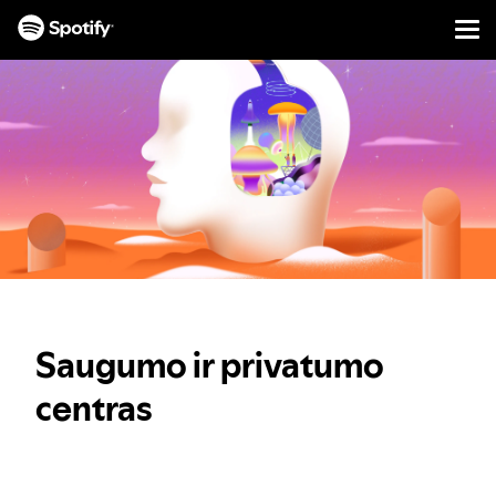
Men
PERŠOKTI
Į
TURINĮ
Saugumo ir privatumo
centras