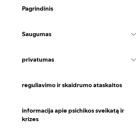
Pagrindinis
Saugumas
Platformos „Spotify“ taisyklės
privatumas
Veiksmai dėl turinio
asmens duomenų rinkimas
reguliavimo ir skaidrumo ataskaitos
Pranešimas apie turinį
asmens duomenų apsauga
informacija apie psichikos sveikatą ir
krizes
Rekomendacijos tėvams ir globėjams
privatumo valdikliai