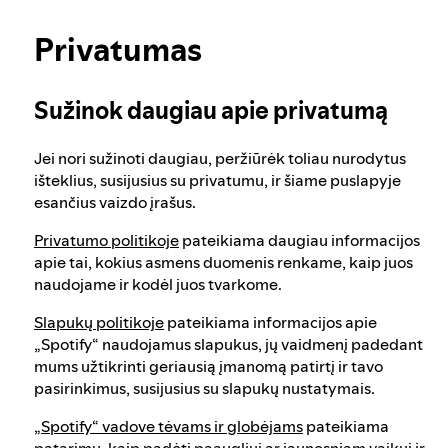
Mūsų požiūris į naudotojų amžiaus
Sužinok daugiau apie privatumą
nustatymą
Privatumas
Rinkimų sąžiningumas platformoje „Spotify“
Sužinok daugiau apie privatumą
Jei nori sužinoti daugiau, peržiūrėk toliau nurodytus
Mūsų požiūris į pavojingą ir klaidinantį turinį
išteklius, susijusius su privatumu, ir šiame puslapyje
esančius vaizdo įrašus.
Privatumo politikoje
pateikiama daugiau informacijos
Mūsų požiūris į smurtinį ekstremizmą
apie tai, kokius asmens duomenis renkame, kaip juos
naudojame ir kodėl juos tvarkome.
Apie rekomendacijas
Slapukų politikoje
pateikiama informacijos apie
„Spotify“ naudojamus slapukus, jų vaidmenį padedant
mums užtikrinti geriausią įmanomą patirtį ir tavo
Skaitmeninių paslaugų aktas – kontaktinė
pasirinkimus, susijusius su slapukų nustatymais.
informacija
„Spotify“ vadove tėvams ir globėjams
pateikiama
patarimų, kaip padėti paaugliui ar jaunesniam vaikui ir