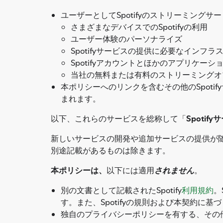
ユーザーとしてSpotifyのストリーミング
さまざまなデバイスでのSpotifyの利用
ユーザー体験のパーソナライズ
Spotifyサービスの提供に必要なインフラ
Spotifyアカウントとほかのアプリケーシ
当社の無料または有料のストリーミングオプ
本ポリシーへのリンクを含むその他のSpotif
まれます。
以下、これらのサービスを総称して「
Spotif
新しいサービスの開発や追加サービスの提供が
別途記載があるものは除きます。
本ポリシーは、
以下には適用
されません
。
別の文書として記載されたSpotify
利用規約
。
す。また、Spotifyの規則および本契約に
独自のプライバシーポリシーを有する、その他のSpo