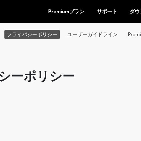
Premiumプラン
サポート
ダウ
コ
ン
テ
プライバシーポリシー
ユーザーガイドライン
Pre
ン
ツ
ペ
ー
ジ
イバシーポリシー
に
ス
キ
ッ
プ