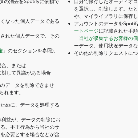
消去をSpotifyに依頼で
自分で保存したオーディオコ
を選択し、削除します。たと
や、マイライブラリに保存し
なくなった個人データである
アカウントのデータをSpot
ートページ
に記載された手順
理された個人データで、その
「当社が収集するお客様の個
ーデータ、使用状況データな
権
」のセクションを参照)、
その他の削除リクエストにつ
場合、または
に対して異議がある場合
客様のデータを削除できませ
られます。
のために、データを処理する
fyの利益が、データの削除にお
れる。不正行為から当社のサ
タを必要とする場合などが含