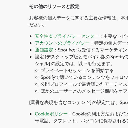
その他のリソースと設定
お客様の個人データに関する主要な情報は、本ポ
ださい。
安全性＆プライバシーセンター
：主要なトピ
アカウントのプライバシー
：特定の個人デー
通知設定
：Spotifyから受信するマーケテ
設定 (デスクトップ版とモバイル版のSpotif
シャル] の設定では、以下を行えます。
プライベートセッションを開始する
Spotifyで聴いているコンテンツをフォ
公開プロフィールで最近聴いたアーティス
ほかのユーザーとのメッセージ機能をオフに
[露骨な表現を含むコンテンツ] の設定では、S
Cookieポリシー
：Cookieの利用方法およ
帯電話、タブレット、パソコンに保存される