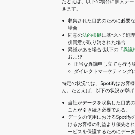
たとえば、以下の場合に個人データの
きます。
収集された目的のために必要
場合
同意の
法的根拠
に基づいて処
後同意が取り消された場合
異議がある場合 (以下の「
異議
および
正当な異議申し立てを行う
ダイレクトマーケティング
特定の状況では、Spotifyはお
ん。たとえば、以下の状況が挙げ
当社がデータを収集した目的
ことが引き続き必要である。
データの使用におけるSpoti
けるお客様の利益より優先さ
ービスを保護するためにデー