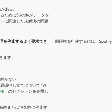
義務がある。
ためにSpotifyがデータを
ントに関連した未解決の問題
。
理を停止するよう要求でき
制限権を行使するには、Spotif
きます。
目的がない
の異議申し立てについて当社
議権
」のセクションを参照し
時的または恒久的に停止す