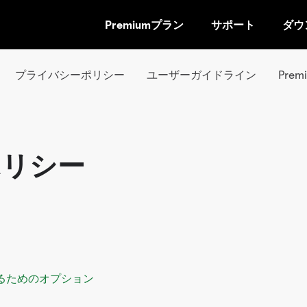
Premiumプラン
サポート
ダウ
コ
ン
テ
プライバシーポリシー
ユーザーガイドライン
Pre
ン
ツ
ペ
ー
ジ
eポリシー
に
ス
キ
ッ
プ
するためのオプション