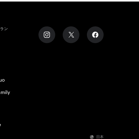
プラン
uo
mily
e
日本