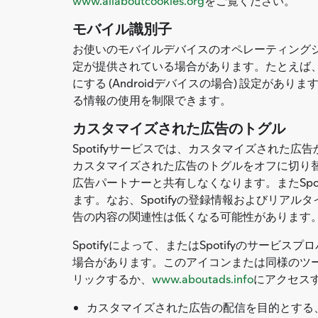
www.allaboutcookies.org
をご覧ください。
モバイル識別子
お使いのモバイルデバイスのオペレーティング
定が提供されている場合があります。たとえば、
にする (Androidデバイスの場合) 設定
る情報の使用を制限できます。
カスタマイズされた広告のトグル
Spotifyサービスでは、カスタマイズされた広告
カスタマイズされた広告のトグルをオフに切り替
広告パートナーと共有しなくなります。またSp
ます。なお、Spotifyの登録情報およびリア
告の内容の関連性は低くなる可能性があります
Spotifyによって、またはSpotifyの
場合があります。このアイコンまたは同様のツ
リックするか、
www.aboutads.info
にアクセス
カスタマイズされた広告の配信を目的とする