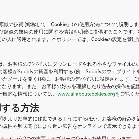
および類似の技術 (総称して「Cookie」) の使用方法について
ieおよび類似の技術の使用に関する情報を明確に提供することです。
べての人に適用されます。本ポリシーでは、Cookieの設定を
術とは、お客様のデバイスにダウンロードされる小さなファイル
がSpotifyの資産を利用する (例：Spotifyのウェブサイトを開
いたメールを開く) 際に、お客様のデバイスに設定されます。Coo
になります。また、お客様の好みを理解したり過去の操作を記
る一般的な情報については、
www.allaboutcookies.org
をご覧く
を使用する方法
ージ間をより効率的に移動できるようにするほか、お客様の好み
ザーの属性や興味関心により近い広告をオンラインで表示できるよ
 任意のCookieという2つの主要カテゴリーのCookieを使用しています。