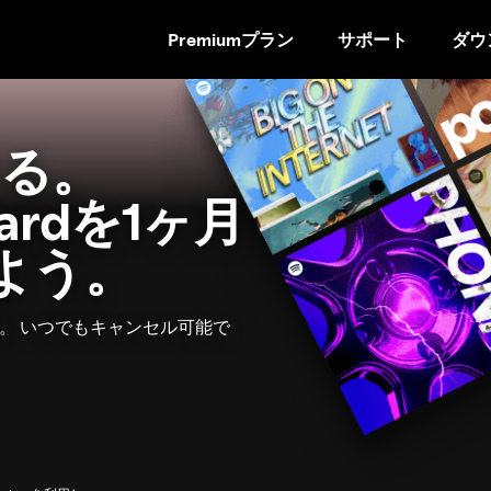
Premiumプラン
サポート
ダウ
コ
ン
テ
ン
る。
ツ
ペ
ndardを1ヶ月
ー
ジ
よう。
に
ス
キ
0。 いつでもキャンセル可能で
ッ
プ