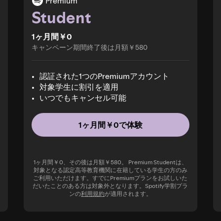
Premium
Student
1ヶ月間￥0
キャンペーン期間終了後は月額￥580
認証された1つのPremiumアカウント
対象学生に割引を適用
いつでもキャンセル可能
1ヶ月間￥0で体験
1ヶ月間￥0、その後は月額￥580。 Premium Studentは、
対象となる認定高等教育機関に在籍している学生の方のみ
ご利用いただけます。すでにPremiumプランをお試しいた
だいたことのある方は対象外となります。Spotify学割プラ
ンの
利用規約
が適用されます。