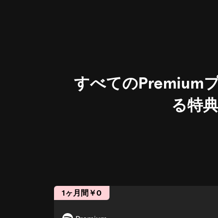
すべてのPremiu
る特
1ヶ月間￥0