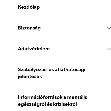
Kezdőlap
Biztonság
A platform szabályai
Adatvédelem
Tartalommal kapcsolatos intézkedések
A személyes adataid gyűjtése
Szabályozási és átláthatósági
jelentések
Tartalom jelentése
A személyes adataid védelme
Információforrások a mentális
Útmutató szülőknek és gondviselőknek
Adatvédelmi beállítások
egészségről és krízisekről