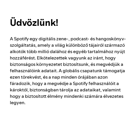
Hogyan ellenőrizzük a felhasználók
További tudnivalók az adatvédelemről
életkorát?
Üdvözlünk!
A választások integritása a Spotifyon
A Spotify egy digitális zene-, podcast- és hangoskönyv-
szolgáltatás, amely a világ különböző tájairól származó
A veszélyes és megtévesztő tartalmakhoz
alkotók több millió dalához és egyéb tartalmához nyújt
való hozzáállásunk
hozzáférést. Elkötelezettek vagyunk az iránt, hogy
biztonságos környezetet biztosítsunk, és megvédjük a
felhasználóink adatait. A globális csapatunk támogatja
ezen törekvést, és a nap minden órájában azon
Az erőszakos szélsőségekhez való
fáradozik, hogy a megvédje a Spotify felhasználóit a
hozzáállásunk
károktól, biztonságban tárolja az adataikat, valamint
hogy a biztosított élmény mindenki számára élvezetes
legyen.
Ajánlások értelmezése
A digitális szolgáltatásokról szóló törvény