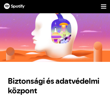
Men
UGRÁS
A
TARTALOMRA
Biztonsági és adatvédelmi
központ