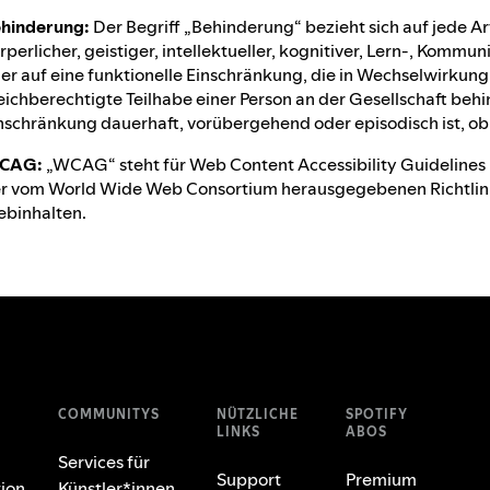
hinderung:
Der Begriff „Behinderung“ bezieht sich auf jede Ar
rperlicher, geistiger, intellektueller, kognitiver, Lern-, Komm
er auf eine funktionelle Einschränkung, die in Wechselwirkung 
eichberechtigte Teilhabe einer Person an der Gesellschaft behind
nschränkung dauerhaft, vorübergehend oder episodisch ist, ob si
CAG:
„WCAG“ steht für Web Content Accessibility Guidelines u
r vom World Wide Web Consortium herausgegebenen Richtlinie
binhalten.
COMMUNITYS
NÜTZLICHE
SPOTIFY
LINKS
ABOS
Services für
Support
Premium
ion
Künstler*innen