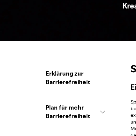
Krea
S
Erklärung zur
Barrierefreiheit
E
Sp
Plan für mehr
be
ex
Barrierefreiheit
un
Mö
da