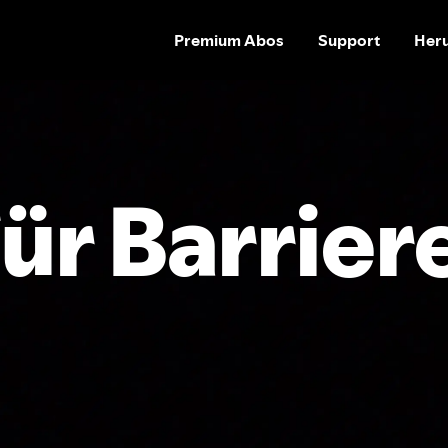
Premium Abos
Support
Heru
ür Barrier