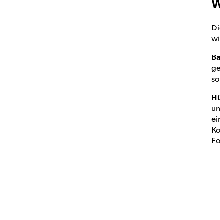
W
Zuständigkeiten
und
Di
Rechenschaftspflic
wi
ht
Ba
ge
so
Hü
un
ei
Ko
Fo