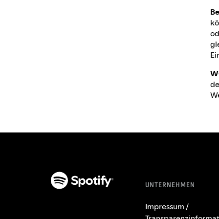
Be
kö
od
gl
Ei
W
de
We
UNTERNEHMEN
Impressum /
Transparenzinformat