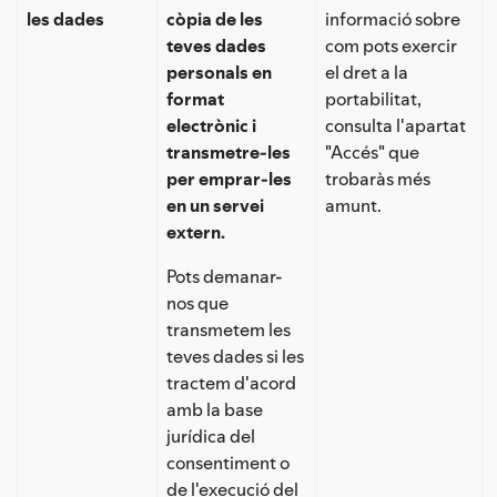
les dades
còpia de les
informació sobre
teves dades
com pots exercir
personals en
el dret a la
format
portabilitat,
electrònic i
consulta l'apartat
transmetre-les
"Accés" que
per emprar-les
trobaràs més
en un servei
amunt.
extern.
Pots demanar-
nos que
transmetem les
teves dades si les
tractem d'acord
amb la base
jurídica del
consentiment o
de l'execució del