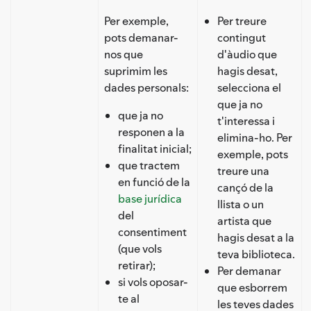
Per exemple,
Per treure
pots demanar-
contingut
nos que
d'àudio que
suprimim les
hagis desat,
dades personals:
selecciona el
que ja no
que ja no
t'interessa i
responen a la
elimina-ho. Per
finalitat inicial;
exemple, pots
que tractem
treure una
en funció de la
cançó de la
base jurídica
llista o un
del
artista que
consentiment
hagis desat a la
(que vols
teva biblioteca.
retirar);
Per demanar
si vols oposar-
que esborrem
te al
les teves dades