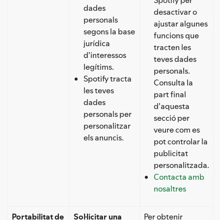
dades
desactivar o
personals
ajustar algunes
segons la base
funcions que
jurídica
tracten les
d'interessos
teves dades
legítims.
personals.
Spotify tracta
Consulta la
les teves
part final
dades
d'aquesta
personals per
secció per
personalitzar
veure com es
els anuncis.
pot controlar la
publicitat
personalitzada.
Contacta amb
nosaltres
Portabilitat de
Sol·licitar una
Per obtenir