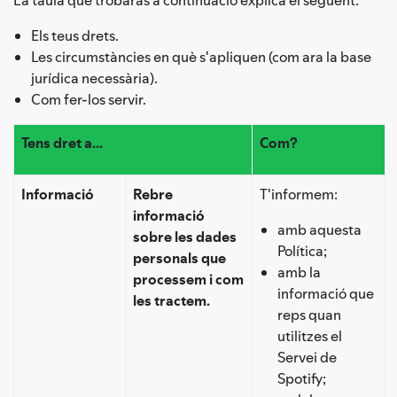
Els teus drets.
Les circumstàncies en què s'apliquen (com ara la base
jurídica necessària).
Com fer-los servir.
Tens dret a...
Com?
Informació
Rebre
T'informem:
informació
amb aquesta
sobre les dades
Política;
personals que
amb la
processem i com
informació que
les tractem.
reps quan
utilitzes el
Servei de
Spotify;