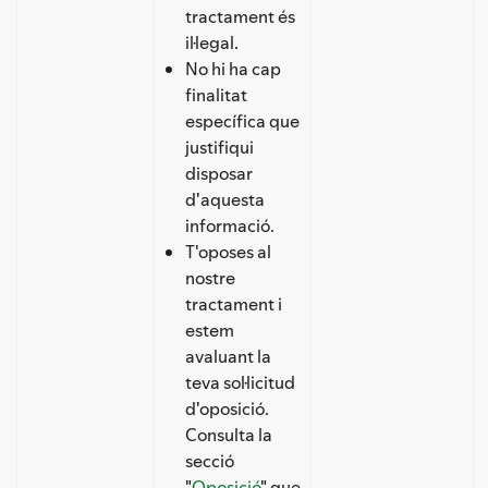
tractament és
il·legal.
No hi ha cap
finalitat
específica que
justifiqui
disposar
d'aquesta
informació.
T'oposes al
nostre
tractament i
estem
avaluant la
teva sol·licitud
d'oposició.
Consulta la
secció
"
Oposició
" que