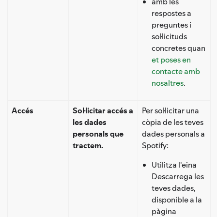
amb les
respostes a
preguntes i
sol·licituds
concretes quan
et poses en
contacte amb
nosaltres
.
Accés
Sol·licitar accés a
Per sol·licitar una
les dades
còpia de les teves
personals que
dades personals a
tractem.
Spotify:
Utilitza l'eina
Descarrega les
teves dades,
disponible a la
pàgina