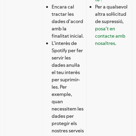
Encara cal
Per a qualsevol
tractar les
altra sol·licitud
dades d'acord
de supressió,
amb la
posa't en
finalitat inicial.
contacte amb
L'interès de
nosaltres
.
Spotify per fer
servir les
dades anul·la
el teu interès
per suprimir-
les. Per
exemple,
quan
necessitem les
dades per
protegir els
nostres serveis