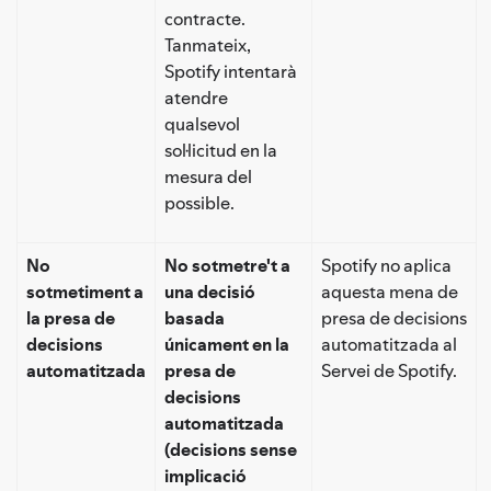
contracte.
Tanmateix,
Spotify intentarà
atendre
qualsevol
sol·licitud en la
mesura del
possible.
No
No sotmetre't a
Spotify no aplica
sotmetiment a
una decisió
aquesta mena de
la presa de
basada
presa de decisions
decisions
únicament en la
automatitzada al
automatitzada
presa de
Servei de Spotify.
decisions
automatitzada
(decisions sense
implicació