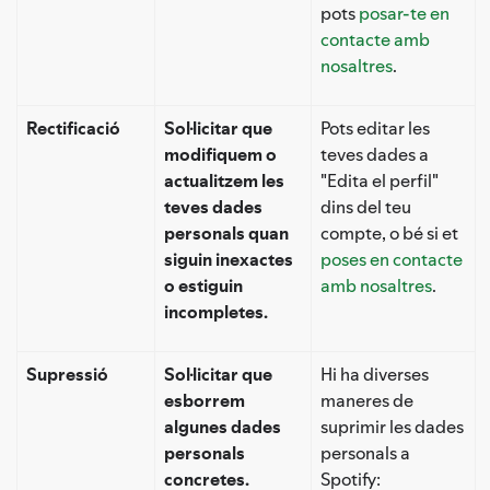
pots
posar-te en
contacte amb
nosaltres
.
Rectificació
Sol·licitar que
Pots editar les
modifiquem o
teves dades a
actualitzem les
"Edita el perfil"
teves dades
dins del teu
personals quan
compte, o bé si et
siguin inexactes
poses en contacte
o estiguin
amb nosaltres
.
incompletes.
Supressió
Sol·licitar que
Hi ha diverses
esborrem
maneres de
algunes dades
suprimir les dades
personals
personals a
concretes.
Spotify: