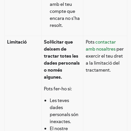
amb el teu
compte que
encara no s'ha
resolt.
Limitació
Sol·licitar que
Pots
contactar
deixem de
amb nosaltres
per
tractar totes les
exercir el teu dret
dades personals
a la limitació del
o només
tractament.
algunes.
Pots fer-ho si:
Les teves
dades
personals són
inexactes.
El nostre