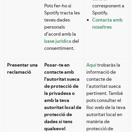
Pots fer-ho si
corresponent a
Spotify tracta les
Spotify.
teves dades
Contacta amb
personals
nosaltres
d'acord amb la
base jurídica
del
consentiment.
Presentar una
Posar-te en
Aquí
trobaràs la
reclamació
contacte amb
informació de
l'autoritat sueca
contacte de
de protecció de
l'autoritat sueca
la privadesa o
pertinent. També
amb la teva
pots consultar el
autoritat local de
lloc web de la teva
protecció de
autoritat local en
dades si tens
matèria de
qualsevol
protecció de