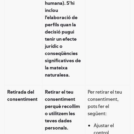
humana). S'hi
inclou
l'elaboració de
perfils quan la
decisió pugui
tenir un efecte
jurídic o
conseqüències
significatives de
la mateixa
naturalesa.
Retirada del
Retirar el teu
Per retirar el teu
consentiment
consentiment
consentiment,
perquè recollim
pots fer el
o utilitzem les
següent:
teves dades
Ajustar el
personals.
control