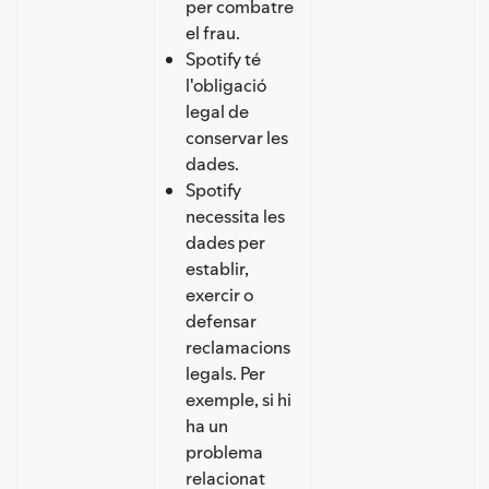
per combatre
el frau.
Spotify té
l'obligació
legal de
conservar les
dades.
Spotify
necessita les
dades per
establir,
exercir o
defensar
reclamacions
legals. Per
exemple, si hi
ha un
problema
relacionat