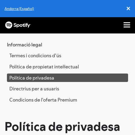
✕
Andorra (Español)
Cl
Me
VES
AL
Informació legal
CONTINGUT
Termes i condicions d'ús
Política de propietat intel·lectual
Política de privadesa
Directrius per a usuaris
Condicions de l'oferta Premium
Política de privadesa