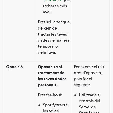
trobaràs més
avall.
Pots sol·licitar que
deixem de
tractar les teves
dades de manera
temporal o
definitiva.
Oposició
Oposar-te al
Per exercir el teu
tractament de
dret d'oposició,
les teves dades
pots fer el
personals.
següent:
Pots fer-ho si:
Utilitzar els
controls del
Spotify tracta
Servei de
les teves
Spotify per