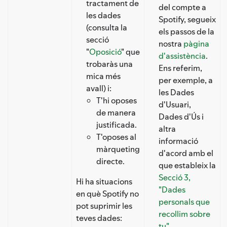
tractament de
del compte a
les dades
Spotify, segueix
(consulta la
els passos de la
secció
nostra
pàgina
"
Oposició
" que
d'assistència
.
trobaràs una
Ens referim,
mica més
per exemple, a
avall) i:
les Dades
T'hi oposes
d'Usuari,
de manera
Dades d'Ús i
justificada.
altra
T'oposes al
informació
màrqueting
d'acord amb el
directe.
que estableix la
Secció 3,
Hi ha situacions
"Dades
en què Spotify no
personals que
pot suprimir les
recollim sobre
teves dades:
tu".