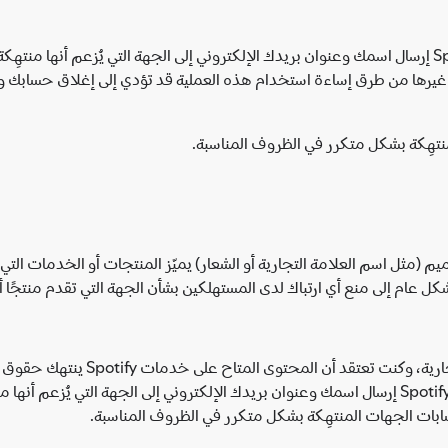
عند تقديم ادعاء بشأن حق النشر والطباعة، يجوز لـ Spotify إرسال اسمك وعنوان بريدك الإلكتروني إلى ال
ية أو غيرها من طرق إساءة استخدام هذه العملية قد تؤدي إلى إغلاق حسابك 
صميم (مثل اسم العلامة التجارية أو الشعار) يميّز المنتجات أو الخدمات
ل عام إلى منع أي ارتباك لدى المستهلكين بشأن الجهة التي تقدم منتجًا أ
ى المتاح على خدمات Spotify ينتهك حقوق علامتك التجارية، فيُرجى استخدام
لإرسال إشعار بالانتهاك المزعوم للعلامة التجارية. يجوز لـ Spotify إرسال اسمك وعنوان بريدك الإلكت