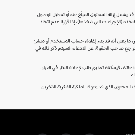
 الذي قد يشمل إزالة المحتوى المبلّغ عنه أو تعطيل الوصول
ذه (الإجراءات التي نتخذها)، إذا قرّرنا عدم اتخاذ
تجارية الخاصة بشخص آخر. لدى Spotify أيضًا سياسة الانتهاك المتكرر، ما يعني أنه قد يتم إغلاق حساب المستخدم أو منشئ
ب تراجع صاحب الحقوق عن الادعاء، فسيتم ذكر ذلك في
 اتخاذ إجراء خاطئ بشأن حسابك أو المحتوى الخاص بك، أو إذا أردت أن تتم إعادة مراجعة قرار Spotify بشأن ادعائك، فيمكنك تقديم طلب لإعادة النظر في القرار.
ء.
 المحتوى الذي قد ينتهك الملكية الفكرية للآخرين