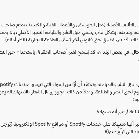
 التأليف الأصلية (مثل الموسيقى والأعمال الفنية والكتب). يتمتع صاح
عه وعرضه. بشكل عام، يحمي حق النشر والطباعة التعبير الأصلي، ولا يحمي 
ك، قد يتم تطبيق حق قانوني آخر يُسمّى العلامة التجارية (انظر أدناه).
مثال، في بعض البلدان، قد يُسمح لغير أصحاب الحقوق باستخدام حق النشر
وم لحق النشر والطباعة. وبدلاً من ذلك، يجوز إرسال إشعار بالانتهاك المزع
ة يُزعم أنه منتهك؛
وصف الموقع الذي توجد فيه المواد التي يُعتبر أ