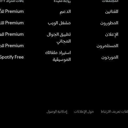
المجتمعات
روابط مفيدة
باقات اشتراك SPOTIFY
للفنانين
الدعم
Premium للأفراد
المطورون
مشغل الويب
Premium للثنائي
الإعلان
تطبيق الجوال
Premium للعائلة
المجاني
المستثمرون
Premium للطلاب
استيراد ملفاتك
الموردون
Spotify Free
الموسيقية
فات تعريف الارتباط
حول الإعلانات
إمكانية الوصول