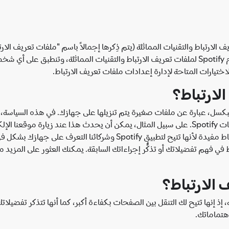
ة كيفية استخدام Spotify لملفات تعريف الارتباط والتقنيات المماثلة (يتم ذِكرها إجمالاً باسم "
اختيارات المتاحة لإدارة إعدادات ملفات تعريف الارتباط.
لبكسل، عبارة عن ملفات صغيرة يتم تنزيلها على جهازك. في هذه السياسة، س
يتم وضع هذه الملفات على جهازك عند تفاعلك مع خدمات Spotify. على سبيل المثال، يمكن أن يحدث ه
أو فتح رسالة إلكترونية واردة منَّا. تُعد ملفات تعريف الارتباط مفيدة لأنها
 في فهم تفضيلاتك أو تذكُّر إجراءاتك السابقة. يمكنك العثور على المزيد 
 إذ إنها تتيح لك التنقل بين الصفحات بكفاءة أكبر، كما أنها تتذكر تفضي
اهتماماتك.