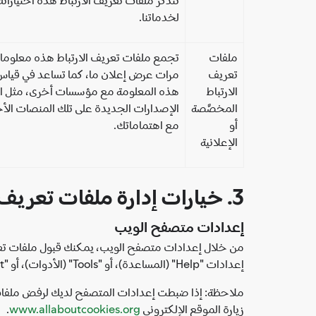
لخدماتنا.
ملفات
تجمع ملفات تعريف الارتباط هذه معلومات
تعريف
الارتباط
المخصَّصة
الإصدارات الجديدة على تلك المنصات الأخ
أو
مع اهتماماتك.
الإعلانية
3. خيارات إدارة ملفات تعريف الارتباط والإعلانات التي يتم عرضها وفقاً للاهتمامات
إعدادات متصفح الويب
من خلال إعدادات متصفح الويب، يمكنك قبول ملفات تعريف 
إعدادات "Help" (المساعدة)، أو "Tools" (الأدوات)، أو "Edit" (تعديل)).
زيارة الموقع الإلكتروني
www.allaboutcookies.org
.