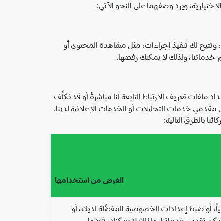
استخدام ميزات خدماتنا، وتتيح لك تنفيذ إجراءات، مثل مشاهدة المحتوى أو
 خدماتنا، ولذلك لا يمكنك رفضها.
تباط الاختيارية "تابعة لجهة تقديم الخدمات مباشرةً" أو "تابعة لجهة خارجية". نحن في Spotify نتولى إعداد ملفات تعريف الارتباط التابعة لنا مباشرةً أو قد نكلِّف
التابعة لجهة خارجية، فقد تعدُّها تلك الجهة أو تعدُّها Spotify بناءً على طلبها، مثل مقدمي خدمات التحليلات أو الخدمات الإعلانية لدينا.
الغرض من استخدامها
ً، أو ضبط إعدادات الخصوصية المفضَّلة لديك، أو
يمكن تقديم خدماتنا، ولذلك لا يمكنك رفضها.