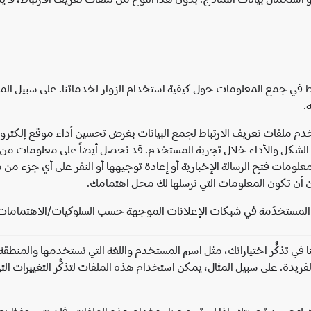
 في جمع المعلومات حول كيفية استخدام الزوار لخدماتنا. على سبيل المثا
.
دم ملفات تعريف الارتباط لجمع البيانات بغرض تحسين أداء موقع إلكتروني
كل والأداء خلال تجربة المستخدم. قد نحصل أيضاً على معلومات من الرسائ
علومات فتح الرسالة الإخبارية أو إعادة توجيهها أو النقر على أي جزء من
ان أن تكون المعلومات التي نرسلها لك محل اهتمامك.
ط المستخدَمة في شبكات الإعلانات الموجهة حسب السلوكيات/الاهتمامات
في تذكُّر اختياراتك، مثل اسم المستخدم واللغة التي تستخدمها والمنطقة 
لفريدة. على سبيل المثال، يمكن استخدام هذه الملفات لتذكُّر التغييرات ا
اتك لتحسين تجربتك. إذا لم تسمح باستخدام هذه الملفات، فلن يتم حفظ بع