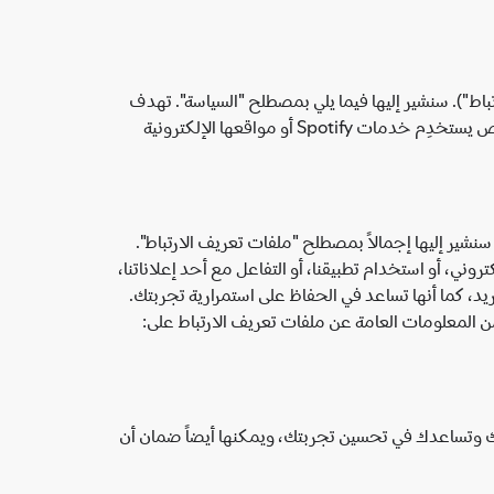
ملفات تعريف الارتباط"). سنشير إليها فيما يلي بمصطلح "السياسة". تهدف
هذه السياسة إلى تزويدك بمعلومات واضحة عن استخدام Spotify لملفات تعريف الارتباط والتقنيات المماثلة، وتنطبق على أي شخص يستخدِم خدمات Spotify أو مواقعها الإلكترونية
نشير إليها إجمالاً بمصطلح "ملفات تعريف الارتباط".
ذا عند زيارة موقعنا الإلكتروني، أو استخدام تطبيقنا، أو التفاعل مع أحد إعلاناتنا،
 تتيح لتطبيق Spotify وشركائنا التعرف على جهازك بشكل فريد، كما أنها تساعد في الحفاظ على استمرارية تجربتك.
من المعلومات العامة عن ملفات تعريف الارتباط على:
لاتك وتساعدك في تحسين تجربتك، ويمكنها أيضاً ضمان أن