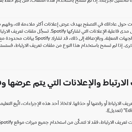
 حول عاداتك في التصفح بهدف عرض إعلانات أكثر ملاءمة لك، وفهم طبي
مرات عرض إعلان ما، كما تساعد في قياس مدى فاعلية الإعل
هذه المعلومة مع مؤسسات أخرى، مثل الجهات 
رى. إذا لم تسمح باستخدام هذا النوع من ملفات تعريف الارتباط، فستستمر
الارتباط أو رفضها أو حذفها. لاتخاذ أحد هذه الإجراءات، اتَّبِع التعل