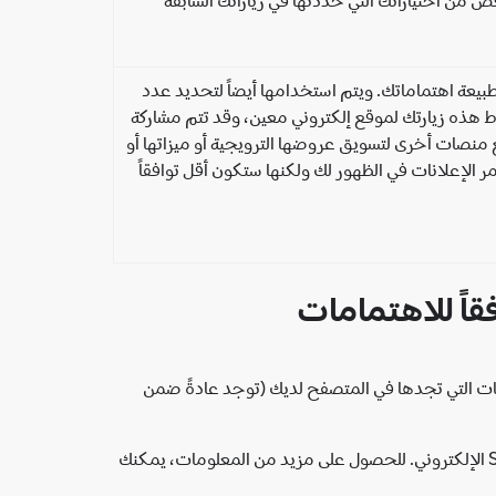
عة اهتماماتك. ويتم استخدامها أيضاً لتحديد عدد
انات التي تشاركها Spotify. تسجِّل ملفات تعريف الارتباط هذه زيارتك لموقع إلكتروني معين، وقد تتم مشاركة
المعلِنة. وبالإضافة إلى ذلك، قد تشارك Spotify بيانات محدودة مع منصات أخرى لتسويق عروضها الترويجية أو ميزاتها أو
 الإعلانات في الظهور لك ولكنها ستكون أقل توافقاً
يمات التي تجدها في المتصفح لديك (توجد عادةً ضمن
ملاحظة: إذا ضبطت إعدادات المتصفح لديك لرفض ملفات تعريف الارتباط، فقد لا تتمكَّن من استخدام جميع ميزات موقع Spotify الإلكتروني. للحصول على مزيد من المعلومات، يمكنك