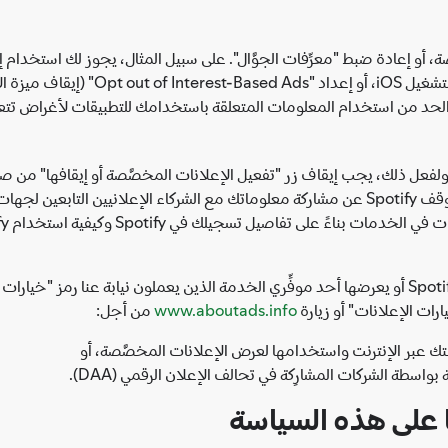
للتطبيقات بطلب التعقب) على الأجهزة التي
أوقفت زر "تفعيل الإعلانات المخصَّصة أو إيقافها"، فسيتوقف Spotify عن مشاركة معلوماتك مع ا
قد تتضمن بعض الإعلانات المخصَّصة التي نعرضها في Spotify أو يعرضها أحد موفِّري الخدمة الذين يعملون 
ارات الإعلانات" أو زيارة
www.aboutads.info
من أجل:
ك عبر الإنترنت واستخدامها لعرض الإعلانات المخصَّصة، أو
اسطة الشركات المشارِكة في تحالف الإعلان الرقمي (DAA).