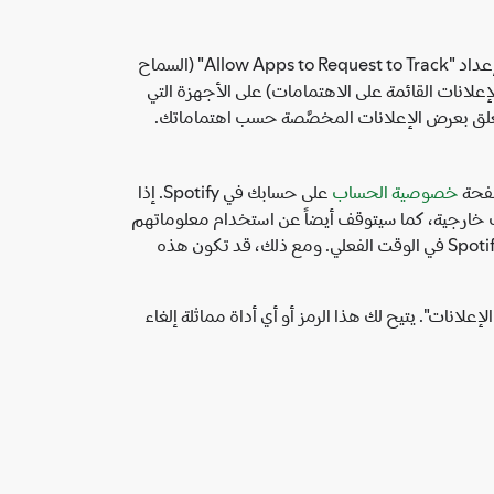
قد يتيح لك نظام تشغيل جوَّالك إيقاف الإعلانات المخصَّصة، أو إعادة ضبط "معرِّفات الجوَّال". على سبيل المثال، يجوز لك استخدام إعداد "Allow Apps to Request to Track" (السماح
 تعمل بنظام التشغيل iOS، أو إعداد "Opt out of Interest-Based Ads" (إيقاف ميزة الإعلانات القائمة على الاهتمامات) على الأجهزة التي
خصوصية الحساب
على حسابك في Spotify. إذا
لشركاء الإعلانيين التابعين لجهات خارجية، كما سيتوقف أيضاً عن استخدام معلوماتهم
لعرض إعلانات مخصَّصة لك. قد يظل بإمكانك رؤية إعلانات في الخدمات بناءً على تفاصيل تسجيلك في Spotify وكيفية استخدام Spotify في الوقت الفعلي. ومع ذلك، قد تكون هذه
نيابة عنا رمز "خيارات الإعلانات". يتيح لك هذا الرمز أو أي أداة مماثلة إلغاء