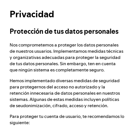
Obtén más información sobre la privacidad
Nuestro enfoque para verificar la edad de los
Privacidad
usuarios
Protección de tus datos personales
Integridad electoral en Spotify
Nos comprometemos a proteger los datos personales
de nuestros usuarios. Implementamos medidas técnicas
Nuestro enfoque ante el contenido peligroso
y organizativas adecuadas para proteger la seguridad
y engañoso
de tus datos personales. Sin embargo, ten en cuenta
que ningún sistema es completamente seguro.
Hemos implementado diversas medidas de seguridad
Nuestro enfoque ante el extremismo violento
para protegernos del acceso no autorizado y la
retención innecesaria de datos personales en nuestros
sistemas. Algunas de estas medidas incluyen políticas
Comprender las recomendaciones
de seudonimización, cifrado, acceso y retención.
Para proteger tu cuenta de usuario, te recomendamos lo
siguiente: