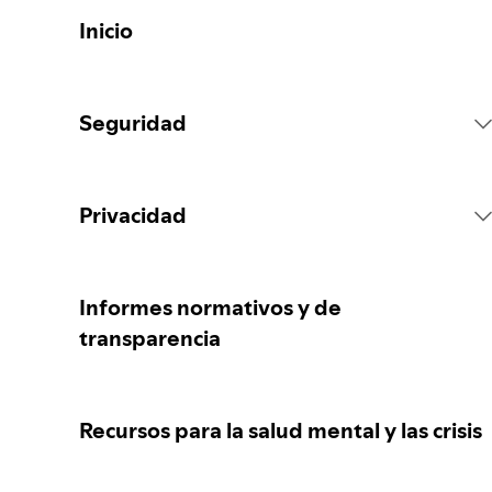
Inicio
Seguridad
Reglas de la Plataforma
Privacidad
Acciones sobre el contenido
Recopilación de tus datos personales
Informes normativos y de
transparencia
Reportar contenido
Protección de tus datos personales
Recursos para la salud mental y las crisis
Orientación para padres, madres o
Tus controles de privacidad
responsables legales