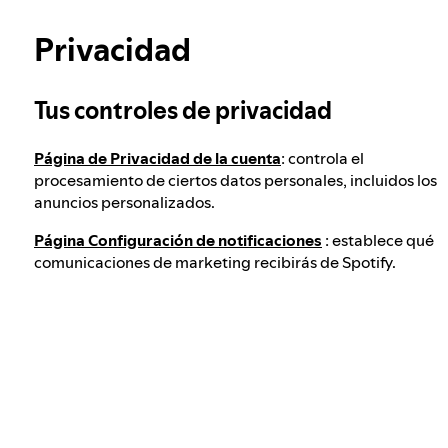
Obtén más información sobre la privacidad
Nuestro enfoque para verificar la edad de los
Privacidad
usuarios
Tus controles de privacidad
Integridad electoral en Spotify
Página de Privacidad de la cuenta
: controla el
procesamiento de ciertos datos personales, incluidos los
Nuestro enfoque ante el contenido peligroso
anuncios personalizados.
y engañoso
Página Configuración de notificaciones
: establece qué
comunicaciones de marketing recibirás de Spotify.
Nuestro enfoque ante el extremismo violento
Comprender las recomendaciones