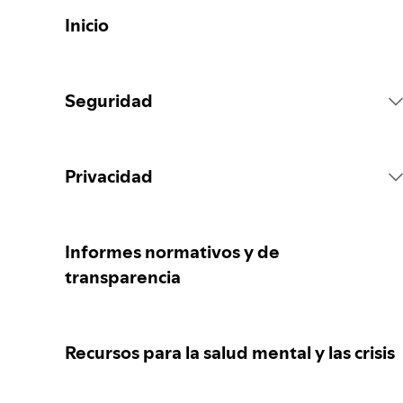
Inicio
Seguridad
Reglas de la Plataforma
Privacidad
Acciones sobre el contenido
Recopilación de tus datos personales
Informes normativos y de
transparencia
Reportar contenido
Protección de tus datos personales
Recursos para la salud mental y las crisis
Orientación para padres, madres o
Tus controles de privacidad
responsables legales