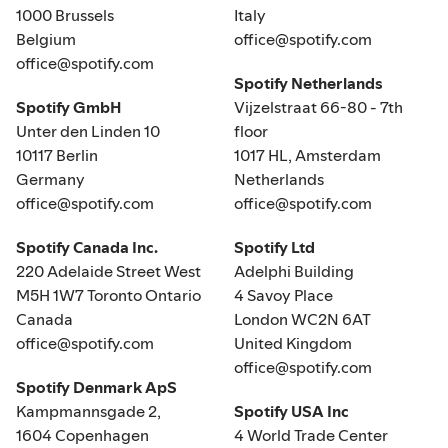
1000 Brussels
Italy
Belgium
office@spotify.com
office@spotify.com
Spotify Netherlands
Spotify GmbH
Vijzelstraat 66-80 - 7th
Unter den Linden 10
floor
10117 Berlin
1017 HL, Amsterdam
Germany
Netherlands
office@spotify.com
office@spotify.com
Spotify Canada Inc.
Spotify Ltd
220 Adelaide Street West
Adelphi Building
M5H 1W7 Toronto Ontario
4 Savoy Place
Canada
London WC2N 6AT
office@spotify.com
United Kingdom
office@spotify.com
Spotify Denmark ApS
Kampmannsgade 2,
Spotify USA Inc
1604 Copenhagen
4 World Trade Center