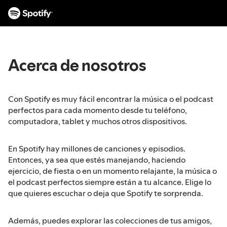
I
r
a
l
c
Acerca de nosotros
o
n
t
e
Con Spotify es muy fácil encontrar la música o el podcast
n
perfectos para cada momento desde tu teléfono,
i
computadora, tablet y muchos otros dispositivos.
d
o
En Spotify hay millones de canciones y episodios.
Entonces, ya sea que estés manejando, haciendo
ejercicio, de fiesta o en un momento relajante, la música o
el podcast perfectos siempre están a tu alcance. Elige lo
que quieres escuchar o deja que Spotify te sorprenda.
Además, puedes explorar las colecciones de tus amigos,