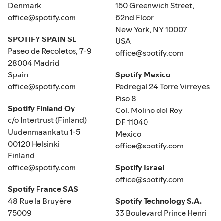
Denmark
150 Greenwich Street,
office@spotify.com
62nd Floor
New York, NY 10007
SPOTIFY SPAIN SL
USA
Paseo de Recoletos, 7-9
office@spotify.com
28004 Madrid
Spain
Spotify Mexico
office@spotify.com
Pedregal 24 Torre Virreyes
Piso 8
Spotify Finland Oy
Col. Molino del Rey
c/o Intertrust (Finland)
DF 11040
Uudenmaankatu 1-5
Mexico
00120 Helsinki
office@spotify.com
Finland
office@spotify.com
Spotify Israel
office@spotify.com
Spotify France SAS
48 Rue la Bruyère
Spotify Technology S.A.
75009
33 Boulevard Prince Henri