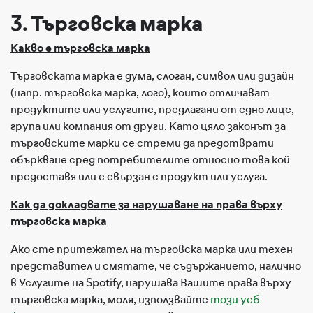
3. Търговска марка
Какво е търговска марка
Търговската марка е дума, слоган, символ или дизайн
(напр. търговска марка, лого), които отличават
продуктите или услугите, предлагани от едно лице,
група или компания от други. Като цяло законът за
търговските марки се стреми да предотврати
объркване сред потребителите относно това кой
предоставя или е свързан с продукт или услуга.
Как да докладвате за нарушаване на права върху
търговска марка
Ако сте притежател на търговска марка или техен
представител и смятате, че съдържанието, налично
в Услугите на Spotify, нарушава Вашите права върху
търговска марка, моля, използвайте
този уеб