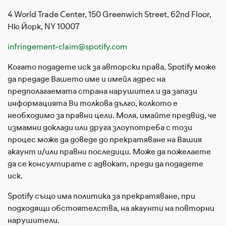
4 World Trade Center, 150 Greenwich Street, 62nd Floor,
Ню Йорк, NY 10007
infringement-claim@spotify.com
Когато подадете иск за авторски права, Spotify може
да предаде Вашето име и имейл адрес на
предполагаемата страна нарушител и да запази
информацията Ви толкова дълго, колкото е
необходимо за правни цели. Моля, имайте предвид, че
измамни доклади или друга злоупотреба с този
процес може да доведе до прекратяване на Вашия
акаунт и/или правни последици. Може да пожелаете
да се консултирате с адвокат, преди да подадете
иск.
Spotify също има политика за прекратяване, при
подходящи обстоятелства, на акаунти на повторни
нарушители.