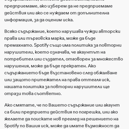
предприемаме, ако изберем да не предприемаме
действия или ако се нуждаем от допълнителна
информация, за да оценим иска.
Всяко съдържание, което нарушава чужди авторски
права или търговска марка, може да бъде
премахнато. Spotify също има политика за повторни
нарушители, което означава, че акаунтът на
потребител или създател, отговорен за множество
нарушения, може да бъде прекратен. Ако
съдържанието бъде възстановено след обжалване
или защото притежател на права оттегля иск,
нашата политика за повторни нарушители ще
отрази това съответно.
Ако смятате, че по Вашето съдържание или акаунт
са били предприети действия по погрешка, или ако
желаете да поискате нов преглед на решението на
Spotify по Вашия иск, може да имате възможност да