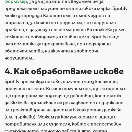
формуляр
, за да изпратите уведомление за
предполагаемо нарушение на търговска марка. Spotify
може да предаде Вашето име и имейл адрес на
страната, за която се предполага, че е нарушила
правата, и да запази информацията Ви толкова дълго,
колкото е необходимо за правни цели. Spotify също
има политика за прекратяване, при подходящи
обстоятелства, на акаунти на повторни
нарушители.
4. Как обработваме искове
Spotify преглежда искове, получени чрез каналите,
посочени по-горе. Когато получим иск, ще го оценим и
ще предприемем подходящо действие, което може
да включва премахване на докладваното съдържание
или деактивиране на достъпа в конкретна държава
(или държави). Можем да комуникираме с ищеца и
потребителя или създателя, който е предоставил
съдържанието, относно действията, които