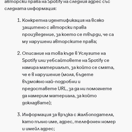
авторски права на Spotify на следния адрес със
следната информация:
Конкретна идентификация на всяко
защитено с авторски права
произведение, за което се твърди, че са
му нарушени авторските права;
Описание на това къде в Услугите на
Spotify или уебсайтовете на Spotify се
намира материалът, за който се смята,
че е в нарушение (моля, бъдете
възможно най-подробни и
предоставете URL, за да ни помогнете
да намерим материала, за който
докладвате);
Информация за връзка с жалбоподателя,
като пълно име, адрес, телефонен номер
и имейл адрес;