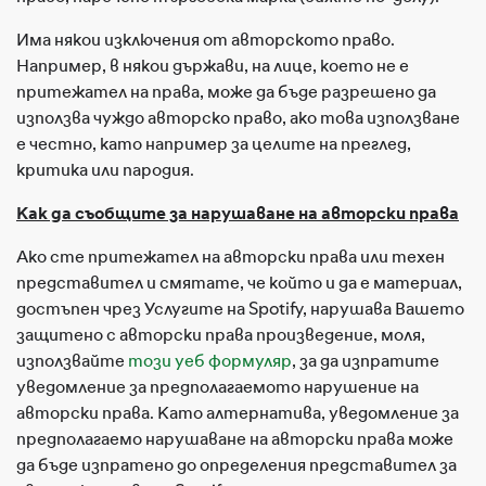
Има някои изключения от авторското право.
Например, в някои държави, на лице, което не е
притежател на права, може да бъде разрешено да
използва чуждо авторско право, ако това използване
е честно, като например за целите на преглед,
критика или пародия.
Как да съобщите за нарушаване на авторски права
Ако сте притежател на авторски права или техен
представител и смятате, че който и да е материал,
достъпен чрез Услугите на Spotify, нарушава Вашето
защитено с авторски права произведение, моля,
използвайте
този уеб формуляр
, за да изпратите
уведомление за предполагаемото нарушение на
авторски права. Като алтернатива, уведомление за
предполагаемо нарушаване на авторски права може
да бъде изпратено до определения представител за