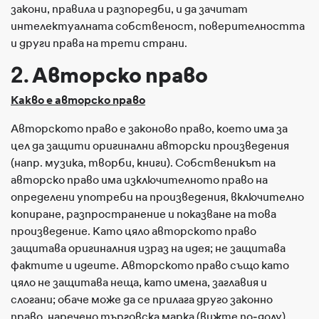
закони, правила и разпоредби, и да зачитат
интелектуалната собственост, поверителността
и други права на трети страни.
2. Авторско право
Какво е авторско право
Авторското право е законово право, което има за
цел да защити оригинални авторски произведения
(напр. музика, творби, книги). Собственикът на
авторско право има изключителното право на
определени употреби на произведения, включително
копиране, разпространение и показване на това
произведение. Като цяло авторското право
защитава оригиналния израз на идея; не защитава
фактите и идеите. Авторското право също като
цяло не защитава неща, като имена, заглавия и
слогани; обаче може да се прилага друго законно
право, наречено търговска марка (вижте по-долу).