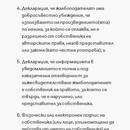
Декларация, че жалбоподателят има
добросъвестно убеждение, че
използването на произведението(ята)
по начина, за който се оплаква, не е
разрешено от собственика на
авторските права, негов представител
или закона (като честна употреба); и
Декларация, че информацията в
уведомлението е точна и под
наказателна отговорност за
лъжесвидетелстване жалбоподателят
е собственик на правото, за което се
твърди, че е нарушено, или
представител за собственика.
Физически или електронен подпис на
собственика (или лице, упълномощено да
действа от името на собственика) на