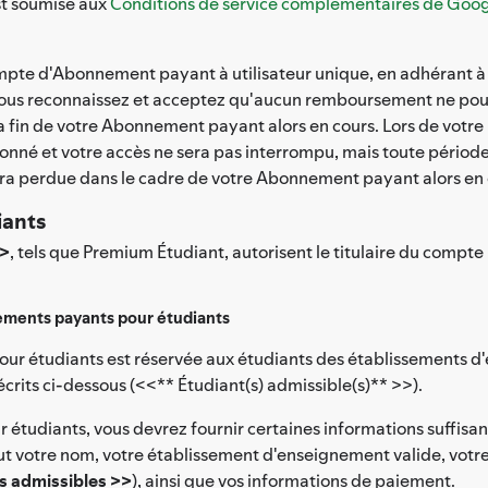
est soumise aux
Conditions de service complémentaires de Goo
 compte d'Abonnement payant à utilisateur unique, en adhérant
vous reconnaissez et acceptez qu'aucun remboursement ne pourr
 fin de votre Abonnement payant alors en cours. Lors de votre
nné et votre accès ne sera pas interrompu, mais toute période r
 sera perdue dans le cadre de votre Abonnement payant alors en 
iants
>>
, tels que Premium Étudiant, autorisent le titulaire du com
ements payants pour étudiants
our étudiants est réservée aux étudiants des établissements d'
rits ci-dessous (<<** Étudiant(s) admissible(s)** >>).
étudiants, vous devrez fournir certaines informations suffisan
lut votre nom, votre établissement d'enseignement valide, votr
s admissibles >>
), ainsi que vos informations de paiement.