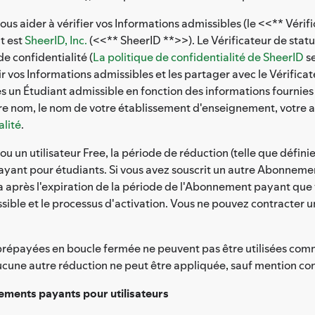
nous aider à vérifier vos Informations admissibles (le <<** Vérif
nt est
SheerID, Inc.
(<<** SheerID **>>). Le Vérificateur de statu
e confidentialité (
La politique de confidentialité de SheerID
se
 vos Informations admissibles et les partager avec le Vérificat
es un Étudiant admissible en fonction des informations fournies 
votre nom, le nom de votre établissement d'enseignement, votre 
alité
.
fy ou un utilisateur Free, la période de réduction (telle que dé
ayant pour étudiants. Si vous avez souscrit un autre Abonneme
après l'expiration de la période de l'Abonnement payant que 
issible et le processus d'activation. Vous ne pouvez contracte
es prépayées en boucle fermée ne peuvent pas être utilisées c
cune autre réduction ne peut être appliquée, sauf mention con
ements payants pour utilisateurs