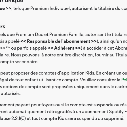
ur unique
que >>
, tels que Premium Individuel, autorisent le titulaire d
rs
 tels que Premium Duo et Premium Famille, autorisent le titula
ois appelé
<< Responsable de l'abonnement >>
), ainsi qu'un 
 >>** ou parfois appelé
<< Adhérent >>
) à accéder à cet Abo
ire. Nous pouvons, à notre entière discrétion, fournir au Titula
e compte secondaire.
peut proposer des comptes d'application Kids. En créant un ou 
égal de tout enfant utilisant ce compte. Veuillez consulter la
Po
Ces options de compte sont proposées uniquement dans le cadre
autorisés.
nnement payant pour foyers ou si le compte est suspendu ou rési
seront automatiquement rétrogradés à un abonnement Spotify Fre
ause 2.2.1(C) et tout compte Kids sera suspendu ou supprimé.