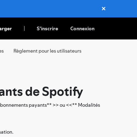
✕
Close
arger
S'inscrire
Connexion
es
Règlement pour les utilisateurs
nts de Spotify
 abonnements payants** >> ou <<** Modalités
sation.