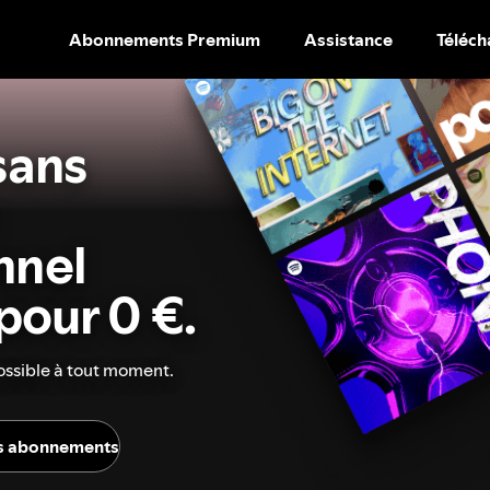
Abonnements Premium
Assistance
Téléch
PASSER
AU
CONTENU
sans
nnel
pour 0 €.
ossible à tout moment.
es abonnements