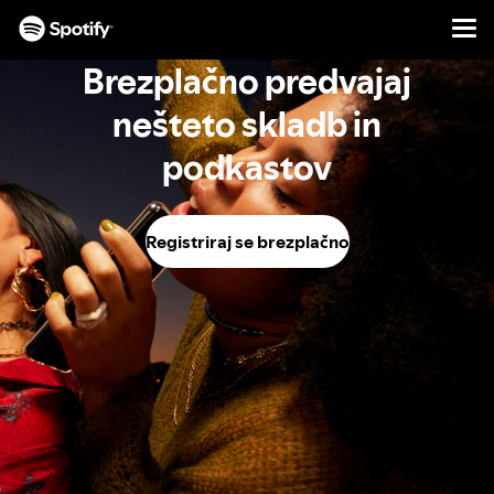
Men
PRESKOČI
Brezplačno predvajaj
NA
VSEBINO
nešteto skladb in
podkastov
Registriraj se brezplačno