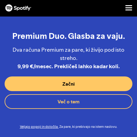
Men
PRESKOČI
NA
VSEBINO
Premium Duo. Glasba za vaju.
Dva računa Premium za pare, ki živijo pod isto
streho.
9,99 €/mesec. Prekličeš lahko kadar koli.
Začni
Več o tem
Veljajo pogoji in določila.
Za pare, ki prebivajo na istem naslovu.