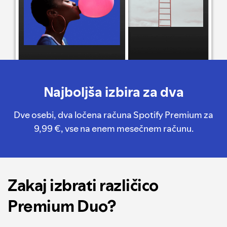
Najboljša izbira za dva
Dve osebi, dva ločena računa Spotify Premium za
9,99 €, vse na enem mesečnem računu.
Zakaj izbrati različico
Premium Duo?