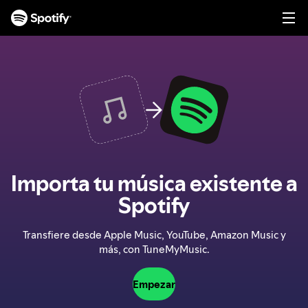
I
r
a
l
c
o
n
t
e
n
i
d
Importa tu música existente a
o
Spotify
Transfiere desde Apple Music, YouTube, Amazon Music y
más, con TuneMyMusic.
Empezar